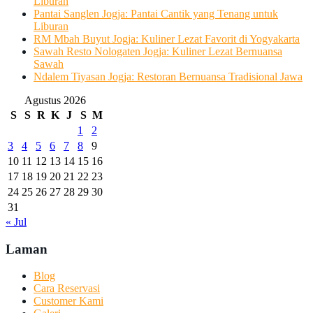
Liburan
Pantai Sanglen Jogja: Pantai Cantik yang Tenang untuk
Liburan
RM Mbah Buyut Jogja: Kuliner Lezat Favorit di Yogyakarta
Sawah Resto Nologaten Jogja: Kuliner Lezat Bernuansa
Sawah
Ndalem Tiyasan Jogja: Restoran Bernuansa Tradisional Jawa
Agustus 2026
S
S
R
K
J
S
M
1
2
3
4
5
6
7
8
9
10
11
12
13
14
15
16
17
18
19
20
21
22
23
24
25
26
27
28
29
30
31
« Jul
Laman
Blog
Cara Reservasi
Customer Kami