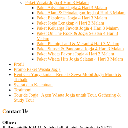
Paket Wisata Jogja 4 Hari 3 Malam
Paket Adventure Jogja 4 Hari 3 Malam
Paket Alam & Petualangan Jogja 4 Hari 3 Malam
Paket Eksplorasi Jogja 4 Hari 3 Malam
Paket Jogja Lengkap 4 Hari 3 Malam
Paket Keluarga Favorit Jogja 4 Hari 3 Malam
Paket On The Rock & Jogja Selatan 4 Hari 3
Malam
Paket Pictniq Land & Merapi 4 Hari 3 Malam
Paket Sunset & Panorama Jogja 4 Hari 3 Malam
Paket Wisata Favorit Jogja 4 Hari 3 Malam
Paket Wisata Hits Jogja Selatan 4 Hari 3 Malam
Profil
Promo Paket Wisata Jogja
Rent Car Yogyakarta – Rental / Sewa Mobil Jogja Murah &
Terbaik
Syarat dan Ketentuan
Testimoni
Tour de Jogja | Agen Wisata Jogja untuk Tour, Gathering &
Study Tour
Contact Us
Office :
Jl. Parangtritis KM 11, Sabdodadi, Bantul, Yogyakarta 55715