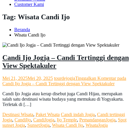
Customer Kami
Tag:
Wisata Candi Ijo
Beranda
Wisata Candi Ijo
Candi Ijo Jogja – Candi Tertinggi dengan
View Spektakuler
Mei 21, 2025
Mei 20, 2025
tourdejogja
Tinggalkan Komentar
pada
Candi Ijo Jogja – Candi Tertinggi dengan View Spektakuler
Candi Ijo Jogja atau kerap disebut juga Candi Hijau, merupakan
salah satu destinasi wisata budaya yang memukau di Yogyakarta.
Terletak di […]
Destinasi Wisata
,
Paket Wisata
Candi indah Jogja
,
Candi tertinggi
Jogja
,
CandiIjo
,
CandiJogja
,
Ijo Temple
,
PemandanganJogja
,
Spot
sunset Jogja
,
SunsetJogja
,
Wisata Candi Ijo
,
WisataJogja