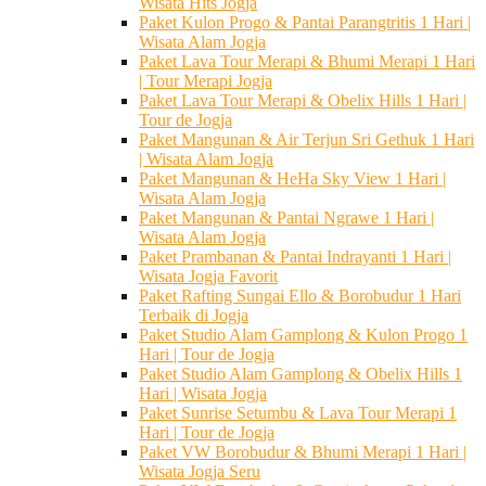
Wisata Hits Jogja
Paket Kulon Progo & Pantai Parangtritis 1 Hari |
Wisata Alam Jogja
Paket Lava Tour Merapi & Bhumi Merapi 1 Hari
| Tour Merapi Jogja
Paket Lava Tour Merapi & Obelix Hills 1 Hari |
Tour de Jogja
Paket Mangunan & Air Terjun Sri Gethuk 1 Hari
| Wisata Alam Jogja
Paket Mangunan & HeHa Sky View 1 Hari |
Wisata Alam Jogja
Paket Mangunan & Pantai Ngrawe 1 Hari |
Wisata Alam Jogja
Paket Prambanan & Pantai Indrayanti 1 Hari |
Wisata Jogja Favorit
Paket Rafting Sungai Ello & Borobudur 1 Hari
Terbaik di Jogja
Paket Studio Alam Gamplong & Kulon Progo 1
Hari | Tour de Jogja
Paket Studio Alam Gamplong & Obelix Hills 1
Hari | Wisata Jogja
Paket Sunrise Setumbu & Lava Tour Merapi 1
Hari | Tour de Jogja
Paket VW Borobudur & Bhumi Merapi 1 Hari |
Wisata Jogja Seru