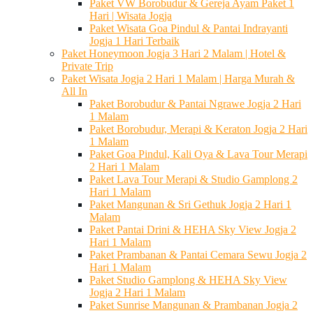
Paket VW Borobudur & Gereja Ayam Paket 1
Hari | Wisata Jogja
Paket Wisata Goa Pindul & Pantai Indrayanti
Jogja 1 Hari Terbaik
Paket Honeymoon Jogja 3 Hari 2 Malam | Hotel &
Private Trip
Paket Wisata Jogja 2 Hari 1 Malam | Harga Murah &
All In
Paket Borobudur & Pantai Ngrawe Jogja 2 Hari
1 Malam
Paket Borobudur, Merapi & Keraton Jogja 2 Hari
1 Malam
Paket Goa Pindul, Kali Oya & Lava Tour Merapi
2 Hari 1 Malam
Paket Lava Tour Merapi & Studio Gamplong 2
Hari 1 Malam
Paket Mangunan & Sri Gethuk Jogja 2 Hari 1
Malam
Paket Pantai Drini & HEHA Sky View Jogja 2
Hari 1 Malam
Paket Prambanan & Pantai Cemara Sewu Jogja 2
Hari 1 Malam
Paket Studio Gamplong & HEHA Sky View
Jogja 2 Hari 1 Malam
Paket Sunrise Mangunan & Prambanan Jogja 2