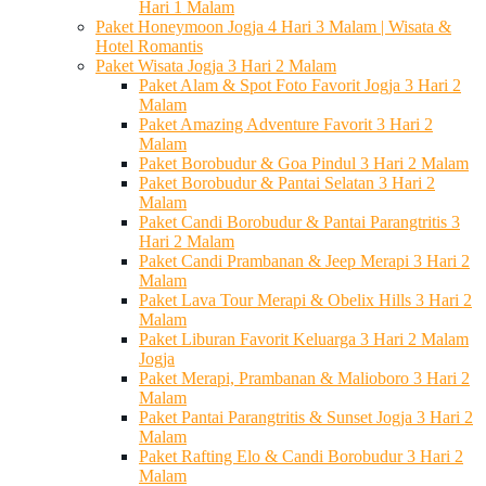
Hari 1 Malam
Paket Honeymoon Jogja 4 Hari 3 Malam | Wisata &
Hotel Romantis
Paket Wisata Jogja 3 Hari 2 Malam
Paket Alam & Spot Foto Favorit Jogja 3 Hari 2
Malam
Paket Amazing Adventure Favorit 3 Hari 2
Malam
Paket Borobudur & Goa Pindul 3 Hari 2 Malam
Paket Borobudur & Pantai Selatan 3 Hari 2
Malam
Paket Candi Borobudur & Pantai Parangtritis 3
Hari 2 Malam
Paket Candi Prambanan & Jeep Merapi 3 Hari 2
Malam
Paket Lava Tour Merapi & Obelix Hills 3 Hari 2
Malam
Paket Liburan Favorit Keluarga 3 Hari 2 Malam
Jogja
Paket Merapi, Prambanan & Malioboro 3 Hari 2
Malam
Paket Pantai Parangtritis & Sunset Jogja 3 Hari 2
Malam
Paket Rafting Elo & Candi Borobudur 3 Hari 2
Malam