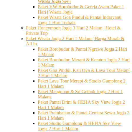
Wisata Jogja Seru
Paket VW Borobudur & Gereja Ayam Paket 1
Hari | Wisata Jogja
Paket Wisata Goa Pindul & Pantai Indrayanti
Jogja 1 Hari Terbaik
Paket Honeymoon Jogja 3 Hari 2 Malam | Hotel &
Private Trip
Paket Wisata Jogja 2 Hari 1 Malam | Harga Murah &
All In
Paket Borobudur & Pantai Ngrawe Jogja 2 Hari
1 Malam
Paket Borobudur, Merapi & Keraton Jogja 2 Hari
1 Malam
Paket Goa Pindul, Kali Oya & Lava Tour Merapi
2 Hari 1 Malam
Paket Lava Tour Merapi & Studio Gamplong 2
Hari 1 Malam
Paket Mangunan & Sri Gethuk Jogja 2 Hari 1
Malam
Paket Pantai Drini & HEHA Sky View Jogja 2
Hari 1 Malam
Paket Prambanan & Pantai Cemara Sewu Jogja 2
Hari 1 Malam
Paket Studio Gamplong & HEHA Sky View
Jogja 2 Hari 1 Malam