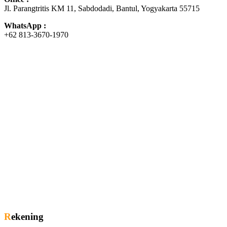
Jl. Parangtritis KM 11, Sabdodadi, Bantul, Yogyakarta 55715
WhatsApp :
+62 813-3670-1970
Rekening