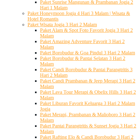
Paket Sunrise Mangunan & Prambanan Jogja 2
Hari 1 Malam
Paket Honeymoon Jogja 4 Hari 3 Malam | Wisata &
Hotel Romantis
Paket Wisata Jogja 3 Hari 2 Malam
Paket Alam & Spot Foto Favorit Jogja 3 Hari 2
Malam
Paket Amazing Adventure Favorit 3 Hari 2
Malam
Paket Borobudur & Goa Pindul 3 Hari 2 Malam
Paket Borobudur & Pantai Selatan 3 Hari 2
Malam
Paket Candi Borobudur & Pantai Parangtritis 3
Hari 2 Malam
Paket Candi Prambanan & Jeep Merapi 3 Hari 2
Malam
Paket Lava Tour Merapi & Obelix Hills 3 Hari 2
Malam
Paket Liburan Favorit Keluarga 3 Hari 2 Malam
Jogja
Paket Merapi, Prambanan & Malioboro 3 Hari 2
Malam
Paket Pantai Parangtritis & Sunset Jogja 3 Hari 2
Malam
Paket Rafting Elo & Candi Borobudur 3 Hari 2