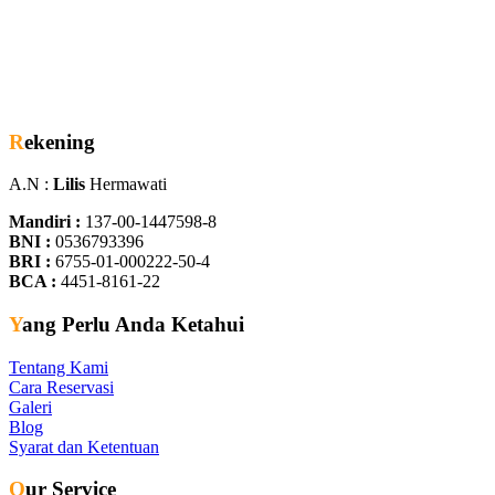
Rekening
A.N :
Lilis
Hermawati
Mandiri :
137-00-1447598-8
BNI :
0536793396
BRI :
6755-01-000222-50-4
BCA :
4451-8161-22
Yang Perlu Anda Ketahui
Tentang Kami
Cara Reservasi
Galeri
Blog
Syarat dan Ketentuan
Our Service