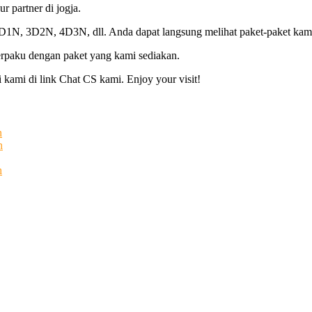
r partner di jogja.
 2D1N, 3D2N, 4D3N, dll. Anda dapat langsung melihat paket-paket kam
rpaku dengan paket yang kami sediakan.
kami di link Chat CS kami. Enjoy your visit!
n
n
h