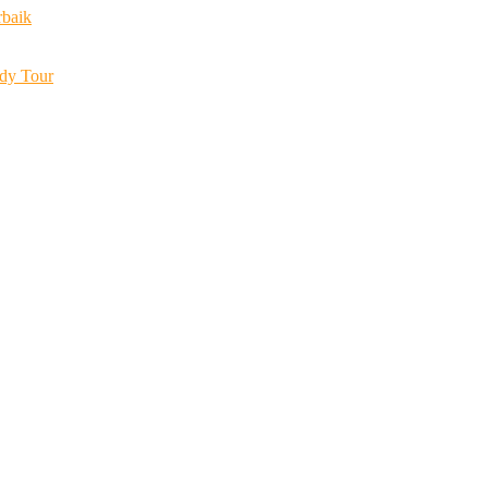
rbaik
udy Tour