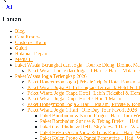
31
« Jul
Laman
Blog
Cara Reservasi
Customer Kami
Galeri
Halaman Depan
Media IT
Paket Wisata Berangkat dari Jogja | Tour ke Dieng, Bromo, 
Paket Wisata Dieng dari Jogja | 1 Hari, 2 Hari 1 Mal
Paket Wisata Jogja Terlengkap 2026
Paket Honeymoon Jogja | Private Trip & Hotel Romantis
Paket Wisata Jogja All In Lengkap Termasuk Hotel & Ti
Paket Wisata Jogja Tanpa Hotel | Lebih Fleksibel & Hem
Paket Wisata Jogja Tanpa Hotel 2 Hari 1 Malam
Paket Honeymoon Jogja 2 Hari 1 Malam | Private & Rom
Paket Wisata Jogja 1 Hari | One Day Tour Favorit 2026
Paket Borobudur & Kulon Progo 1 Hari | Tour Wi
Paket Borobudur, Sunrise & Tebing Breksi 1 Hari 
Paket Goa Pindul & HeHa Sky View 1 Hari | Wisa
Paket HeHa Ocean View & Teras Kaca 1 Hari | Wis
Paket Kulon Progo & Pantai Parangtritis 1 Hari | 