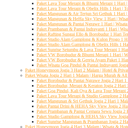
Paket Lava Tour Merapi & Bhumi Merapi 1 Hari |
Paket Lava Tour Merapi & Obelix Hills 1 Hari | T
Paket Mangunan & Air Terjun Sri Gethuk 1 Hari |
Paket Mangunan & HeHa Sky View 1 Hari | Wisat
Paket Mangunan & Pantai Ngrawe 1 Hari | Wisata
Paket Prambanan & Pantai Indrayanti 1 Hari | Wisa
Paket Rafting Sungai Ello & Borobudur 1 Hari Ter
Paket Studio Alam Gamplong & Kulon Progo 1 Har
Paket Studio Alam Gamplong & Obelix Hills 1 Hari
Paket Sunrise Setumbu & Lava Tour Merapi 1 Hari
Paket VW Borobudur & Bhumi Merapi 1 Hari | Wi
Paket VW Borobudur & Gereja Ayam Paket 1 Hari 
Paket Wisata Goa Pindul & Pantai Indrayanti Jogja
Paket Honeymoon Jogja 3 Hari 2 Malam | Hotel & Privat
Paket Wisata Jogja 2 Hari 1 Malam | Harga Murah & All
Paket Borobudur & Pantai Ngrawe Jogja 2 Hari 
Paket Borobudur, Merapi & Keraton Jogja 2 Hari
Paket Goa Pindul, Kali Oya & Lava Tour Merapi 
Paket Lava Tour Merapi & Studio Gamplong 2 Ha
Paket Mangunan & Sri Gethuk Jogja 2 Hari 1 Ma
Paket Pantai Drini & HEHA Sky View Jogja 2 Ha
Paket Prambanan & Pantai Cemara Sewu Jogja 2 
Paket Studio Gamplong & HEHA Sky View Jogja
Paket Sunrise Mangunan & Prambanan Jogja 2 Ha
Paket Honeymoon Jogja 4 Hari 3 Malam | Wisata & Hot