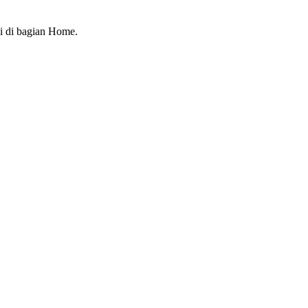
i di bagian Home.