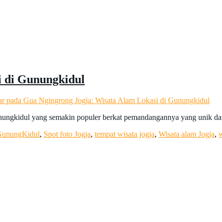
i di Gunungkidul
ar
pada Gua Ngingrong Jogja: Wisata Alam Lokasi di Gunungkidul
Gunungkidul yang semakin populer berkat pemandangannya yang unik d
unungKidul
,
Spot foto Jogja
,
tempat wisata jogja
,
Wisata alam Jogja
,
w