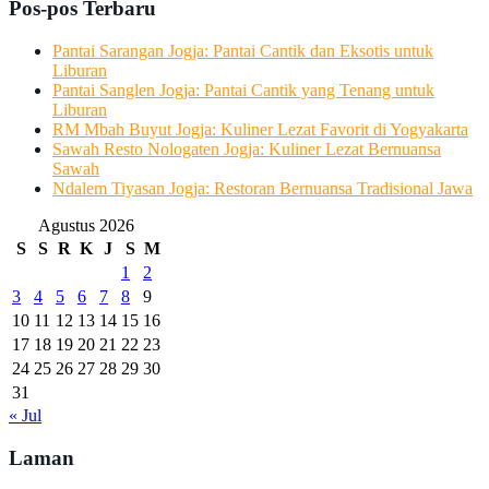
Pos-pos Terbaru
Pantai Sarangan Jogja: Pantai Cantik dan Eksotis untuk
Liburan
Pantai Sanglen Jogja: Pantai Cantik yang Tenang untuk
Liburan
RM Mbah Buyut Jogja: Kuliner Lezat Favorit di Yogyakarta
Sawah Resto Nologaten Jogja: Kuliner Lezat Bernuansa
Sawah
Ndalem Tiyasan Jogja: Restoran Bernuansa Tradisional Jawa
Agustus 2026
S
S
R
K
J
S
M
1
2
3
4
5
6
7
8
9
10
11
12
13
14
15
16
17
18
19
20
21
22
23
24
25
26
27
28
29
30
31
« Jul
Laman