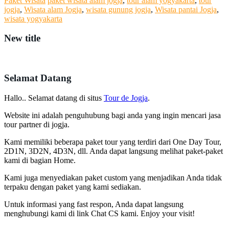
Paket Wisata
paket wisata alam jogja
,
tour alam yogyakarta
,
tour
jogja
,
Wisata alam Jogja
,
wisata gunung jogja
,
Wisata pantai Jogja
,
wisata yogyakarta
New title
Selamat Datang
Hallo.. Selamat datang di situs
Tour de Jogja
.
Website ini adalah penguhubung bagi anda yang ingin mencari jasa
tour partner di jogja.
Kami memiliki beberapa paket tour yang terdiri dari One Day Tour,
2D1N, 3D2N, 4D3N, dll. Anda dapat langsung melihat paket-paket
kami di bagian Home.
Kami juga menyediakan paket custom yang menjadikan Anda tidak
terpaku dengan paket yang kami sediakan.
Untuk informasi yang fast respon, Anda dapat langsung
menghubungi kami di link Chat CS kami. Enjoy your visit!