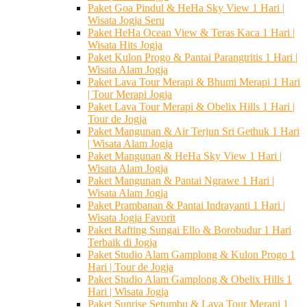
Paket Goa Pindul & HeHa Sky View 1 Hari |
Wisata Jogja Seru
Paket HeHa Ocean View & Teras Kaca 1 Hari |
Wisata Hits Jogja
Paket Kulon Progo & Pantai Parangtritis 1 Hari |
Wisata Alam Jogja
Paket Lava Tour Merapi & Bhumi Merapi 1 Hari
| Tour Merapi Jogja
Paket Lava Tour Merapi & Obelix Hills 1 Hari |
Tour de Jogja
Paket Mangunan & Air Terjun Sri Gethuk 1 Hari
| Wisata Alam Jogja
Paket Mangunan & HeHa Sky View 1 Hari |
Wisata Alam Jogja
Paket Mangunan & Pantai Ngrawe 1 Hari |
Wisata Alam Jogja
Paket Prambanan & Pantai Indrayanti 1 Hari |
Wisata Jogja Favorit
Paket Rafting Sungai Ello & Borobudur 1 Hari
Terbaik di Jogja
Paket Studio Alam Gamplong & Kulon Progo 1
Hari | Tour de Jogja
Paket Studio Alam Gamplong & Obelix Hills 1
Hari | Wisata Jogja
Paket Sunrise Setumbu & Lava Tour Merapi 1