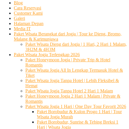
Blog
Cara Reservasi
Customer Kami
Galeri
Halaman Depan
Media IT
Paket Wisata Berangkat dari Jogja | Tour ke Dieng, Bromo,
Malang & Karimunjawa
Paket Wisata Dieng dari Jogja | 1 Hari, 2 Hari 1 Malam,
3H2M & 4H3M
Paket Wisata Jogja Terlengkap 2026
Paket Honeymoon Jogja | Private Trip & Hotel
Romantis
Paket Wisata Jogja All In Lengkap Termasuk Hotel &
Tiket
Paket Wisata Jogja Tanpa Hotel | Lebih Fleksibel &
Hemat
Paket Wisata Jogja Tanpa Hotel 2 Hari 1 Malam
Paket Honeymoon Jogja 2 Hari 1 Malam | Private &
Romantis
Paket Wisata Jogja 1 Hari | One Day Tour Favorit 2026
Paket Borobudur & Kulon Progo 1 Hari | Tour
Wisata Jogja Murah
Paket Borobudur, Sunrise & Tebing Breksi 1
Hari | Wisata Jogja