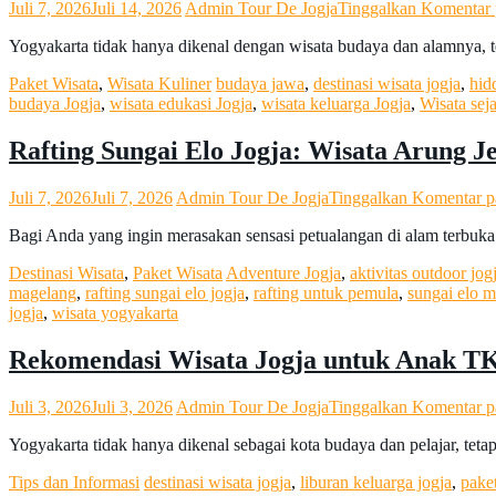
Juli 7, 2026
Juli 14, 2026
Admin Tour De Jogja
Tinggalkan Komentar
Yogyakarta tidak hanya dikenal dengan wisata budaya dan alamnya, 
Paket Wisata
,
Wisata Kuliner
budaya jawa
,
destinasi wisata jogja
,
hid
budaya Jogja
,
wisata edukasi Jogja
,
wisata keluarga Jogja
,
Wisata sej
Rafting Sungai Elo Jogja: Wisata Arung J
Juli 7, 2026
Juli 7, 2026
Admin Tour De Jogja
Tinggalkan Komentar
p
Bagi Anda yang ingin merasakan sensasi petualangan di alam terbuka 
Destinasi Wisata
,
Paket Wisata
Adventure Jogja
,
aktivitas outdoor jog
magelang
,
rafting sungai elo jogja
,
rafting untuk pemula
,
sungai elo 
jogja
,
wisata yogyakarta
Rekomendasi Wisata Jogja untuk Anak T
Juli 3, 2026
Juli 3, 2026
Admin Tour De Jogja
Tinggalkan Komentar
p
Yogyakarta tidak hanya dikenal sebagai kota budaya dan pelajar, tetap
Tips dan Informasi
destinasi wisata jogja
,
liburan keluarga jogja
,
paket