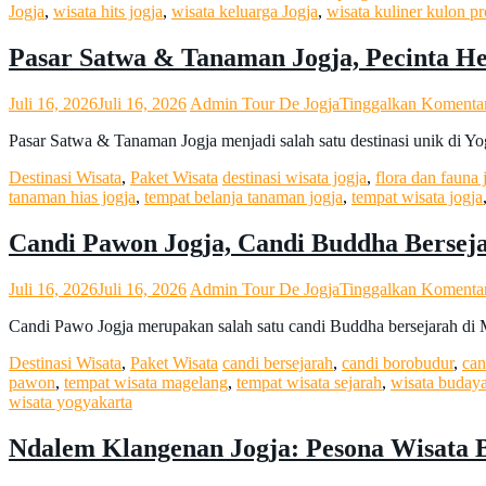
Jogja
,
wisata hits jogja
,
wisata keluarga Jogja
,
wisata kuliner kulon p
Pasar Satwa & Tanaman Jogja, Pecinta H
Juli 16, 2026
Juli 16, 2026
Admin Tour De Jogja
Tinggalkan Komenta
Pasar Satwa & Tanaman Jogja menjadi salah satu destinasi unik di
Destinasi Wisata
,
Paket Wisata
destinasi wisata jogja
,
flora dan fauna 
tanaman hias jogja
,
tempat belanja tanaman jogja
,
tempat wisata jogja
Candi Pawon Jogja, Candi Buddha Bersej
Juli 16, 2026
Juli 16, 2026
Admin Tour De Jogja
Tinggalkan Komenta
Candi Pawo Jogja merupakan salah satu candi Buddha bersejarah di 
Destinasi Wisata
,
Paket Wisata
candi bersejarah
,
candi borobudur
,
can
pawon
,
tempat wisata magelang
,
tempat wisata sejarah
,
wisata budaya
wisata yogyakarta
Ndalem Klangenan Jogja: Pesona Wisata B