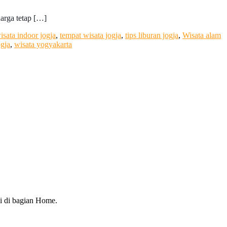
arga tetap […]
isata indoor jogja
,
tempat wisata jogja
,
tips liburan jogja
,
Wisata alam
gja
,
wisata yogyakarta
i di bagian Home.