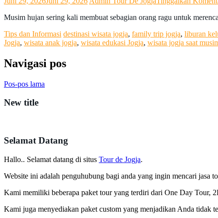
Juni 29, 2026
Juni 29, 2026
Admin Tour De Jogja
Tinggalkan Koment
Musim hujan sering kali membuat sebagian orang ragu untuk merenca
Tips dan Informasi
destinasi wisata jogja
,
family trip jogja
,
liburan kel
Jogja
,
wisata anak jogja
,
wisata edukasi Jogja
,
wisata jogja saat musi
Navigasi pos
Pos-pos lama
New title
Selamat Datang
Hallo.. Selamat datang di situs
Tour de Jogja
.
Website ini adalah penguhubung bagi anda yang ingin mencari jasa tou
Kami memiliki beberapa paket tour yang terdiri dari One Day Tour,
Kami juga menyediakan paket custom yang menjadikan Anda tidak te