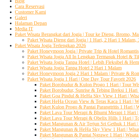
Blog
Cara Reservasi
Customer Kami
Galeri
Halaman Depan
Media IT
Paket Wisata Berangkat dari Jogja | Tour ke Dieng, Bromo, 
Paket Wisata Dieng dari Jogja | 1 Hari, 2 Hari 1 Mal
Paket Wisata Jogja Terlengkap 2026
Paket Honeymoon Jogja | Private Trip & Hotel Romantis
Paket Wisata Jogja All In Lengkap Termasuk Hotel & Ti
Paket Wisata Jogja Tanpa Hotel | Lebih Fleksibel & Hem
Paket Wisata Jogja Tanpa Hotel 2 Hari 1 Malam
Paket Honeymoon Jogja 2 Hari 1 Malam | Private & Rom
Paket Wisata Jogja 1 Hari | One Day Tour Favorit 2026
Paket Borobudur & Kulon Progo 1 Hari | Tour Wi
Paket Borobudur, Sunrise & Tebing Breksi 1 Hari 
Paket Goa Pindul & HeHa Sky View 1 Hari | Wisa
Paket HeHa Ocean View & Teras Kaca 1 Hari | Wis
Paket Kulon Progo & Pantai Parangtritis 1 Hari | 
Paket Lava Tour Merapi & Bhumi Merapi 1 Hari |
Paket Lava Tour Merapi & Obelix Hills 1 Hari | T
Paket Mangunan & Air Terjun Sri Gethuk 1 Hari |
Paket Mangunan & HeHa Sky View 1 Hari | Wisat
Paket Mangunan & Pantai Ngrawe 1 Hari | Wisata