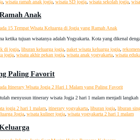
ja
,
wisata ramah anak jogja
,
wisata SD jogja
,
wisata sekolah jogja
,
wisa
g Ramah Anak
ada 15 Tempat Wisata Keluarga di Jogja yang Ramah Anak
ama ketika tujuan wisatanya adalah Yogyakarta. Kota yang dikenal den
k di jogja
,
liburan keluarga jogja
,
paket wisata keluarga jogja
,
rekomend
ga jogja
,
wisata akhir pekan jogja
,
wisata anak yogyakarta
,
wisata eduka
ng Paling Favorit
ada Itinerary Wisata Jogja 2 Hari 1 Malam yang Paling Favorit
a itulah menyusun itinerary wisata Jogja 2 hari 1 malam menjadi langkah
ata jogja 2 hari 1 malam
,
itinerary yogyakarta
,
liburan jogja
,
liburan sin
luarga Jogja
,
wisata kuliner jogja
,
wisata yogyakarta 2 hari 1 malam
 Keluarga