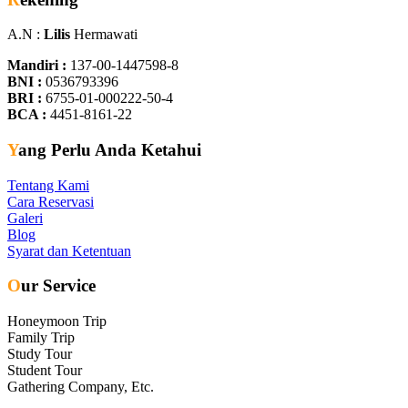
A.N :
Lilis
Hermawati
Mandiri :
137-00-1447598-8
BNI :
0536793396
BRI :
6755-01-000222-50-4
BCA :
4451-8161-22
Yang Perlu Anda Ketahui
Tentang Kami
Cara Reservasi
Galeri
Blog
Syarat dan Ketentuan
Our Service
Honeymoon Trip
Family Trip
Study Tour
Student Tour
Gathering Company, Etc.