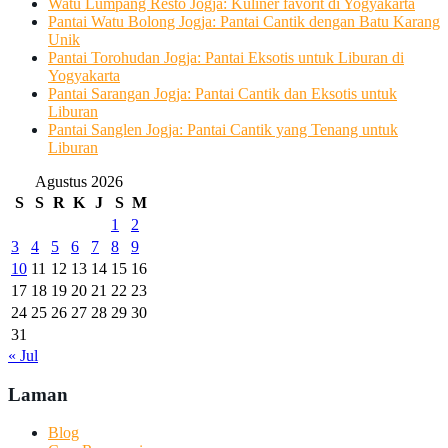
Watu Lumpang Resto Jogja: Kuliner favorit di Yogyakarta
Pantai Watu Bolong Jogja: Pantai Cantik dengan Batu Karang
Unik
Pantai Torohudan Jogja: Pantai Eksotis untuk Liburan di
Yogyakarta
Pantai Sarangan Jogja: Pantai Cantik dan Eksotis untuk
Liburan
Pantai Sanglen Jogja: Pantai Cantik yang Tenang untuk
Liburan
Agustus 2026
S
S
R
K
J
S
M
1
2
3
4
5
6
7
8
9
10
11
12
13
14
15
16
17
18
19
20
21
22
23
24
25
26
27
28
29
30
31
« Jul
Laman
Blog