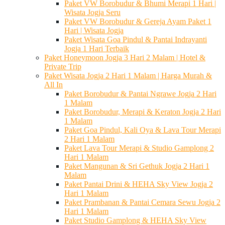
Paket VW Borobudur & Bhumi Merapi 1 Hari |
Wisata Jogja Seru
Paket VW Borobudur & Gereja Ayam Paket 1
Hari | Wisata Jogja
Paket Wisata Goa Pindul & Pantai Indrayanti
Jogja 1 Hari Terbaik
Paket Honeymoon Jogja 3 Hari 2 Malam | Hotel &
Private Trip
Paket Wisata Jogja 2 Hari 1 Malam | Harga Murah &
All In
Paket Borobudur & Pantai Ngrawe Jogja 2 Hari
1 Malam
Paket Borobudur, Merapi & Keraton Jogja 2 Hari
1 Malam
Paket Goa Pindul, Kali Oya & Lava Tour Merapi
2 Hari 1 Malam
Paket Lava Tour Merapi & Studio Gamplong 2
Hari 1 Malam
Paket Mangunan & Sri Gethuk Jogja 2 Hari 1
Malam
Paket Pantai Drini & HEHA Sky View Jogja 2
Hari 1 Malam
Paket Prambanan & Pantai Cemara Sewu Jogja 2
Hari 1 Malam
Paket Studio Gamplong & HEHA Sky View