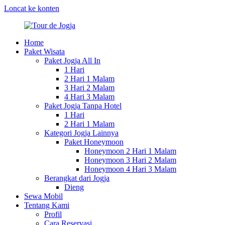
Loncat ke konten
Home
Tour
Paket
Paket Wisata
de
Tour
Paket Jogja All In
Jogja
&
1 Hari
Wisata
2 Hari 1 Malam
Jogja
3 Hari 2 Malam
2025
4 Hari 3 Malam
Paket Jogja Tanpa Hotel
1 Hari
2 Hari 1 Malam
Kategori Jogja Lainnya
Paket Honeymoon
Honeymoon 2 Hari 1 Malam
Honeymoon 3 Hari 2 Malam
Honeymoon 4 Hari 3 Malam
Berangkat dari Jogja
Dieng
Sewa Mobil
Tentang Kami
Profil
Cara Reservasi