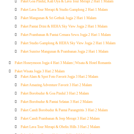
Paket Goa Pindul, Kali Oya & Lava Tour Merapi 2 Hari 1 Malam
Paket Lava Tour Merapi & Studio Gamplong 2 Hari 1 Malam
Paket Mangunan & Sri Gethuk Jogja 2 Hari 1 Malam
Paket Pantai Drini & HEHA Sky View Jogja 2 Hari 1 Malam
Paket Prambanan & Pantai Cemara Sewu Jogja 2 Hari 1 Malam
Paket Studio Gamplong & HEHA Sky View Jogja 2 Hari 1 Malam
Paket Sunrise Mangunan & Prambanan Jogja 2 Hari 1 Malam
Paket Honeymoon Jogja 4 Hari 3 Malam | Wisata & Hotel Romantis
Paket Wisata Jogja 3 Hari 2 Malam
Paket Alam & Spot Foto Favorit Jogja 3 Hari 2 Malam
Paket Amazing Adventure Favorit 3 Hari 2 Malam
Paket Borobudur & Goa Pindul 3 Hari 2 Malam
Paket Borobudur & Pantai Selatan 3 Hari 2 Malam
Paket Candi Borobudur & Pantai Parangtritis 3 Hari 2 Malam
Paket Candi Prambanan & Jeep Merapi 3 Hari 2 Malam
Paket Lava Tour Merapi & Obelix Hills 3 Hari 2 Malam