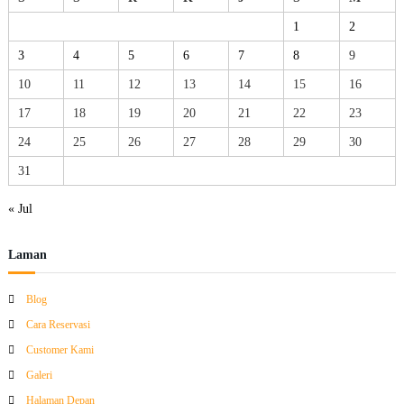
1
2
3
4
5
6
7
8
9
10
11
12
13
14
15
16
17
18
19
20
21
22
23
24
25
26
27
28
29
30
31
« Jul
Laman
Blog
Cara Reservasi
Customer Kami
Galeri
Halaman Depan