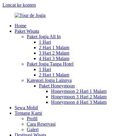
Loncat ke konten
Home
Tour
Paket
Paket Wisata
de
Tour
Paket Jogja All In
Jogja
&
1 Hari
Wisata
2 Hari 1 Malam
Jogja
3 Hari 2 Malam
2025
4 Hari 3 Malam
Paket Jogja Tanpa Hotel
1 Hari
2 Hari 1 Malam
Kategori Jogja Lainnya
Paket Honeymoon
Honeymoon 2 Hari 1 Malam
Honeymoon 3 Hari 2 Malam
Honeymoon 4 Hari 3 Malam
Sewa Mobil
Tentang Kami
Profil
Cara Reservasi
Galeri
Destinasi Wisata