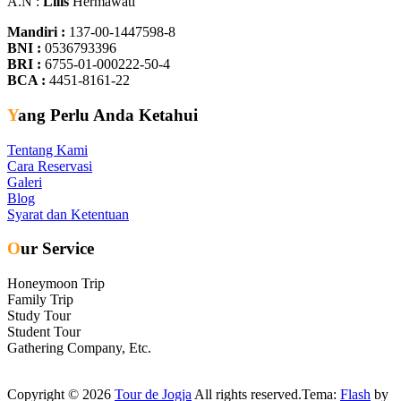
A.N :
Lilis
Hermawati
Mandiri :
137-00-1447598-8
BNI :
0536793396
BRI :
6755-01-000222-50-4
BCA :
4451-8161-22
Yang Perlu Anda Ketahui
Tentang Kami
Cara Reservasi
Galeri
Blog
Syarat dan Ketentuan
Our Service
Honeymoon Trip
Family Trip
Study Tour
Student Tour
Gathering Company, Etc.
Copyright © 2026
Tour de Jogja
All rights reserved.Tema:
Flash
by