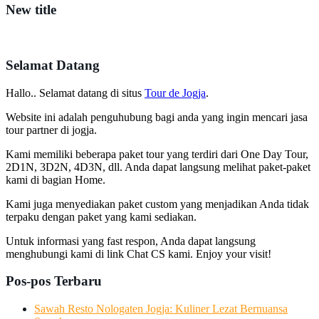
New title
Selamat Datang
Hallo.. Selamat datang di situs
Tour de Jogja
.
Website ini adalah penguhubung bagi anda yang ingin mencari jasa
tour partner di jogja.
Kami memiliki beberapa paket tour yang terdiri dari One Day Tour,
2D1N, 3D2N, 4D3N, dll. Anda dapat langsung melihat paket-paket
kami di bagian Home.
Kami juga menyediakan paket custom yang menjadikan Anda tidak
terpaku dengan paket yang kami sediakan.
Untuk informasi yang fast respon, Anda dapat langsung
menghubungi kami di link Chat CS kami. Enjoy your visit!
Pos-pos Terbaru
Sawah Resto Nologaten Jogja: Kuliner Lezat Bernuansa