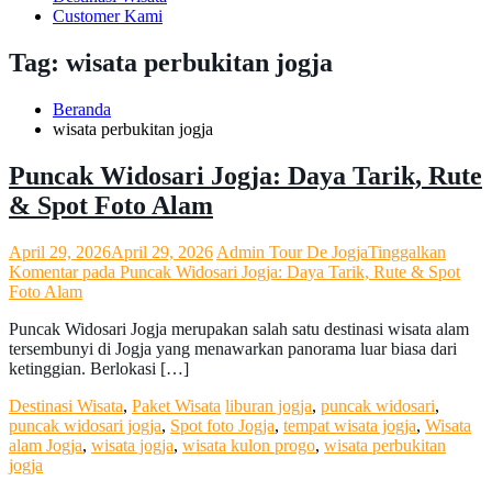
Customer Kami
Tag:
wisata perbukitan jogja
Beranda
wisata perbukitan jogja
Puncak Widosari Jogja: Daya Tarik, Rute
& Spot Foto Alam
April 29, 2026
April 29, 2026
Admin Tour De Jogja
Tinggalkan
Komentar
pada Puncak Widosari Jogja: Daya Tarik, Rute & Spot
Foto Alam
Puncak Widosari Jogja merupakan salah satu destinasi wisata alam
tersembunyi di Jogja yang menawarkan panorama luar biasa dari
ketinggian. Berlokasi […]
Destinasi Wisata
,
Paket Wisata
liburan jogja
,
puncak widosari
,
puncak widosari jogja
,
Spot foto Jogja
,
tempat wisata jogja
,
Wisata
alam Jogja
,
wisata jogja
,
wisata kulon progo
,
wisata perbukitan
jogja