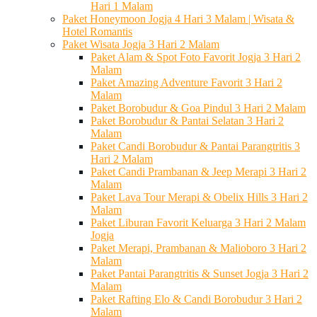
Hari 1 Malam
Paket Honeymoon Jogja 4 Hari 3 Malam | Wisata &
Hotel Romantis
Paket Wisata Jogja 3 Hari 2 Malam
Paket Alam & Spot Foto Favorit Jogja 3 Hari 2
Malam
Paket Amazing Adventure Favorit 3 Hari 2
Malam
Paket Borobudur & Goa Pindul 3 Hari 2 Malam
Paket Borobudur & Pantai Selatan 3 Hari 2
Malam
Paket Candi Borobudur & Pantai Parangtritis 3
Hari 2 Malam
Paket Candi Prambanan & Jeep Merapi 3 Hari 2
Malam
Paket Lava Tour Merapi & Obelix Hills 3 Hari 2
Malam
Paket Liburan Favorit Keluarga 3 Hari 2 Malam
Jogja
Paket Merapi, Prambanan & Malioboro 3 Hari 2
Malam
Paket Pantai Parangtritis & Sunset Jogja 3 Hari 2
Malam
Paket Rafting Elo & Candi Borobudur 3 Hari 2
Malam