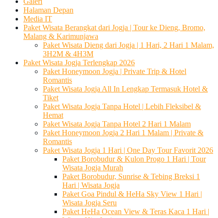
Galeri
Halaman Depan
Media IT
Paket Wisata Berangkat dari Jogja | Tour ke Dieng, Bromo,
Malang & Karimunjawa
Paket Wisata Dieng dari Jogja | 1 Hari, 2 Hari 1 Malam,
3H2M & 4H3M
Paket Wisata Jogja Terlengkap 2026
Paket Honeymoon Jogja | Private Trip & Hotel
Romantis
Paket Wisata Jogja All In Lengkap Termasuk Hotel &
Tiket
Paket Wisata Jogja Tanpa Hotel | Lebih Fleksibel &
Hemat
Paket Wisata Jogja Tanpa Hotel 2 Hari 1 Malam
Paket Honeymoon Jogja 2 Hari 1 Malam | Private &
Romantis
Paket Wisata Jogja 1 Hari | One Day Tour Favorit 2026
Paket Borobudur & Kulon Progo 1 Hari | Tour
Wisata Jogja Murah
Paket Borobudur, Sunrise & Tebing Breksi 1
Hari | Wisata Jogja
Paket Goa Pindul & HeHa Sky View 1 Hari |
Wisata Jogja Seru
Paket HeHa Ocean View & Teras Kaca 1 Hari |