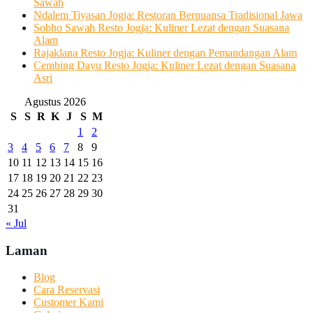
Sawah
Ndalem Tiyasan Jogja: Restoran Bernuansa Tradisional Jawa
Sobho Sawah Resto Jogja: Kuliner Lezat dengan Suasana
Alam
Rajaklana Resto Jogja: Kuliner dengan Pemandangan Alam
Cembing Dayu Resto Jogja: Kuliner Lezat dengan Suasana
Asri
Agustus 2026
S
S
R
K
J
S
M
1
2
3
4
5
6
7
8
9
10
11
12
13
14
15
16
17
18
19
20
21
22
23
24
25
26
27
28
29
30
31
« Jul
Laman
Blog
Cara Reservasi
Customer Kami