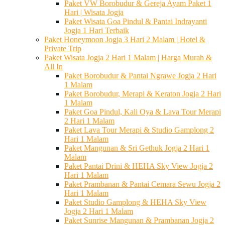
Paket VW Borobudur & Gereja Ayam Paket 1
Hari | Wisata Jogja
Paket Wisata Goa Pindul & Pantai Indrayanti
Jogja 1 Hari Terbaik
Paket Honeymoon Jogja 3 Hari 2 Malam | Hotel &
Private Trip
Paket Wisata Jogja 2 Hari 1 Malam | Harga Murah &
All In
Paket Borobudur & Pantai Ngrawe Jogja 2 Hari
1 Malam
Paket Borobudur, Merapi & Keraton Jogja 2 Hari
1 Malam
Paket Goa Pindul, Kali Oya & Lava Tour Merapi
2 Hari 1 Malam
Paket Lava Tour Merapi & Studio Gamplong 2
Hari 1 Malam
Paket Mangunan & Sri Gethuk Jogja 2 Hari 1
Malam
Paket Pantai Drini & HEHA Sky View Jogja 2
Hari 1 Malam
Paket Prambanan & Pantai Cemara Sewu Jogja 2
Hari 1 Malam
Paket Studio Gamplong & HEHA Sky View
Jogja 2 Hari 1 Malam
Paket Sunrise Mangunan & Prambanan Jogja 2