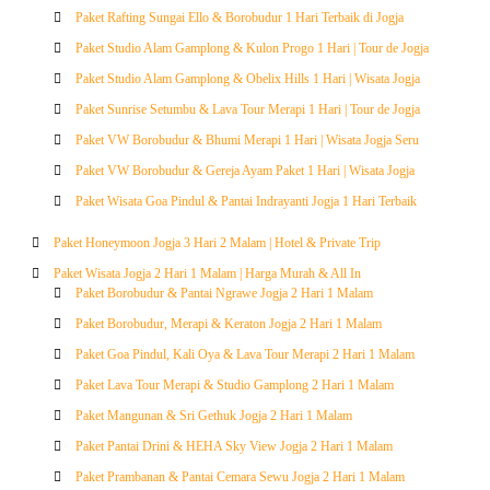
Paket Rafting Sungai Ello & Borobudur 1 Hari Terbaik di Jogja
Paket Studio Alam Gamplong & Kulon Progo 1 Hari | Tour de Jogja
Paket Studio Alam Gamplong & Obelix Hills 1 Hari | Wisata Jogja
Paket Sunrise Setumbu & Lava Tour Merapi 1 Hari | Tour de Jogja
Paket VW Borobudur & Bhumi Merapi 1 Hari | Wisata Jogja Seru
Paket VW Borobudur & Gereja Ayam Paket 1 Hari | Wisata Jogja
Paket Wisata Goa Pindul & Pantai Indrayanti Jogja 1 Hari Terbaik
Paket Honeymoon Jogja 3 Hari 2 Malam | Hotel & Private Trip
Paket Wisata Jogja 2 Hari 1 Malam | Harga Murah & All In
Paket Borobudur & Pantai Ngrawe Jogja 2 Hari 1 Malam
Paket Borobudur, Merapi & Keraton Jogja 2 Hari 1 Malam
Paket Goa Pindul, Kali Oya & Lava Tour Merapi 2 Hari 1 Malam
Paket Lava Tour Merapi & Studio Gamplong 2 Hari 1 Malam
Paket Mangunan & Sri Gethuk Jogja 2 Hari 1 Malam
Paket Pantai Drini & HEHA Sky View Jogja 2 Hari 1 Malam
Paket Prambanan & Pantai Cemara Sewu Jogja 2 Hari 1 Malam