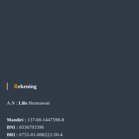
Rekening
A.N :
Lilis
Hermawati
Mandiri :
137-00-1447598-8
BNI :
0536793396
BRI :
6755-01-000222-50-4