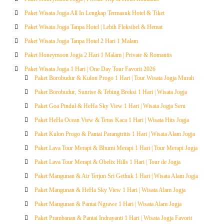
Paket Wisata Jogja All In Lengkap Termasuk Hotel & Tiket
Paket Wisata Jogja Tanpa Hotel | Lebih Fleksibel & Hemat
Paket Wisata Jogja Tanpa Hotel 2 Hari 1 Malam
Paket Honeymoon Jogja 2 Hari 1 Malam | Private & Romantis
Paket Wisata Jogja 1 Hari | One Day Tour Favorit 2026
Paket Borobudur & Kulon Progo 1 Hari | Tour Wisata Jogja Murah
Paket Borobudur, Sunrise & Tebing Breksi 1 Hari | Wisata Jogja
Paket Goa Pindul & HeHa Sky View 1 Hari | Wisata Jogja Seru
Paket HeHa Ocean View & Teras Kaca 1 Hari | Wisata Hits Jogja
Paket Kulon Progo & Pantai Parangtritis 1 Hari | Wisata Alam Jogja
Paket Lava Tour Merapi & Bhumi Merapi 1 Hari | Tour Merapi Jogja
Paket Lava Tour Merapi & Obelix Hills 1 Hari | Tour de Jogja
Paket Mangunan & Air Terjun Sri Gethuk 1 Hari | Wisata Alam Jogja
Paket Mangunan & HeHa Sky View 1 Hari | Wisata Alam Jogja
Paket Mangunan & Pantai Ngrawe 1 Hari | Wisata Alam Jogja
Paket Prambanan & Pantai Indrayanti 1 Hari | Wisata Jogja Favorit