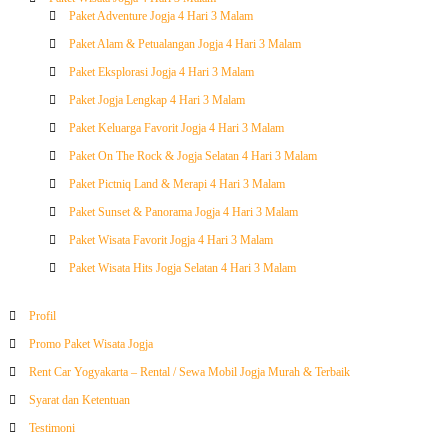
Paket Adventure Jogja 4 Hari 3 Malam
Paket Alam & Petualangan Jogja 4 Hari 3 Malam
Paket Eksplorasi Jogja 4 Hari 3 Malam
Paket Jogja Lengkap 4 Hari 3 Malam
Paket Keluarga Favorit Jogja 4 Hari 3 Malam
Paket On The Rock & Jogja Selatan 4 Hari 3 Malam
Paket Pictniq Land & Merapi 4 Hari 3 Malam
Paket Sunset & Panorama Jogja 4 Hari 3 Malam
Paket Wisata Favorit Jogja 4 Hari 3 Malam
Paket Wisata Hits Jogja Selatan 4 Hari 3 Malam
Profil
Promo Paket Wisata Jogja
Rent Car Yogyakarta – Rental / Sewa Mobil Jogja Murah & Terbaik
Syarat dan Ketentuan
Testimoni