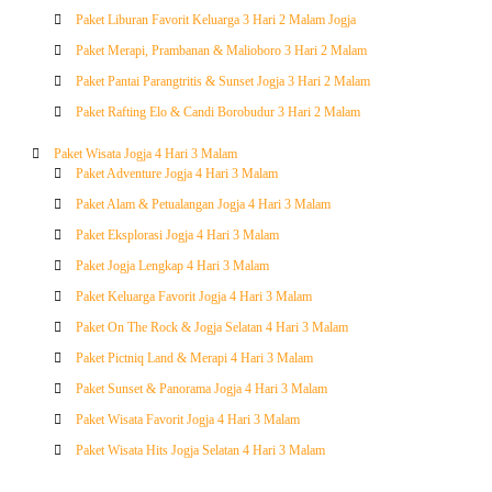
Paket Liburan Favorit Keluarga 3 Hari 2 Malam Jogja
Paket Merapi, Prambanan & Malioboro 3 Hari 2 Malam
Paket Pantai Parangtritis & Sunset Jogja 3 Hari 2 Malam
Paket Rafting Elo & Candi Borobudur 3 Hari 2 Malam
Paket Wisata Jogja 4 Hari 3 Malam
Paket Adventure Jogja 4 Hari 3 Malam
Paket Alam & Petualangan Jogja 4 Hari 3 Malam
Paket Eksplorasi Jogja 4 Hari 3 Malam
Paket Jogja Lengkap 4 Hari 3 Malam
Paket Keluarga Favorit Jogja 4 Hari 3 Malam
Paket On The Rock & Jogja Selatan 4 Hari 3 Malam
Paket Pictniq Land & Merapi 4 Hari 3 Malam
Paket Sunset & Panorama Jogja 4 Hari 3 Malam
Paket Wisata Favorit Jogja 4 Hari 3 Malam
Paket Wisata Hits Jogja Selatan 4 Hari 3 Malam