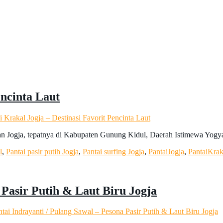
encinta Laut
 Krakal Jogja – Destinasi Favorit Pencinta Laut
selatan Jogja, tepatnya di Kabupaten Gunung Kidul, Daerah Istimewa Yogy
l
,
Pantai pasir putih Jogja
,
Pantai surfing Jogja
,
PantaiJogja
,
PantaiKrak
 Pasir Putih & Laut Biru Jogja
tai Indrayanti / Pulang Sawal – Pesona Pasir Putih & Laut Biru Jogja