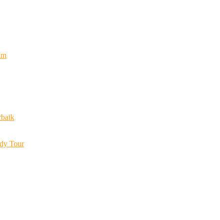
am
rbaik
udy Tour