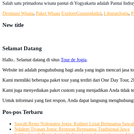
Salah satu primadona wisata pantai di Yogyakarta adalah Pantai Ind
Destinasi Wisata
,
Paket Wisata
ExploreGunungkidul
,
LiburanJogja
,
P
New title
Selamat Datang
Hallo.. Selamat datang di situs
Tour de Jogja
.
Website ini adalah penguhubung bagi anda yang ingin mencari jasa tou
Kami memiliki beberapa paket tour yang terdiri dari One Day Tour,
Kami juga menyediakan paket custom yang menjadikan Anda tidak te
Untuk informasi yang fast respon, Anda dapat langsung menghubungi 
Pos-pos Terbaru
Sawah Resto Nologaten Jogja: Kuliner Lezat Bernuansa Sawa
Ndalem Tiyasan Jogja: Restoran Bernuansa Tradisional Jawa