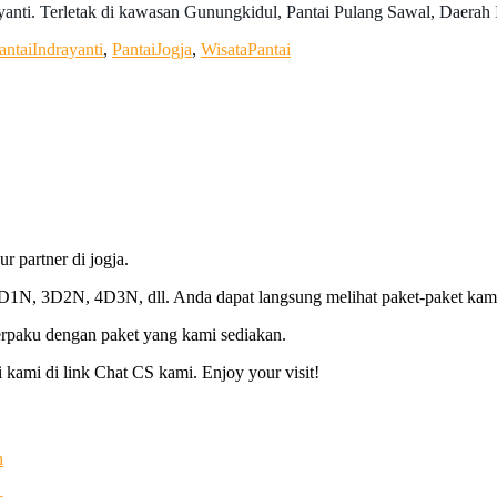
rayanti. Terletak di kawasan Gunungkidul, Pantai Pulang Sawal, Daera
antaiIndrayanti
,
PantaiJogja
,
WisataPantai
r partner di jogja.
 2D1N, 3D2N, 4D3N, dll. Anda dapat langsung melihat paket-paket kam
rpaku dengan paket yang kami sediakan.
kami di link Chat CS kami. Enjoy your visit!
h