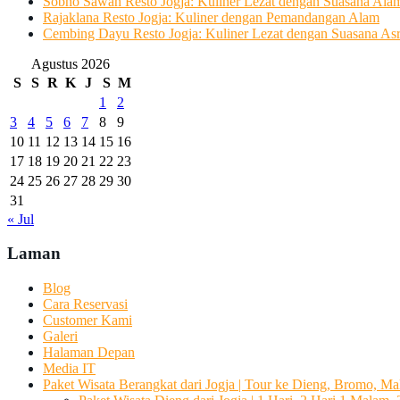
Sobho Sawah Resto Jogja: Kuliner Lezat dengan Suasana Ala
Rajaklana Resto Jogja: Kuliner dengan Pemandangan Alam
Cembing Dayu Resto Jogja: Kuliner Lezat dengan Suasana Asr
Agustus 2026
S
S
R
K
J
S
M
1
2
3
4
5
6
7
8
9
10
11
12
13
14
15
16
17
18
19
20
21
22
23
24
25
26
27
28
29
30
31
« Jul
Laman
Blog
Cara Reservasi
Customer Kami
Galeri
Halaman Depan
Media IT
Paket Wisata Berangkat dari Jogja | Tour ke Dieng, Bromo, 