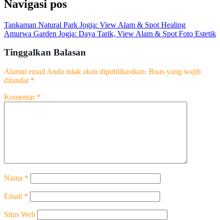
Navigasi pos
Tankaman Natural Park Jogja: View Alam & Spot Healing
Amurwa Garden Jogja: Daya Tarik, View Alam & Spot Foto Estetik
Tinggalkan Balasan
Alamat email Anda tidak akan dipublikasikan.
Ruas yang wajib
ditandai
*
Komentar
*
Nama
*
Email
*
Situs Web