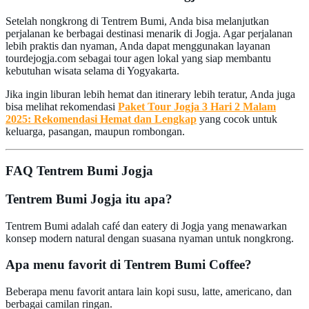
Setelah nongkrong di Tentrem Bumi, Anda bisa melanjutkan
perjalanan ke berbagai destinasi menarik di Jogja. Agar perjalanan
lebih praktis dan nyaman, Anda dapat menggunakan layanan
tourdejogja.com sebagai tour agen lokal yang siap membantu
kebutuhan wisata selama di Yogyakarta.
Jika ingin liburan lebih hemat dan itinerary lebih teratur, Anda juga
bisa melihat rekomendasi
Paket Tour Jogja 3 Hari 2 Malam
2025: Rekomendasi Hemat dan Lengkap
yang cocok untuk
keluarga, pasangan, maupun rombongan.
FAQ Tentrem Bumi Jogja
Tentrem Bumi Jogja itu apa?
Tentrem Bumi adalah café dan eatery di Jogja yang menawarkan
konsep modern natural dengan suasana nyaman untuk nongkrong.
Apa menu favorit di Tentrem Bumi Coffee?
Beberapa menu favorit antara lain kopi susu, latte, americano, dan
berbagai camilan ringan.