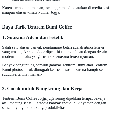
Karena tempat ini memang sedang ramai dibicarakan di media sosial
maupun ulasan wisata kuliner Jogja.
Daya Tarik Tentrem Bumi Coffee
1. Suasana Adem dan Estetik
Salah satu alasan banyak pengunjung betah adalah atmosfernya
yang tenang. Area outdoor dipenuhi tanaman hijau dengan desain
modern minimalis yang membuat suasana terasa nyaman.
Banyak pengunjung berburu gambar Tentrem Bumi atau Tentrem
Bumi photos untuk diunggah ke media sosial karena hampir setiap
sudutnya terlihat menarik.
2. Cocok untuk Nongkrong dan Kerja
Tentrem Bumi Coffee Jogja juga sering dijadikan tempat bekerja
atau meeting santai. Tersedia banyak spot duduk nyaman dengan
suasana yang mendukung produktivitas.