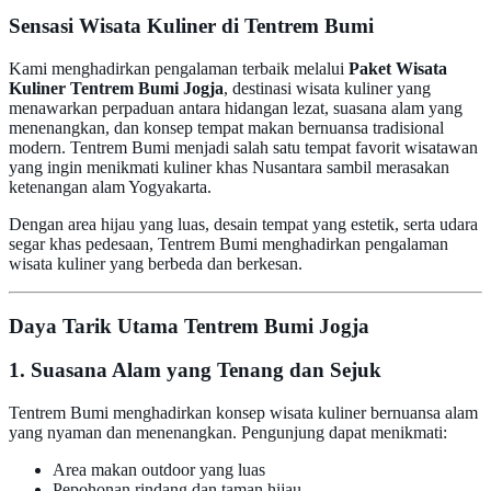
Sensasi Wisata Kuliner di Tentrem Bumi
Kami menghadirkan pengalaman terbaik melalui
Paket Wisata
Kuliner Tentrem Bumi Jogja
, destinasi wisata kuliner yang
menawarkan perpaduan antara hidangan lezat, suasana alam yang
menenangkan, dan konsep tempat makan bernuansa tradisional
modern. Tentrem Bumi menjadi salah satu tempat favorit wisatawan
yang ingin menikmati kuliner khas Nusantara sambil merasakan
ketenangan alam Yogyakarta.
Dengan area hijau yang luas, desain tempat yang estetik, serta udara
segar khas pedesaan, Tentrem Bumi menghadirkan pengalaman
wisata kuliner yang berbeda dan berkesan.
Daya Tarik Utama Tentrem Bumi Jogja
1. Suasana Alam yang Tenang dan Sejuk
Tentrem Bumi menghadirkan konsep wisata kuliner bernuansa alam
yang nyaman dan menenangkan. Pengunjung dapat menikmati:
Area makan outdoor yang luas
Pepohonan rindang dan taman hijau