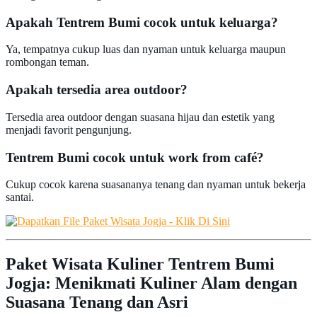
Apakah Tentrem Bumi cocok untuk keluarga?
Ya, tempatnya cukup luas dan nyaman untuk keluarga maupun
rombongan teman.
Apakah tersedia area outdoor?
Tersedia area outdoor dengan suasana hijau dan estetik yang
menjadi favorit pengunjung.
Tentrem Bumi cocok untuk work from café?
Cukup cocok karena suasananya tenang dan nyaman untuk bekerja
santai.
Paket Wisata Kuliner Tentrem Bumi
Jogja: Menikmati Kuliner Alam dengan
Suasana Tenang dan Asri