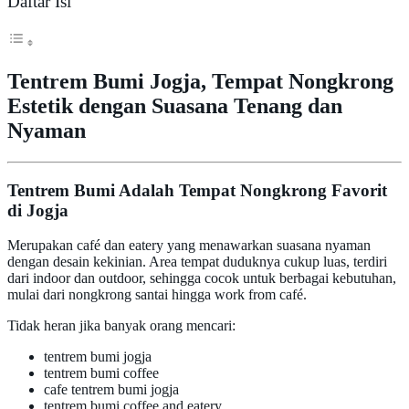
Daftar Isi
Tentrem Bumi Jogja, Tempat Nongkrong
Estetik dengan Suasana Tenang dan
Nyaman
Tentrem Bumi Adalah Tempat Nongkrong Favorit
di Jogja
Merupakan café dan eatery yang menawarkan suasana nyaman
dengan desain kekinian. Area tempat duduknya cukup luas, terdiri
dari indoor dan outdoor, sehingga cocok untuk berbagai kebutuhan,
mulai dari nongkrong santai hingga work from café.
Tidak heran jika banyak orang mencari:
tentrem bumi jogja
tentrem bumi coffee
cafe tentrem bumi jogja
tentrem bumi coffee and eatery