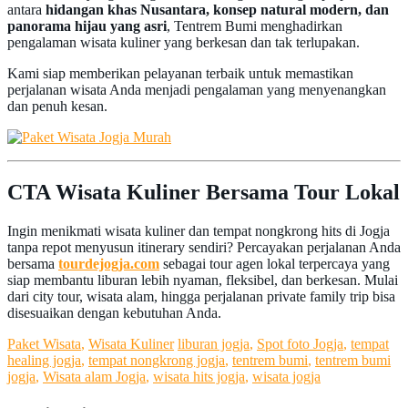
antara
hidangan khas Nusantara, konsep natural modern, dan
panorama hijau yang asri
, Tentrem Bumi menghadirkan
pengalaman wisata kuliner yang berkesan dan tak terlupakan.
Kami siap memberikan pelayanan terbaik untuk memastikan
perjalanan wisata Anda menjadi pengalaman yang menyenangkan
dan penuh kesan.
CTA Wisata Kuliner Bersama Tour Lokal
Ingin menikmati wisata kuliner dan tempat nongkrong hits di Jogja
tanpa repot menyusun itinerary sendiri? Percayakan perjalanan Anda
bersama
tourdejogja.com
sebagai tour agen lokal terpercaya yang
siap membantu liburan lebih nyaman, fleksibel, dan berkesan. Mulai
dari city tour, wisata alam, hingga perjalanan private family trip bisa
disesuaikan dengan kebutuhan Anda.
Paket Wisata
,
Wisata Kuliner
liburan jogja
,
Spot foto Jogja
,
tempat
healing jogja
,
tempat nongkrong jogja
,
tentrem bumi
,
tentrem bumi
jogja
,
Wisata alam Jogja
,
wisata hits jogja
,
wisata jogja