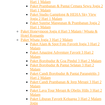
Hari 1 Malam
Paket Prambanan & Pantai Cemara Sewu Jogja 2
Hari 1 Malam
Paket Studio Gamplong & HEHA Sky View
Jogja 2 Hari 1 Malam
Paket Sunrise Mangunan & Prambanan Jogja 2
Hari 1 Malam
Paket Honeymoon Jogja 4 Hari 3 Malam | Wisata &
Hotel Romantis
Paket Wisata Jogja 3 Hari 2 Malam
Paket Alam & Spot Foto Favorit Jogja 3 Hari 2
Malam
Paket Amazing Adventure Favorit 3 Hari 2
Malam
Paket Borobudur & Goa Pindul 3 Hari 2 Malam
Paket Borobudur & Pantai Selatan 3 Hari 2
Malam
Paket Candi Borobudur & Pantai Parangtritis 3
Hari 2 Malam
Paket Candi Prambanan & Jeep Merapi 3 Hari 2
Malam
Paket Lava Tour Merapi & Obelix Hills 3 Hari 2
Malam
Paket Liburan Favorit Keluarga 3 Hari 2 Malam
Jogja