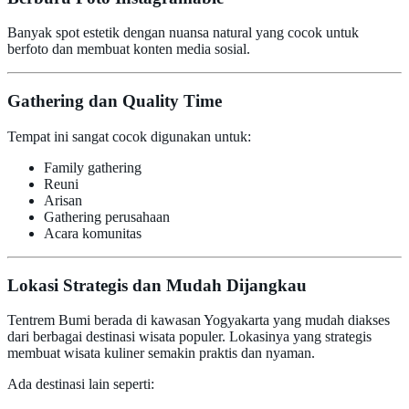
Banyak spot estetik dengan nuansa natural yang cocok untuk
berfoto dan membuat konten media sosial.
Gathering dan Quality Time
Tempat ini sangat cocok digunakan untuk:
Family gathering
Reuni
Arisan
Gathering perusahaan
Acara komunitas
Lokasi Strategis dan Mudah Dijangkau
Tentrem Bumi berada di kawasan Yogyakarta yang mudah diakses
dari berbagai destinasi wisata populer. Lokasinya yang strategis
membuat wisata kuliner semakin praktis dan nyaman.
Ada destinasi lain seperti: