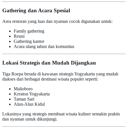
Gathering dan Acara Spesial
Area restoran yang luas dan nyaman cocok digunakan untuk:
Family gathering
Reuni
Gathering kantor
Acara ulang tahun dan komunitas
Lokasi Strategis dan Mudah Dijangkau
Tiga Roepa berada di kawasan strategis Yogyakarta yang mudah
diakses dari berbagai destinasi wisata populer seperti:
Malioboro
Keraton Yogyakarta
Taman Sari
Alun-Alun Kidul
Lokasinya yang strategis membuat wisata kuliner semakin praktis
dan nyaman untuk dikunjungi.