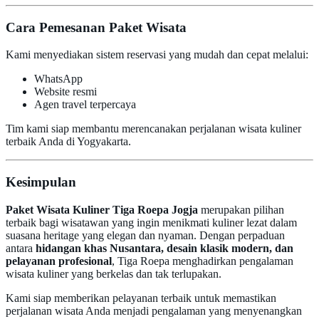
Cara Pemesanan Paket Wisata
Kami menyediakan sistem reservasi yang mudah dan cepat melalui:
WhatsApp
Website resmi
Agen travel terpercaya
Tim kami siap membantu merencanakan perjalanan wisata kuliner
terbaik Anda di Yogyakarta.
Kesimpulan
Paket Wisata Kuliner Tiga Roepa Jogja
merupakan pilihan
terbaik bagi wisatawan yang ingin menikmati kuliner lezat dalam
suasana heritage yang elegan dan nyaman. Dengan perpaduan
antara
hidangan khas Nusantara, desain klasik modern, dan
pelayanan profesional
, Tiga Roepa menghadirkan pengalaman
wisata kuliner yang berkelas dan tak terlupakan.
Kami siap memberikan pelayanan terbaik untuk memastikan
perjalanan wisata Anda menjadi pengalaman yang menyenangkan