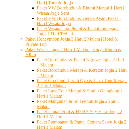
Hari | Tour de Jogja
Paket VW Borobudur & Bhumi Merapi 1 Hari |
Wisata Jogja Seru
Paket VW Borobudur & Gereja Ayam Paket 1
Hari | Wisata Jogja
Paket Wisata Goa Pindul & Pantai Indrayanti
Jogja 1 Hari Terbaik
Paket Honeymoon Jogja 3 Hari 2 Malam | Hotel &
Private Trip
Paket Wisata Jogja 2 Hari 1 Malam | Harga Murah &
All In
Paket Borobudur & Pantai Ngrawe Jogja 2 Hari
1 Malam
Paket Borobudur, Merapi & Keraton Jogja 2 Hari
1 Malam
Paket Goa Pindul, Kali Oya & Lava Tour Merapi
2 Hari 1 Malam
Paket Lava Tour Merapi & Studio Gamplong 2
Hari 1 Malam
Paket Mangunan & Sri Gethuk Jogja 2 Hari 1
Malam
Paket Pantai Drini & HEHA Sky View Jogja 2
Hari 1 Malam
Paket Prambanan & Pantai Cemara Sewu Jogja 2
Hari 1 Malam