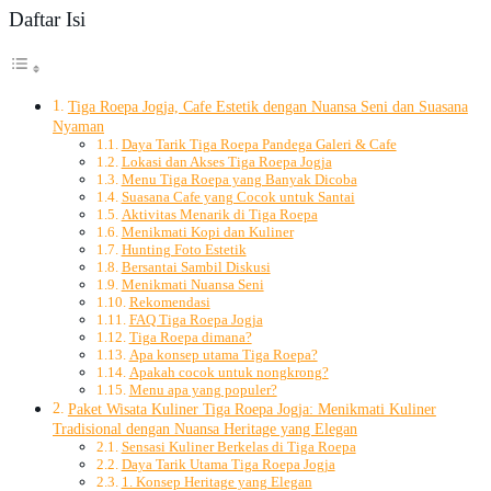
Daftar Isi
Tiga Roepa Jogja, Cafe Estetik dengan Nuansa Seni dan Suasana
Nyaman
Daya Tarik Tiga Roepa Pandega Galeri & Cafe
Lokasi dan Akses Tiga Roepa Jogja
Menu Tiga Roepa yang Banyak Dicoba
Suasana Cafe yang Cocok untuk Santai
Aktivitas Menarik di Tiga Roepa
Menikmati Kopi dan Kuliner
Hunting Foto Estetik
Bersantai Sambil Diskusi
Menikmati Nuansa Seni
Rekomendasi
FAQ Tiga Roepa Jogja
Tiga Roepa dimana?
Apa konsep utama Tiga Roepa?
Apakah cocok untuk nongkrong?
Menu apa yang populer?
Paket Wisata Kuliner Tiga Roepa Jogja: Menikmati Kuliner
Tradisional dengan Nuansa Heritage yang Elegan
Sensasi Kuliner Berkelas di Tiga Roepa
Daya Tarik Utama Tiga Roepa Jogja
1. Konsep Heritage yang Elegan