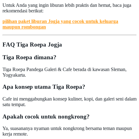
Untuk Anda yang ingin liburan lebih praktis dan hemat, baca juga
rekomendasi berikut:
pilihan paket liburan Jogja yang cocok untuk keluarga
maupun rombongan
FAQ Tiga Roepa Jogja
Tiga Roepa dimana?
Tiga Roepa Pandega Galeri & Cafe berada di kawasan Sleman,
Yogyakarta.
Apa konsep utama Tiga Roepa?
Cafe ini menggabungkan konsep kuliner, kopi, dan galeri seni dalam
satu tempat.
Apakah cocok untuk nongkrong?
Ya, suasananya nyaman untuk nongkrong bersama teman maupun
kerja remote.