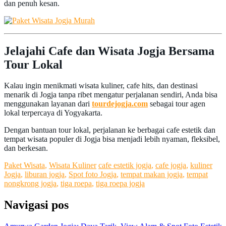
dan penuh kesan.
Jelajahi Cafe dan Wisata Jogja Bersama
Tour Lokal
Kalau ingin menikmati wisata kuliner, cafe hits, dan destinasi
menarik di Jogja tanpa ribet mengatur perjalanan sendiri, Anda bisa
menggunakan layanan dari
tourdejogja.com
sebagai tour agen
lokal terpercaya di Yogyakarta.
Dengan bantuan tour lokal, perjalanan ke berbagai cafe estetik dan
tempat wisata populer di Jogja bisa menjadi lebih nyaman, fleksibel,
dan berkesan.
Paket Wisata
,
Wisata Kuliner
cafe estetik jogja
,
cafe jogja
,
kuliner
Jogja
,
liburan jogja
,
Spot foto Jogja
,
tempat makan jogja
,
tempat
nongkrong jogja
,
tiga roepa
,
tiga roepa jogja
Navigasi pos