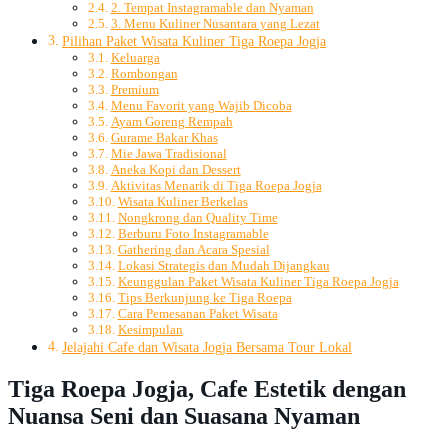
2. Tempat Instagramable dan Nyaman
3. Menu Kuliner Nusantara yang Lezat
Pilihan Paket Wisata Kuliner Tiga Roepa Jogja
Keluarga
Rombongan
Premium
Menu Favorit yang Wajib Dicoba
Ayam Goreng Rempah
Gurame Bakar Khas
Mie Jawa Tradisional
Aneka Kopi dan Dessert
Aktivitas Menarik di Tiga Roepa Jogja
Wisata Kuliner Berkelas
Nongkrong dan Quality Time
Berburu Foto Instagramable
Gathering dan Acara Spesial
Lokasi Strategis dan Mudah Dijangkau
Keunggulan Paket Wisata Kuliner Tiga Roepa Jogja
Tips Berkunjung ke Tiga Roepa
Cara Pemesanan Paket Wisata
Kesimpulan
Jelajahi Cafe dan Wisata Jogja Bersama Tour Lokal
Tiga Roepa Jogja, Cafe Estetik dengan
Nuansa Seni dan Suasana Nyaman