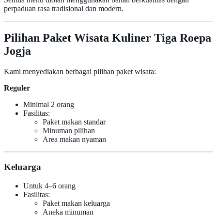
perpaduan rasa tradisional dan modern.
Pilihan Paket Wisata Kuliner Tiga Roepa
Jogja
Kami menyediakan berbagai pilihan paket wisata:
Reguler
Minimal 2 orang
Fasilitas:
Paket makan standar
Minuman pilihan
Area makan nyaman
Keluarga
Untuk 4–6 orang
Fasilitas:
Paket makan keluarga
Aneka minuman