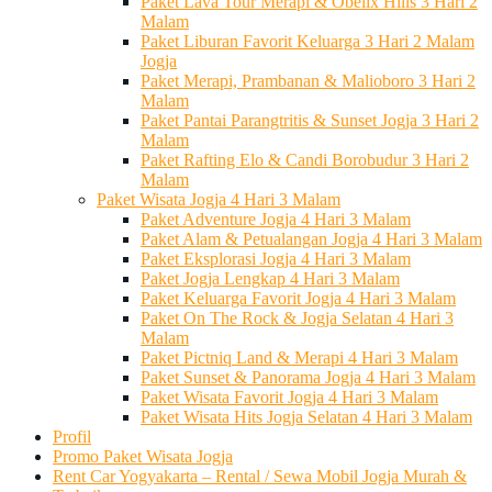
Paket Lava Tour Merapi & Obelix Hills 3 Hari 2
Malam
Paket Liburan Favorit Keluarga 3 Hari 2 Malam
Jogja
Paket Merapi, Prambanan & Malioboro 3 Hari 2
Malam
Paket Pantai Parangtritis & Sunset Jogja 3 Hari 2
Malam
Paket Rafting Elo & Candi Borobudur 3 Hari 2
Malam
Paket Wisata Jogja 4 Hari 3 Malam
Paket Adventure Jogja 4 Hari 3 Malam
Paket Alam & Petualangan Jogja 4 Hari 3 Malam
Paket Eksplorasi Jogja 4 Hari 3 Malam
Paket Jogja Lengkap 4 Hari 3 Malam
Paket Keluarga Favorit Jogja 4 Hari 3 Malam
Paket On The Rock & Jogja Selatan 4 Hari 3
Malam
Paket Pictniq Land & Merapi 4 Hari 3 Malam
Paket Sunset & Panorama Jogja 4 Hari 3 Malam
Paket Wisata Favorit Jogja 4 Hari 3 Malam
Paket Wisata Hits Jogja Selatan 4 Hari 3 Malam
Profil
Promo Paket Wisata Jogja
Rent Car Yogyakarta – Rental / Sewa Mobil Jogja Murah &