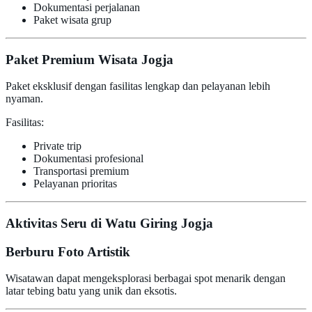
Dokumentasi perjalanan
Paket wisata grup
Paket Premium Wisata Jogja
Paket eksklusif dengan fasilitas lengkap dan pelayanan lebih
nyaman.
Fasilitas:
Private trip
Dokumentasi profesional
Transportasi premium
Pelayanan prioritas
Aktivitas Seru di Watu Giring Jogja
Berburu Foto Artistik
Wisatawan dapat mengeksplorasi berbagai spot menarik dengan
latar tebing batu yang unik dan eksotis.