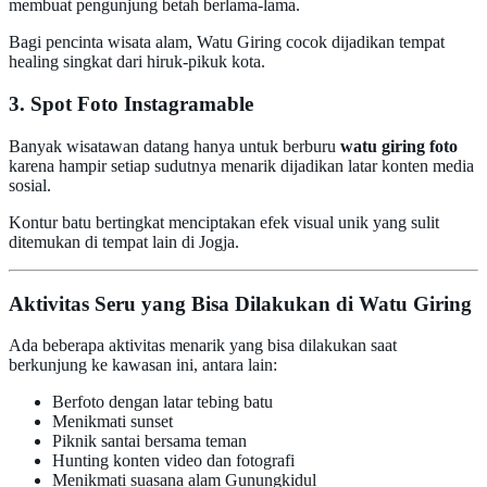
membuat pengunjung betah berlama-lama.
Bagi pencinta wisata alam, Watu Giring cocok dijadikan tempat
healing singkat dari hiruk-pikuk kota.
3. Spot Foto Instagramable
Banyak wisatawan datang hanya untuk berburu
watu giring foto
karena hampir setiap sudutnya menarik dijadikan latar konten media
sosial.
Kontur batu bertingkat menciptakan efek visual unik yang sulit
ditemukan di tempat lain di Jogja.
Aktivitas Seru yang Bisa Dilakukan di Watu Giring
Ada beberapa aktivitas menarik yang bisa dilakukan saat
berkunjung ke kawasan ini, antara lain:
Berfoto dengan latar tebing batu
Menikmati sunset
Piknik santai bersama teman
Hunting konten video dan fotografi
Menikmati suasana alam Gunungkidul