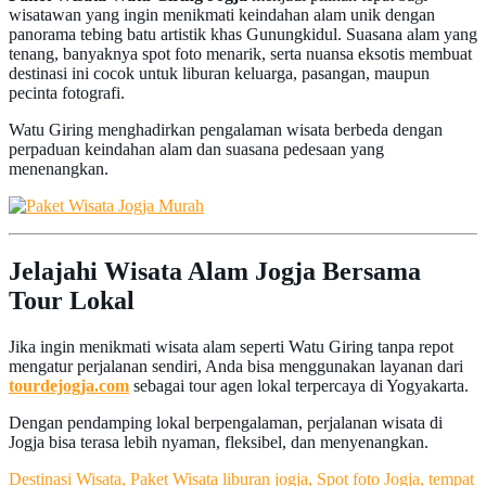
wisatawan yang ingin menikmati keindahan alam unik dengan
panorama tebing batu artistik khas Gunungkidul. Suasana alam yang
tenang, banyaknya spot foto menarik, serta nuansa eksotis membuat
destinasi ini cocok untuk liburan keluarga, pasangan, maupun
pecinta fotografi.
Watu Giring menghadirkan pengalaman wisata berbeda dengan
perpaduan keindahan alam dan suasana pedesaan yang
menenangkan.
Jelajahi Wisata Alam Jogja Bersama
Tour Lokal
Jika ingin menikmati wisata alam seperti Watu Giring tanpa repot
mengatur perjalanan sendiri, Anda bisa menggunakan layanan dari
tourdejogja.com
sebagai tour agen lokal terpercaya di Yogyakarta.
Dengan pendamping lokal berpengalaman, perjalanan wisata di
Jogja bisa terasa lebih nyaman, fleksibel, dan menyenangkan.
Destinasi Wisata
,
Paket Wisata
liburan jogja
,
Spot foto Jogja
,
tempat