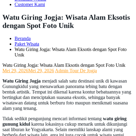
Customer Kami
Watu Giring Jogja: Wisata Alam Eksotis
dengan Spot Foto Unik
Beranda
Paket Wisata
Watu Giring Jogja: Wisata Alam Eksotis dengan Spot Foto
Unik
Watu Giring Jogja: Wisata Alam Eksotis dengan Spot Foto Unik
Mei 29, 2026
Mei 29, 2026
Admin Tour De Jogja
Watu Giring Jogja
menjadi salah satu destinasi unik di kawasan
Gunungkidul yang menawarkan panorama tebing batu dengan
bentuk artistik. Tempat ini dikenal karena kontur bebatuannya yang
bertingkat dan menciptakan suasana eksotis, sehingga banyak
wisatawan datang untuk berburu foto maupun menikmati suasana
alam yang tenang.
Tidak sedikit pengunjung mencari informasi tentang
watu giring
gunung kidul
karena lokasinya cukup menarik untuk dikunjungi
saat liburan ke Yogyakarta. Selain memiliki lanskap alami yang
berbeda dari wisata lain, area ini juga cocok untuk wisata santai