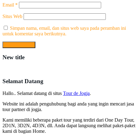
Email
*
Situs Web
Simpan nama, email, dan situs web saya pada peramban ini
untuk komentar saya berikutnya.
New title
Selamat Datang
Hallo.. Selamat datang di situs
Tour de Jogja
.
Website ini adalah penguhubung bagi anda yang ingin mencari jasa
tour partner di jogja.
Kami memiliki beberapa paket tour yang terdiri dari One Day Tour,
2D1N, 3D2N, 4D3N, dll. Anda dapat langsung melihat paket-paket
kami di bagian Home.