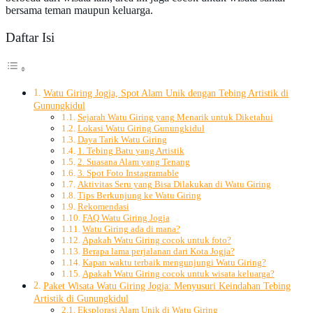
bersama teman maupun keluarga.
Daftar Isi
Watu Giring Jogja, Spot Alam Unik dengan Tebing Artistik di
Gunungkidul
Sejarah Watu Giring yang Menarik untuk Diketahui
Lokasi Watu Giring Gunungkidul
Daya Tarik Watu Giring
1. Tebing Batu yang Artistik
2. Suasana Alam yang Tenang
3. Spot Foto Instagramable
Aktivitas Seru yang Bisa Dilakukan di Watu Giring
Tips Berkunjung ke Watu Giring
Rekomendasi
FAQ Watu Giring Jogja
Watu Giring ada di mana?
Apakah Watu Giring cocok untuk foto?
Berapa lama perjalanan dari Kota Jogja?
Kapan waktu terbaik mengunjungi Watu Giring?
Apakah Watu Giring cocok untuk wisata keluarga?
Paket Wisata Watu Giring Jogja: Menyusuri Keindahan Tebing
Artistik di Gunungkidul
Eksplorasi Alam Unik di Watu Giring