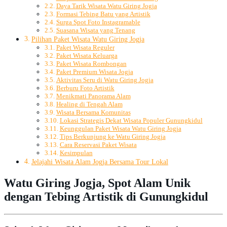
Daya Tarik Wisata Watu Giring Jogja
Formasi Tebing Batu yang Artistik
Surga Spot Foto Instagramable
Suasana Wisata yang Tenang
Pilihan Paket Wisata Watu Giring Jogja
Paket Wisata Reguler
Paket Wisata Keluarga
Paket Wisata Rombongan
Paket Premium Wisata Jogja
Aktivitas Seru di Watu Giring Jogja
Berburu Foto Artistik
Menikmati Panorama Alam
Healing di Tengah Alam
Wisata Bersama Komunitas
Lokasi Strategis Dekat Wisata Populer Gunungkidul
Keunggulan Paket Wisata Watu Giring Jogja
Tips Berkunjung ke Watu Giring Jogja
Cara Reservasi Paket Wisata
Kesimpulan
Jelajahi Wisata Alam Jogja Bersama Tour Lokal
Watu Giring Jogja, Spot Alam Unik
dengan Tebing Artistik di Gunungkidul