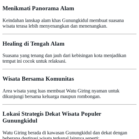
Menikmati Panorama Alam
Keindahan lanskap alam khas Gunungkidul membuat suasana
wisata terasa lebih menyenangkan dan menenangkan.
Healing di Tengah Alam
Suasana yang tenang dan jauh dari kebisingan kota menjadikan
tempat ini cocok untuk relaksasi.
Wisata Bersama Komunitas
Area wisata yang luas membuat Watu Giring nyaman untuk
dikunjungi bersama keluarga maupun rombongan.
Lokasi Strategis Dekat Wisata Populer
Gunungkidul
Watu Giring berada di kawasan Gunungkidul dan dekat dengan
beberapa destinasi wisata terkenal lainnya seperti: