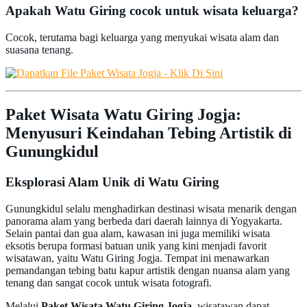
Apakah Watu Giring cocok untuk wisata keluarga?
Cocok, terutama bagi keluarga yang menyukai wisata alam dan
suasana tenang.
Paket Wisata Watu Giring Jogja:
Menyusuri Keindahan Tebing Artistik di
Gunungkidul
Eksplorasi Alam Unik di
Watu Giring
Gunungkidul selalu menghadirkan destinasi wisata menarik dengan
panorama alam yang berbeda dari daerah lainnya di Yogyakarta.
Selain pantai dan gua alam, kawasan ini juga memiliki wisata
eksotis berupa formasi batuan unik yang kini menjadi favorit
wisatawan, yaitu Watu Giring Jogja. Tempat ini menawarkan
pemandangan tebing batu kapur artistik dengan nuansa alam yang
tenang dan sangat cocok untuk wisata fotografi.
Melalui
Paket Wisata Watu Giring Jogja
, wisatawan dapat