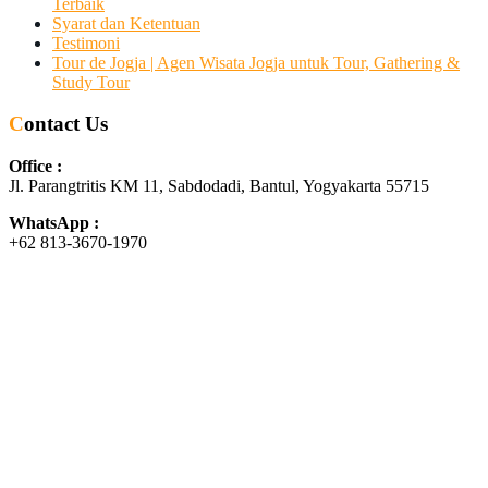
Terbaik
Syarat dan Ketentuan
Testimoni
Tour de Jogja | Agen Wisata Jogja untuk Tour, Gathering &
Study Tour
Contact Us
Office :
Jl. Parangtritis KM 11, Sabdodadi, Bantul, Yogyakarta 55715
WhatsApp :
+62 813-3670-1970