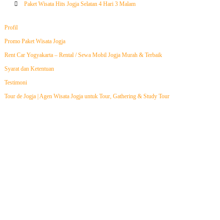
Paket Wisata Hits Jogja Selatan 4 Hari 3 Malam
Profil
Promo Paket Wisata Jogja
Rent Car Yogyakarta – Rental / Sewa Mobil Jogja Murah & Terbaik
Syarat dan Ketentuan
Testimoni
Tour de Jogja | Agen Wisata Jogja untuk Tour, Gathering & Study Tour