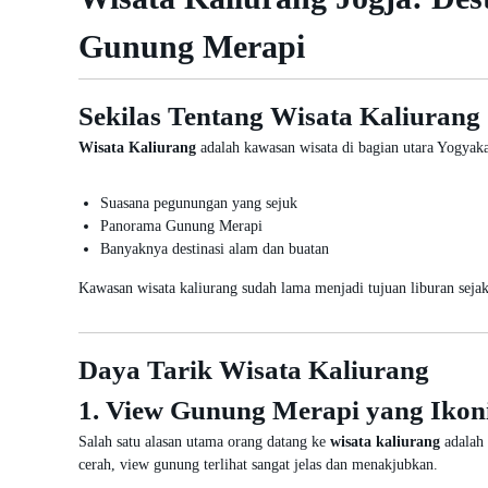
Gunung Merapi
Sekilas Tentang Wisata Kaliurang
Wisata Kaliurang
adalah kawasan wisata di bagian utara Yogyaka
Suasana pegunungan yang sejuk
Panorama Gunung Merapi
Banyaknya destinasi alam dan buatan
Kawasan wisata kaliurang sudah lama menjadi tujuan liburan seja
Daya Tarik Wisata Kaliurang
1. View Gunung Merapi yang Ikon
Salah satu alasan utama orang datang ke
wisata kaliurang
adalah 
cerah, view gunung terlihat sangat jelas dan menakjubkan.