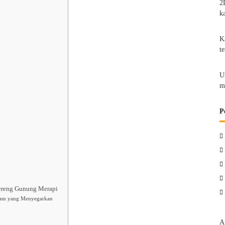
2
k
K
t
U
m
P
 Lereng Gunung Merapi
 Alam yang Menyegarkan
A