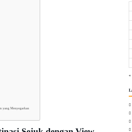
«
L
lam yang Menyegarkan
tinasi Sejuk dengan View