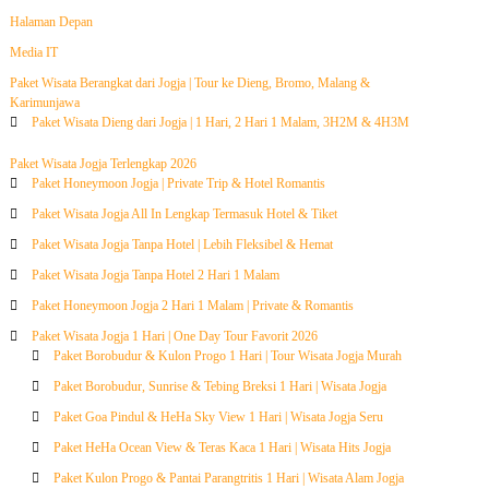
Halaman Depan
Media IT
Paket Wisata Berangkat dari Jogja | Tour ke Dieng, Bromo, Malang &
Karimunjawa
Paket Wisata Dieng dari Jogja | 1 Hari, 2 Hari 1 Malam, 3H2M & 4H3M
Paket Wisata Jogja Terlengkap 2026
Paket Honeymoon Jogja | Private Trip & Hotel Romantis
Paket Wisata Jogja All In Lengkap Termasuk Hotel & Tiket
Paket Wisata Jogja Tanpa Hotel | Lebih Fleksibel & Hemat
Paket Wisata Jogja Tanpa Hotel 2 Hari 1 Malam
Paket Honeymoon Jogja 2 Hari 1 Malam | Private & Romantis
Paket Wisata Jogja 1 Hari | One Day Tour Favorit 2026
Paket Borobudur & Kulon Progo 1 Hari | Tour Wisata Jogja Murah
Paket Borobudur, Sunrise & Tebing Breksi 1 Hari | Wisata Jogja
Paket Goa Pindul & HeHa Sky View 1 Hari | Wisata Jogja Seru
Paket HeHa Ocean View & Teras Kaca 1 Hari | Wisata Hits Jogja
Paket Kulon Progo & Pantai Parangtritis 1 Hari | Wisata Alam Jogja