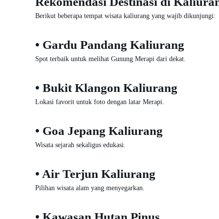
Rekomendasi Destinasi di Kaliura
Berikut beberapa tempat wisata kaliurang yang wajib dikunjungi:
• Gardu Pandang Kaliurang
Spot terbaik untuk melihat Gunung Merapi dari dekat.
• Bukit Klangon Kaliurang
Lokasi favorit untuk foto dengan latar Merapi.
• Goa Jepang Kaliurang
Wisata sejarah sekaligus edukasi.
• Air Terjun Kaliurang
Pilihan wisata alam yang menyegarkan.
• Kawasan Hutan Pinus