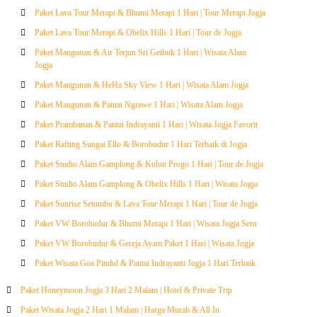
Paket Lava Tour Merapi & Bhumi Merapi 1 Hari | Tour Merapi Jogja
Paket Lava Tour Merapi & Obelix Hills 1 Hari | Tour de Jogja
Paket Mangunan & Air Terjun Sri Gethuk 1 Hari | Wisata Alam
Jogja
Paket Mangunan & HeHa Sky View 1 Hari | Wisata Alam Jogja
Paket Mangunan & Pantai Ngrawe 1 Hari | Wisata Alam Jogja
Paket Prambanan & Pantai Indrayanti 1 Hari | Wisata Jogja Favorit
Paket Rafting Sungai Ello & Borobudur 1 Hari Terbaik di Jogja
Paket Studio Alam Gamplong & Kulon Progo 1 Hari | Tour de Jogja
Paket Studio Alam Gamplong & Obelix Hills 1 Hari | Wisata Jogja
Paket Sunrise Setumbu & Lava Tour Merapi 1 Hari | Tour de Jogja
Paket VW Borobudur & Bhumi Merapi 1 Hari | Wisata Jogja Seru
Paket VW Borobudur & Gereja Ayam Paket 1 Hari | Wisata Jogja
Paket Wisata Goa Pindul & Pantai Indrayanti Jogja 1 Hari Terbaik
Paket Honeymoon Jogja 3 Hari 2 Malam | Hotel & Private Trip
Paket Wisata Jogja 2 Hari 1 Malam | Harga Murah & All In