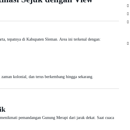
rta, tepatnya di Kabupaten Sleman. Area ini terkenal dengan:
k zaman kolonial, dan terus berkembang hingga sekarang.
ik
menikmati pemandangan Gunung Merapi dari jarak dekat. Saat cuaca