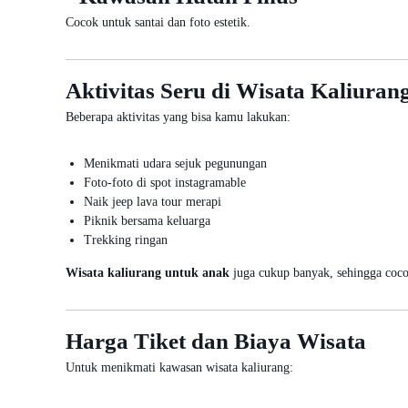
Cocok untuk santai dan foto estetik.
Aktivitas Seru di Wisata Kaliuran
Beberapa aktivitas yang bisa kamu lakukan:
Menikmati udara sejuk pegunungan
Foto-foto di spot instagramable
Naik jeep lava tour merapi
Piknik bersama keluarga
Trekking ringan
Wisata kaliurang untuk anak
juga cukup banyak, sehingga coco
Harga Tiket dan Biaya Wisata
Untuk menikmati kawasan wisata kaliurang: