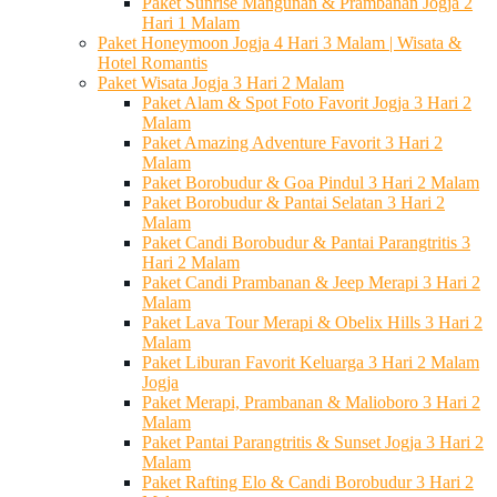
Paket Sunrise Mangunan & Prambanan Jogja 2
Hari 1 Malam
Paket Honeymoon Jogja 4 Hari 3 Malam | Wisata &
Hotel Romantis
Paket Wisata Jogja 3 Hari 2 Malam
Paket Alam & Spot Foto Favorit Jogja 3 Hari 2
Malam
Paket Amazing Adventure Favorit 3 Hari 2
Malam
Paket Borobudur & Goa Pindul 3 Hari 2 Malam
Paket Borobudur & Pantai Selatan 3 Hari 2
Malam
Paket Candi Borobudur & Pantai Parangtritis 3
Hari 2 Malam
Paket Candi Prambanan & Jeep Merapi 3 Hari 2
Malam
Paket Lava Tour Merapi & Obelix Hills 3 Hari 2
Malam
Paket Liburan Favorit Keluarga 3 Hari 2 Malam
Jogja
Paket Merapi, Prambanan & Malioboro 3 Hari 2
Malam
Paket Pantai Parangtritis & Sunset Jogja 3 Hari 2
Malam
Paket Rafting Elo & Candi Borobudur 3 Hari 2