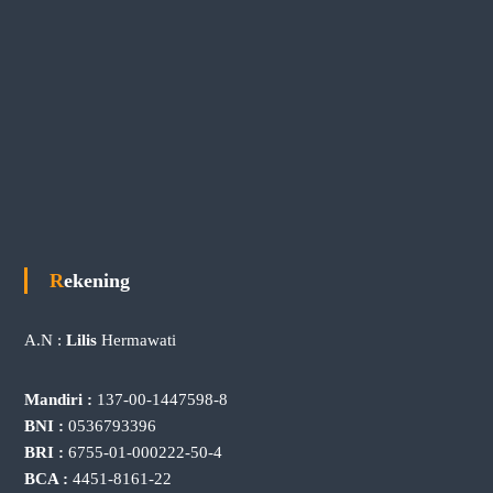
Rekening
A.N :
Lilis
Hermawati
Mandiri :
137-00-1447598-8
BNI :
0536793396
BRI :
6755-01-000222-50-4
BCA :
4451-8161-22