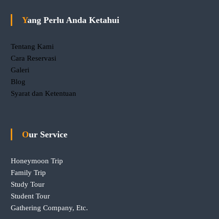
Yang Perlu Anda Ketahui
Tentang Kami
Cara Reservasi
Galeri
Blog
Syarat dan Ketentuan
Our Service
Honeymoon Trip
Family Trip
Study Tour
Student Tour
Gathering Company, Etc.