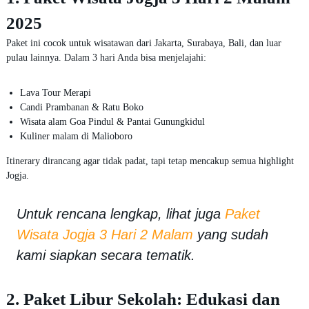
2025
Paket ini cocok untuk wisatawan dari Jakarta, Surabaya, Bali, dan luar
pulau lainnya. Dalam 3 hari Anda bisa menjelajahi:
Lava Tour Merapi
Candi Prambanan & Ratu Boko
Wisata alam Goa Pindul & Pantai Gunungkidul
Kuliner malam di Malioboro
Itinerary dirancang agar tidak padat, tapi tetap mencakup semua highlight
Jogja.
Untuk rencana lengkap, lihat juga
Paket
Wisata Jogja 3 Hari 2 Malam
yang sudah
kami siapkan secara tematik.
2. Paket Libur Sekolah: Edukasi dan