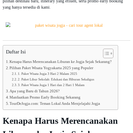
pilihan destinasi baru, itinerary yang efisien, serta promo early booking
5
yang hanya tersedia di kami.
Daftar Isi
Kenapa Harus Merencanakan Liburan ke Jogja Sejak Sekarang?
Pilihan Paket Wisata Yogyakarta 2025 yang Populer
1. Paket Wisata Jogja 3 Hari 2 Malam 2025
2. Paket Libur Sekolah: Edukasi dan Hiburan Sekaligus
3. Paket Wisata Jogja 1 Hari dan 2 Hari 1 Malam
Apa yang Baru di Tahun 2026?
Manfaatkan Promo Early Booking Sekarang
TourDeJogja.com: Teman Lokal Anda Menjelajahi Jogja
Kenapa Harus Merencanakan