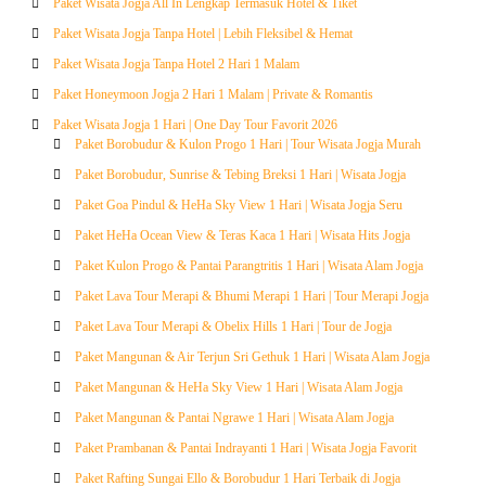
Paket Wisata Jogja All In Lengkap Termasuk Hotel & Tiket
Paket Wisata Jogja Tanpa Hotel | Lebih Fleksibel & Hemat
Paket Wisata Jogja Tanpa Hotel 2 Hari 1 Malam
Paket Honeymoon Jogja 2 Hari 1 Malam | Private & Romantis
Paket Wisata Jogja 1 Hari | One Day Tour Favorit 2026
Paket Borobudur & Kulon Progo 1 Hari | Tour Wisata Jogja Murah
Paket Borobudur, Sunrise & Tebing Breksi 1 Hari | Wisata Jogja
Paket Goa Pindul & HeHa Sky View 1 Hari | Wisata Jogja Seru
Paket HeHa Ocean View & Teras Kaca 1 Hari | Wisata Hits Jogja
Paket Kulon Progo & Pantai Parangtritis 1 Hari | Wisata Alam Jogja
Paket Lava Tour Merapi & Bhumi Merapi 1 Hari | Tour Merapi Jogja
Paket Lava Tour Merapi & Obelix Hills 1 Hari | Tour de Jogja
Paket Mangunan & Air Terjun Sri Gethuk 1 Hari | Wisata Alam Jogja
Paket Mangunan & HeHa Sky View 1 Hari | Wisata Alam Jogja
Paket Mangunan & Pantai Ngrawe 1 Hari | Wisata Alam Jogja
Paket Prambanan & Pantai Indrayanti 1 Hari | Wisata Jogja Favorit
Paket Rafting Sungai Ello & Borobudur 1 Hari Terbaik di Jogja