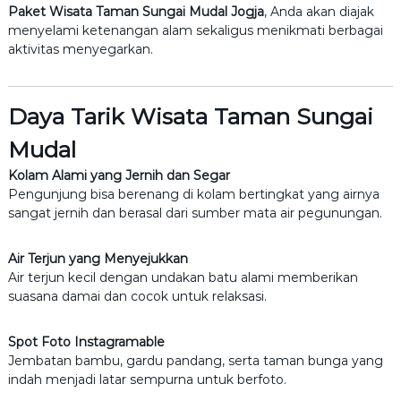
Paket Wisata Taman Sungai Mudal Jogja
, Anda akan diajak
menyelami ketenangan alam sekaligus menikmati berbagai
aktivitas menyegarkan.
Daya Tarik Wisata Taman Sungai
Mudal
Kolam Alami yang Jernih dan Segar
Pengunjung bisa berenang di kolam bertingkat yang airnya
sangat jernih dan berasal dari sumber mata air pegunungan.
Air Terjun yang Menyejukkan
Air terjun kecil dengan undakan batu alami memberikan
suasana damai dan cocok untuk relaksasi.
Spot Foto Instagramable
Jembatan bambu, gardu pandang, serta taman bunga yang
indah menjadi latar sempurna untuk berfoto.