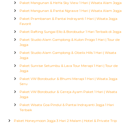
Paket Mangunan & HeHa Sky View 1 Hari | Wisata Alam Jogja
Paket Mangunan & Pantai Ngrawe 1 Hari | Wisata Alam Jogja
Paket Prambanan & Pantai Indrayanti 1 Hari | Wisata Jogja
Favorit
Paket Rafting Sungai Ello & Borobudur 1 Hari Terbaik di Jogja
Paket Studio Alam Gamplong & Kulon Progo 1 Hari | Tour de
Jogja
Paket Studio Alam Gamplong & Obelix Hills 1 Hari | Wisata
Jogja
Paket Sunrise Setumbu & Lava Tour Merapi 1 Hari | Tour de
Jogja
Paket VW Borobudur & Bhumi Merapi 1 Hari | Wisata Jogja
Seru
Paket VW Borobudur & Gereja Ayam Paket 1 Hari | Wisata
Jogja
Paket Wisata Goa Pindul & Pantai Indrayanti Jogja 1 Hari
Terbaik
Paket Honeymoon Jogja 3 Hari 2 Malam | Hotel & Private Trip