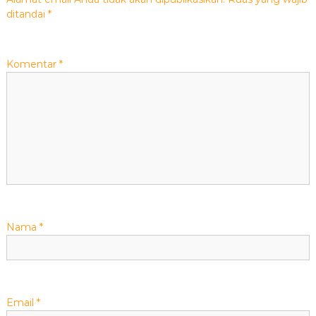
g
ditandai
*
a
s
Komentar
*
i
p
o
s
Nama
*
Email
*