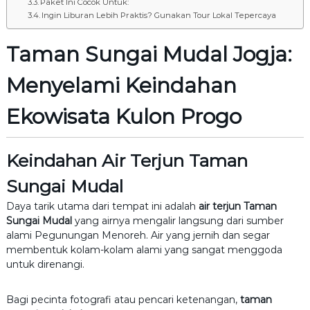
Paket Ini Cocok Untuk:
Ingin Liburan Lebih Praktis? Gunakan Tour Lokal Tepercaya
Taman Sungai Mudal Jogja:
Menyelami Keindahan
Ekowisata Kulon Progo
Keindahan Air Terjun Taman
Sungai Mudal
Daya tarik utama dari tempat ini adalah
air terjun Taman
Sungai Mudal
yang airnya mengalir langsung dari sumber
alami Pegunungan Menoreh. Air yang jernih dan segar
membentuk kolam-kolam alami yang sangat menggoda
untuk direnangi.
Bagi pecinta fotografi atau pencari ketenangan,
taman