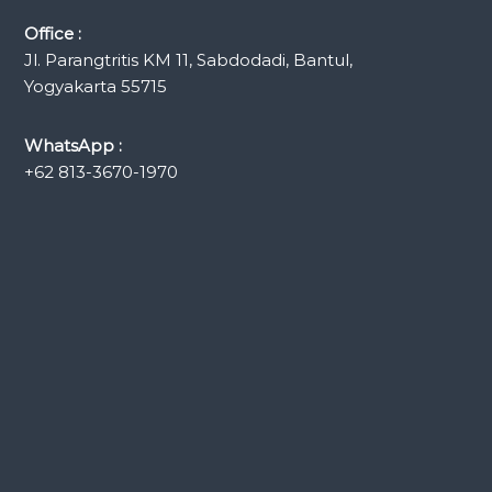
Office :
Jl. Parangtritis KM 11, Sabdodadi, Bantul,
Yogyakarta 55715
WhatsApp :
+62 813-3670-1970