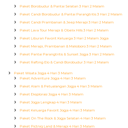
Paket Borobudur & Pantai Selatan 3 Hari 2 Malam
Paket Candi Borobudur & Pantai Parangtritis 3 Hari 2 Malam
Paket Candi Prambanan & Jeep Merapi 3 Hari 2 Malam
Paket Lava Tour Merapi & Obelix Hills 3 Hari 2 Malam
Paket Liburan Favorit Keluarga 3 Hari 2 Malam Jogja
Paket Merapi, Prambanan & Malioboro 3 Hari 2 Malam
Paket Pantai Parangtritis & Sunset Jogja 3 Hari 2 Malam
Paket Rafting Elo & Candi Borobudur 3 Hari 2 Malam
Paket Wisata Jogja 4 Hari 3 Malam
Paket Adventure Jogja 4 Hari 3 Malam
Paket Alam & Petualangan Jogja 4 Hari 3 Malam
Paket Eksplorasi Jogja 4 Hari 3 Malam
Paket Jogja Lengkap 4 Hari 3 Malam
Paket Keluarga Favorit Jogja 4 Hari 3 Malam
Paket On The Rock & Jogja Selatan 4 Hari 3 Malam
Paket Pictniq Land & Merapi 4 Hari 3 Malam