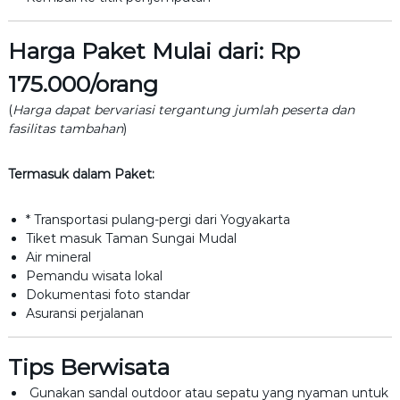
Harga Paket Mulai dari:
Rp
175.000/orang
(
Harga dapat bervariasi tergantung jumlah peserta dan
fasilitas tambahan
)
Termasuk dalam Paket:
* Transportasi pulang-pergi dari Yogyakarta
Tiket masuk Taman Sungai Mudal
Air mineral
Pemandu wisata lokal
Dokumentasi foto standar
Asuransi perjalanan
Tips Berwisata
Gunakan sandal outdoor atau sepatu yang nyaman untuk