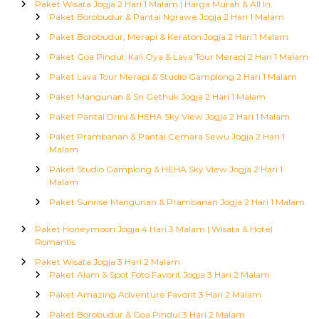
Paket Wisata Jogja 2 Hari 1 Malam | Harga Murah & All In
Paket Borobudur & Pantai Ngrawe Jogja 2 Hari 1 Malam
Paket Borobudur, Merapi & Keraton Jogja 2 Hari 1 Malam
Paket Goa Pindul, Kali Oya & Lava Tour Merapi 2 Hari 1 Malam
Paket Lava Tour Merapi & Studio Gamplong 2 Hari 1 Malam
Paket Mangunan & Sri Gethuk Jogja 2 Hari 1 Malam
Paket Pantai Drini & HEHA Sky View Jogja 2 Hari 1 Malam
Paket Prambanan & Pantai Cemara Sewu Jogja 2 Hari 1
Malam
Paket Studio Gamplong & HEHA Sky View Jogja 2 Hari 1
Malam
Paket Sunrise Mangunan & Prambanan Jogja 2 Hari 1 Malam
Paket Honeymoon Jogja 4 Hari 3 Malam | Wisata & Hotel
Romantis
Paket Wisata Jogja 3 Hari 2 Malam
Paket Alam & Spot Foto Favorit Jogja 3 Hari 2 Malam
Paket Amazing Adventure Favorit 3 Hari 2 Malam
Paket Borobudur & Goa Pindul 3 Hari 2 Malam