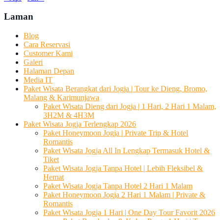
Laman
Blog
Cara Reservasi
Customer Kami
Galeri
Halaman Depan
Media IT
Paket Wisata Berangkat dari Jogja | Tour ke Dieng, Bromo,
Malang & Karimunjawa
Paket Wisata Dieng dari Jogja | 1 Hari, 2 Hari 1 Malam,
3H2M & 4H3M
Paket Wisata Jogja Terlengkap 2026
Paket Honeymoon Jogja | Private Trip & Hotel
Romantis
Paket Wisata Jogja All In Lengkap Termasuk Hotel &
Tiket
Paket Wisata Jogja Tanpa Hotel | Lebih Fleksibel &
Hemat
Paket Wisata Jogja Tanpa Hotel 2 Hari 1 Malam
Paket Honeymoon Jogja 2 Hari 1 Malam | Private &
Romantis
Paket Wisata Jogja 1 Hari | One Day Tour Favorit 2026