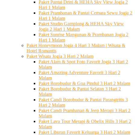
Paket Pantai Drini & HEHA Sky View Jogja 2
Hari 1 Malam
Paket Prambanan & Pantai Cemara Sewu Jogja 2
Hari 1 Malam
Paket Studio Gamplong & HEHA Sky View
Jogja 2 Hari 1 Malam
Paket Sunrise Mangunan & Prambanan Jogja 2
Hari 1 Malam
Paket Honeymoon Jogja 4 Hari 3 Malam | Wisata &
Hotel Romantis
Paket Wisata Jogja 3 Hari 2 Malam
Paket Alam & Spot Foto Favorit Jogja 3 Hari 2
Malam
Paket Amazing Adventure Favorit 3 Hari 2
Malam
Paket Borobudur & Goa Pindul 3 Hari 2 Malam
Paket Borobudur & Pantai Selatan 3 Hari 2
Malam
Paket Candi Borobudur & Pantai Parangtritis 3
Hari 2 Malam
Paket Candi Prambanan & Jeep Merapi 3 Hari 2
Malam
Paket Lava Tour Merapi & Obelix Hills 3 Hari 2
Malam
Paket Liburan Favorit Keluarga 3 Hari 2 Malam