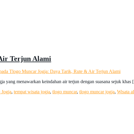
Air Terjun Alami
ada Tlogo Muncar Jogja: Daya Tarik, Rute & Air Terjun Alami
ogja yang menawarkan keindahan air terjun dengan suasana sejuk khas
 Jogja
,
tempat wisata jogja
,
tlogo muncar
,
tlogo muncar jogja
,
Wisata a