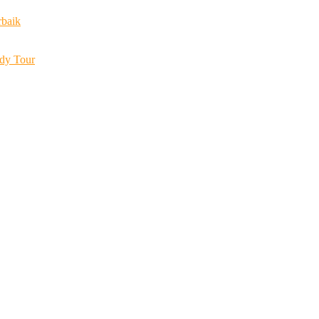
rbaik
udy Tour