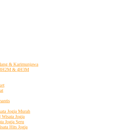
Malang & Karimunjawa
am, 3H2M & 4H3M
ket
at
antis
sata Jogja Murah
| Wisata Jogja
ta Jogja Seru
ata Hits Jogja