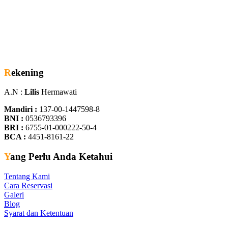
Rekening
A.N :
Lilis
Hermawati
Mandiri :
137-00-1447598-8
BNI :
0536793396
BRI :
6755-01-000222-50-4
BCA :
4451-8161-22
Yang Perlu Anda Ketahui
Tentang Kami
Cara Reservasi
Galeri
Blog
Syarat dan Ketentuan