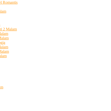
el Romantis
alam
m
ari 2 Malam
Malam
 Malam
ogja
Malam
 Malam
alam
am