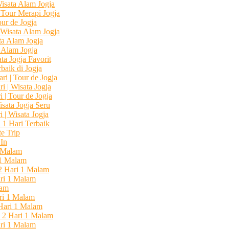
Wisata Alam Jogja
 Tour Merapi Jogja
our de Jogja
 Wisata Alam Jogja
a Alam Jogja
 Alam Jogja
ta Jogja Favorit
baik di Jogja
i | Tour de Jogja
 | Wisata Jogja
 | Tour de Jogja
sata Jogja Seru
| Wisata Jogja
 1 Hari Terbaik
e Trip
 In
1 Malam
 1 Malam
2 Hari 1 Malam
ri 1 Malam
lam
ri 1 Malam
Hari 1 Malam
 2 Hari 1 Malam
ri 1 Malam