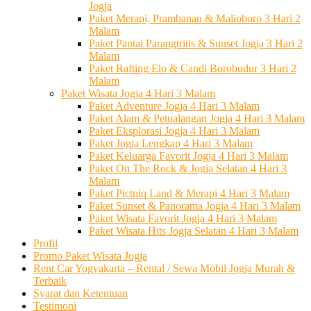
Jogja
Paket Merapi, Prambanan & Malioboro 3 Hari 2
Malam
Paket Pantai Parangtritis & Sunset Jogja 3 Hari 2
Malam
Paket Rafting Elo & Candi Borobudur 3 Hari 2
Malam
Paket Wisata Jogja 4 Hari 3 Malam
Paket Adventure Jogja 4 Hari 3 Malam
Paket Alam & Petualangan Jogja 4 Hari 3 Malam
Paket Eksplorasi Jogja 4 Hari 3 Malam
Paket Jogja Lengkap 4 Hari 3 Malam
Paket Keluarga Favorit Jogja 4 Hari 3 Malam
Paket On The Rock & Jogja Selatan 4 Hari 3
Malam
Paket Pictniq Land & Merapi 4 Hari 3 Malam
Paket Sunset & Panorama Jogja 4 Hari 3 Malam
Paket Wisata Favorit Jogja 4 Hari 3 Malam
Paket Wisata Hits Jogja Selatan 4 Hari 3 Malam
Profil
Promo Paket Wisata Jogja
Rent Car Yogyakarta – Rental / Sewa Mobil Jogja Murah &
Terbaik
Syarat dan Ketentuan
Testimoni