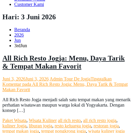
Customer Kami
Hari:
3 Juni 2026
Beranda
2026
Jun
3rdJun
All Rich Resto Jogja: Menu, Daya Tarik
& Tempat Makan Favorit
Juni 3, 2026
Juni 3, 2026
Admin Tour De Jogja
Tinggalkan
Komentar
pada All Rich Resto Jogja: Menu, Daya Tarik & Tempat
Makan Favorit
All Rich Resto Jogja menjadi salah satu tempat makan yang menarik
perhatian wisatawan maupun warga lokal di Yogyakarta. Dengan
konsep […]
Paket Wisata
,
Wisata Kuliner
all rich resto
,
all rich resto jogja
,
kuliner Jogja
,
liburan jogja
,
resto keluarga jogja
,
restoran jogja
,
tempat makan jogja
,
tempat nongkrong jogja
,
wisata kuliner jogja