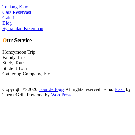
Tentang Kami
Cara Reservasi
Galeri
Blog
Syarat dan Ketentuan
Our Service
Honeymoon Trip
Family Trip
Study Tour
Student Tour
Gathering Company, Etc.
Copyright © 2026
Tour de Jogja
All rights reserved.Tema:
Flash
by
ThemeGrill. Powered by
WordPress