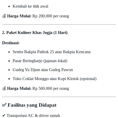
Kembali ke titik awal
💰
Harga Mulai:
Rp 200.000 per orang
2. Paket Kuliner Khas Jogja (1 Hari)
Destinasi:
Sentra Bakpia Pathok 25 atau Bakpia Kencana
Pasar Beringharjo (jajanan lokal)
Gudeg Yu Djum atau Gudeg Pawon
Toko Coklat Monggo atau Kopi Klotok (opsional)
💰
Harga Mulai:
Rp 500.000 per orang
✅
Fasilitas yang Didapat
✔ Transportasi AC & driver ramah