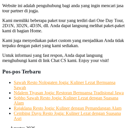
Website ini adalah penguhubung bagi anda yang ingin mencari jasa
tour partner di jogja.
Kami memiliki beberapa paket tour yang terdiri dari One Day Tour,
2D1N, 3D2N, 4D3N, dll. Anda dapat langsung melihat paket-paket
kami di bagian Home.
Kami juga menyediakan paket custom yang menjadikan Anda tidak
terpaku dengan paket yang kami sediakan.
Untuk informasi yang fast respon, Anda dapat langsung
menghubungi kami di link Chat CS kami. Enjoy your visit!
Pos-pos Terbaru
Sawah Resto Nologaten Jogja: Kuliner Lezat Bernuansa
Sawah
Ndalem Tiyasan Jogja: Restoran Bernuansa Tradisional Jawa
Sobho Sawah Resto Jogja: Kuliner Lezat dengan Suasana
Alam
Rajaklana Resto Jogja: Kuliner dengan Pemandangan Alam
Cembing Dayu Resto Jogja: Kuliner Lezat dengan Suasana
Asri