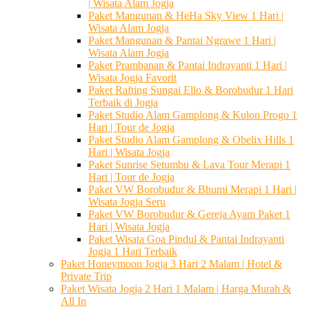
| Wisata Alam Jogja
Paket Mangunan & HeHa Sky View 1 Hari |
Wisata Alam Jogja
Paket Mangunan & Pantai Ngrawe 1 Hari |
Wisata Alam Jogja
Paket Prambanan & Pantai Indrayanti 1 Hari |
Wisata Jogja Favorit
Paket Rafting Sungai Ello & Borobudur 1 Hari
Terbaik di Jogja
Paket Studio Alam Gamplong & Kulon Progo 1
Hari | Tour de Jogja
Paket Studio Alam Gamplong & Obelix Hills 1
Hari | Wisata Jogja
Paket Sunrise Setumbu & Lava Tour Merapi 1
Hari | Tour de Jogja
Paket VW Borobudur & Bhumi Merapi 1 Hari |
Wisata Jogja Seru
Paket VW Borobudur & Gereja Ayam Paket 1
Hari | Wisata Jogja
Paket Wisata Goa Pindul & Pantai Indrayanti
Jogja 1 Hari Terbaik
Paket Honeymoon Jogja 3 Hari 2 Malam | Hotel &
Private Trip
Paket Wisata Jogja 2 Hari 1 Malam | Harga Murah &
All In