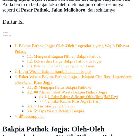
Anda temui di berbagai toko oleh-oleh maupun outlet resminya
seperti di
Pasar Pathok
,
Jalan Malioboro
, dan sekitarnya.
Daftar Isi
Bakpia Pathok Jogja: Oleh-Oleh Legendaris yang Wajib Dibawa
Pulang
Mengenal Ragam Pilihan Bakpia Pathok
Lokasi dan Harga Bakpia Pathok di Jogja
Bakpia: Oleh-Oleh yang Tahan Lama
Ingin Wisata Bakpia Sambil Jelajah Jogja?
Paket Wisata Bakpia Pathok Jogja – Jelajahi Cita Rasa Legendaris
Oleh-Oleh Khas Jogja
🧁 Mengapa Harus Bakpia Pathok?
🚌 Pilihan Paket Wisata Bakpia Pathok Jogja
1. Paket Bakpia & Belanja Oleh-Oleh (Half Day)
2. Paket Kuliner Khas Jogja (1 Hari)
✅ Fasilitas yang Didapat
💡 Tips Wisata Belanja Bakpia
🎁 Kesimpulan
Bakpia Pathok Jogja: Oleh-Oleh