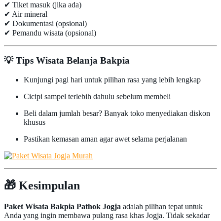
✔ Tiket masuk (jika ada)
✔ Air mineral
✔ Dokumentasi (opsional)
✔ Pemandu wisata (opsional)
💡
Tips Wisata Belanja Bakpia
Kunjungi pagi hari untuk pilihan rasa yang lebih lengkap
Cicipi sampel terlebih dahulu sebelum membeli
Beli dalam jumlah besar? Banyak toko menyediakan diskon
khusus
Pastikan kemasan aman agar awet selama perjalanan
🎁
Kesimpulan
Paket Wisata Bakpia Pathok Jogja
adalah pilihan tepat untuk
Anda yang ingin membawa pulang rasa khas Jogja. Tidak sekadar