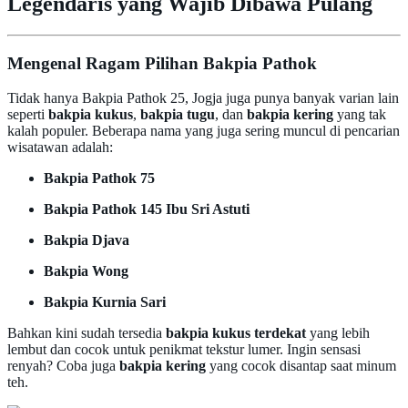
Legendaris yang Wajib Dibawa Pulang
Mengenal Ragam Pilihan Bakpia Pathok
Tidak hanya Bakpia Pathok 25, Jogja juga punya banyak varian lain
seperti
bakpia kukus
,
bakpia tugu
, dan
bakpia kering
yang tak
kalah populer. Beberapa nama yang juga sering muncul di pencarian
wisatawan adalah:
Bakpia Pathok 75
Bakpia Pathok 145 Ibu Sri Astuti
Bakpia Djava
Bakpia Wong
Bakpia Kurnia Sari
Bahkan kini sudah tersedia
bakpia kukus terdekat
yang lebih
lembut dan cocok untuk penikmat tekstur lumer. Ingin sensasi
renyah? Coba juga
bakpia kering
yang cocok disantap saat minum
teh.