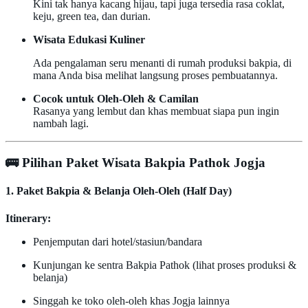
Kini tak hanya kacang hijau, tapi juga tersedia rasa coklat,
keju, green tea, dan durian.
Wisata Edukasi Kuliner
Ada pengalaman seru menanti di rumah produksi bakpia, di
mana Anda bisa melihat langsung proses pembuatannya.
Cocok untuk Oleh-Oleh & Camilan
Rasanya yang lembut dan khas membuat siapa pun ingin
nambah lagi.
🚌
Pilihan Paket Wisata Bakpia Pathok Jogja
1. Paket Bakpia & Belanja Oleh-Oleh (Half Day)
Itinerary:
Penjemputan dari hotel/stasiun/bandara
Kunjungan ke sentra Bakpia Pathok (lihat proses produksi &
belanja)
Singgah ke toko oleh-oleh khas Jogja lainnya