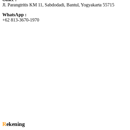
Jl. Parangtritis KM 11, Sabdodadi, Bantul, Yogyakarta 55715
WhatsApp :
+62 813-3670-1970
Rekening