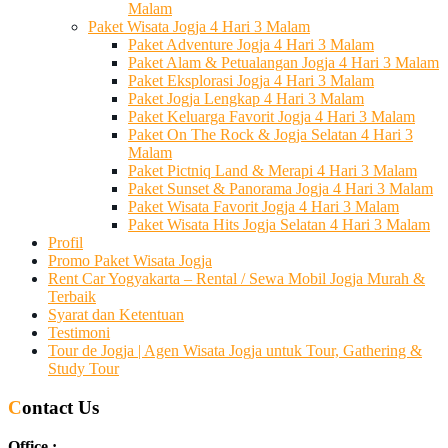
Malam
Paket Wisata Jogja 4 Hari 3 Malam
Paket Adventure Jogja 4 Hari 3 Malam
Paket Alam & Petualangan Jogja 4 Hari 3 Malam
Paket Eksplorasi Jogja 4 Hari 3 Malam
Paket Jogja Lengkap 4 Hari 3 Malam
Paket Keluarga Favorit Jogja 4 Hari 3 Malam
Paket On The Rock & Jogja Selatan 4 Hari 3
Malam
Paket Pictniq Land & Merapi 4 Hari 3 Malam
Paket Sunset & Panorama Jogja 4 Hari 3 Malam
Paket Wisata Favorit Jogja 4 Hari 3 Malam
Paket Wisata Hits Jogja Selatan 4 Hari 3 Malam
Profil
Promo Paket Wisata Jogja
Rent Car Yogyakarta – Rental / Sewa Mobil Jogja Murah &
Terbaik
Syarat dan Ketentuan
Testimoni
Tour de Jogja | Agen Wisata Jogja untuk Tour, Gathering &
Study Tour
Contact Us
Office :