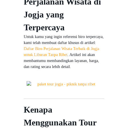
Perjalanan Wisata di
Jogja yang
Terpercaya
Untuk kamu yang ingin referensi biro terpercaya,
kami telah membuat daftar khusus di artikel:
Daftar Biro Perjalanan Wisata Terbaik di Jogja
untuk Liburan Tanpa Ribet
. Artikel ini akan
membantumu membandingkan layanan, harga,
dan rating secara lebih detail.
Kenapa
Menggunakan Tour