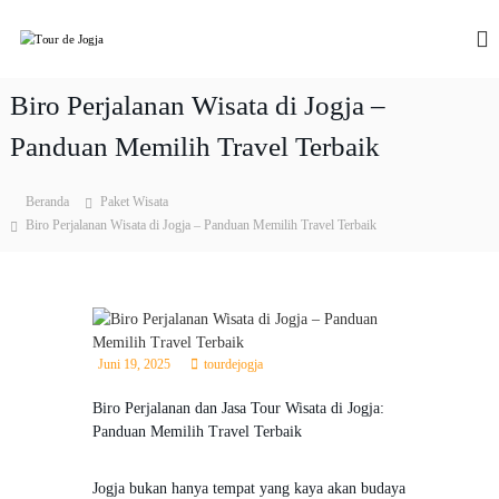
L
o
T
P
a
n
o
k
c
u
e
Biro Perjalanan Wisata di Jogja –
a
r
t
t
T
Panduan Memilih Travel Terbaik
d
k
o
e
e
u
J
r
k
Beranda
Paket Wisata
&
o
o
Biro Perjalanan Wisata di Jogja – Panduan Memilih Travel Terbaik
W
n
g
i
t
j
s
e
a
a
n
t
a
J
Juni 19, 2025
tourdejogja
o
g
Biro Perjalanan dan Jasa Tour Wisata di Jogja:
j
Panduan Memilih Travel Terbaik
a
2
0
Jogja bukan hanya tempat yang kaya akan budaya
2