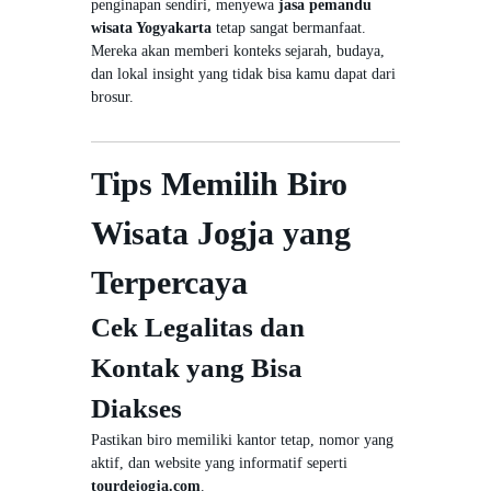
penginapan sendiri, menyewa
jasa pemandu
wisata Yogyakarta
tetap sangat bermanfaat.
Mereka akan memberi konteks sejarah, budaya,
dan lokal insight yang tidak bisa kamu dapat dari
brosur.
Tips Memilih Biro
Wisata Jogja yang
Terpercaya
Cek Legalitas dan
Kontak yang Bisa
Diakses
Pastikan biro memiliki kantor tetap, nomor yang
aktif, dan website yang informatif seperti
tourdejogja.com
.