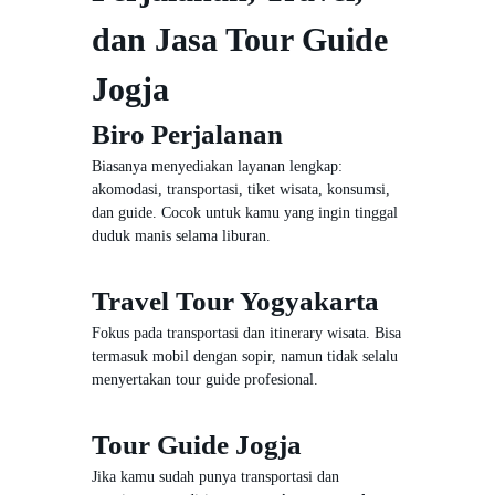
dan Jasa Tour Guide
Jogja
Biro Perjalanan
Biasanya menyediakan layanan lengkap:
akomodasi, transportasi, tiket wisata, konsumsi,
dan guide. Cocok untuk kamu yang ingin tinggal
duduk manis selama liburan.
Travel Tour Yogyakarta
Fokus pada transportasi dan itinerary wisata. Bisa
termasuk mobil dengan sopir, namun tidak selalu
menyertakan tour guide profesional.
Tour Guide Jogja
Jika kamu sudah punya transportasi dan