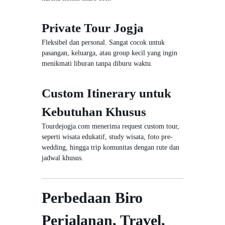
Private Tour Jogja
Fleksibel dan personal. Sangat cocok untuk
pasangan, keluarga, atau group kecil yang ingin
menikmati liburan tanpa diburu waktu.
Custom Itinerary untuk
Kebutuhan Khusus
Tourdejogja.com menerima request custom tour,
seperti wisata edukatif, study wisata, foto pre-
wedding, hingga trip komunitas dengan rute dan
jadwal khusus.
Perbedaan Biro
Perjalanan, Travel,