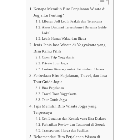
Kenapa Memilih Biro Perjalanan Wisata di
Jogja Itu Penting?
Liburan Jadi Lebih Praktis dan Terencana
Akses Destinasi Tersembunyi Bersama Guide
Lokal
Lebih Hemat Waktu dan Biaya
Jenis-Jenis Jasa Wisata di Yogyakarta yang
Bisa Kamu Pilih
Open Trip Yogyakarta
Private Tour Jogja
Custom Itinerary untuk Kebutuhan Khusus
Perbedaan Biro Perjalanan, Travel, dan Jasa
Tour Guide Jogja
Biro Perjalanan
Travel Tour Yogyakarta
Tour Guide Jogja
Tips Memilih Biro Wisata Jogja yang
Terpercaya
Cek Legalitas dan Kontak yang Bisa Diakses
Perhatikan Review dan Testimoni di Google
Transparansi Harga dan Fasilitas
Rekomendasi Biro Perjalanan Wisata di