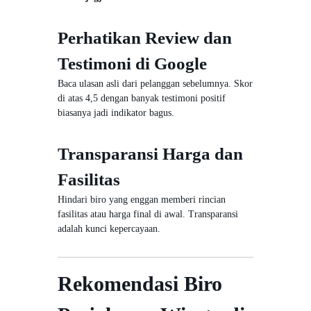
Perhatikan Review dan
Testimoni di Google
Baca ulasan asli dari pelanggan sebelumnya. Skor
di atas 4,5 dengan banyak testimoni positif
biasanya jadi indikator bagus.
Transparansi Harga dan
Fasilitas
Hindari biro yang enggan memberi rincian
fasilitas atau harga final di awal. Transparansi
adalah kunci kepercayaan.
Rekomendasi Biro