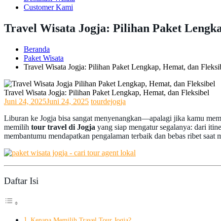
Customer Kami
Travel Wisata Jogja: Pilihan Paket Lengk
Beranda
Paket Wisata
Travel Wisata Jogja: Pilihan Paket Lengkap, Hemat, dan Fleksi
Travel Wisata Jogja: Pilihan Paket Lengkap, Hemat, dan Fleksibel
Juni 24, 2025
Juni 24, 2025
tourdejogja
Liburan ke Jogja bisa sangat menyenangkan—apalagi jika kamu mem
memilih
tour travel di Jogja
yang siap mengatur segalanya: dari itine
membantumu mendapatkan pengalaman terbaik dan bebas ribet saat m
Daftar Isi
Kenapa Memilih Travel Tour Jogja?