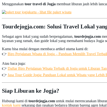
Menggunakan
tour travel di Jogja
membuat liburan jauh lebih lanca
Tourdejogja.com: Solusi Travel Lokal yang
Sebagai agen lokal yang sudah berpengalaman,
tourdejogja.com
mem
layanan yang ramah, dan guide lokal yang memahami budaya Jogja s
Kamu bisa mulai dengan membaca artikel utama kami di:
👉
Biro Perjalanan Wisata di Jogja – Panduan Memilih Travel Terbai
Atau baca juga:
👉
Daftar Biro Perjalanan Wisata Terbaik di Jogja untuk Liburan Tan
👉
Jasa Tour Guide Jogja: Panduan Lokal untuk Wisata yang Lebih
Siap Liburan ke Jogja?
Hubungi kami di
tourdejogja.com
untuk mulai merencanakan liburan
kontak kami
sekarang dan rasakan bedanya liburan bareng agen lokal