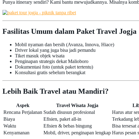
Punya itinerary sendiri? Kami bantu mewujudkannya. Misalnya kombin
Fasilitas Umum dalam Paket Travel Jogja
Mobil nyaman dan bersih (Avanza, Innova, Hiace)
Driver lokal yang juga bisa jadi pemandu
Tiket masuk objek wisata
Penginapan strategis dekat Malioboro
Dokumentasi foto (untuk paket tertentu)
Konsultasi gratis sebelum berangkat
Lebih Baik Travel atau Mandiri?
Aspek
Travel Wisata Jogja
Li
Rencana Perjalanan
Sudah disusun profesional
Harus atur sen
Biaya
Efisien, paket all-in
Terkadang leb
Waktu
Efisien & bebas bingung
Bisa tersesat
Kenyamanan
Mobil, driver, penginapan lengkap
Harus pesan s