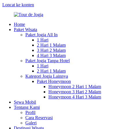
Loncat ke konten
Home
Tour
Paket
Paket Wisata
de
Tour
Paket Jogja All In
Jogja
&
1 Hari
Wisata
2 Hari 1 Malam
Jogja
3 Hari 2 Malam
2025
4 Hari 3 Malam
Paket Jogja Tanpa Hotel
1 Hari
2 Hari 1 Malam
Kategori Jogja Lainnya
Paket Honeymoon
Honeymoon 2 Hari 1 Malam
Honeymoon 3 Hari 2 Malam
Honeymoon 4 Hari 3 Malam
Sewa Mobil
Tentang Kami
Profil
Cara Reservasi
Galeri
Destinasi Wisata