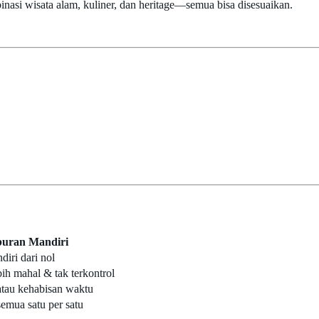
asi wisata alam, kuliner, dan heritage—semua bisa disesuaikan.
buran Mandiri
diri dari nol
ih mahal & tak terkontrol
 atau kehabisan waktu
emua satu per satu