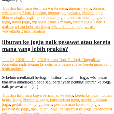
Tips dan Informasi
destinasi wisata jogja
,
itinerary jogja
,
itinerary
wisata jogja 2 hari 1 malam
,
itinerary yogyakarta
,
liburan jogja
,
liburan singkat jogja
,
paket wisata jogja
,
panduan wisata jogja
,
tour
jogja
,
travel jogja
,
trip jogja 2 hari 1 malam
,
wisata jogja 2 hari 1
malam
,
wisata keluarga Jogja
,
wisata kuliner jogja
,
wisata
yogyakarta 2 hari 1 malam
liburan ke jogja naik pesawat atau kereta
mana yang lebih praktis?
Juni 10, 2026
Juni 10, 2026
Admin Tour De Jogja
Tinggalkan
Komentar
pada liburan ke jogja naik pesawat atau kereta mana yang
lebih praktis?
Sebelum menikmati berbagai destinasi wisata di Jogja, wisatawan
biasanya dihadapkan pada satu pertanyaan penting: liburan ke Jogja
naik pesawat atau […]
Tips dan Informasi
biaya perjalanan ke jogja
,
kereta ke jogja
,
liburan
hemat Jogja
,
liburan ke jogja
,
paket wisata jogja
,
panduan liburan
jogja
,
perjalanan ke yogyakarta
,
pesawat atau kereta ke jogja
,
pesawat ke jogja
,
tips liburan jogja
,
transportasi ke jogja
,
transportasi
wisata
,
travel jogja
,
wisata jogja
,
wisata yogyakarta