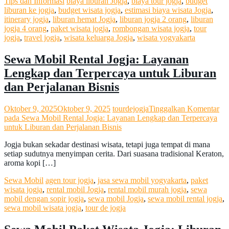
Tips dan Informasi
biaya liburan Jogja
,
biaya tour jogja
,
budget
liburan ke jogja
,
budget wisata jogja
,
estimasi biaya wisata Jogja
,
itinerary jogja
,
liburan hemat Jogja
,
liburan jogja 2 orang
,
liburan
jogja 4 orang
,
paket wisata jogja
,
rombongan wisata jogja
,
tour
jogja
,
travel jogja
,
wisata keluarga Jogja
,
wisata yogyakarta
Sewa Mobil Rental Jogja: Layanan
Lengkap dan Terpercaya untuk Liburan
dan Perjalanan Bisnis
Oktober 9, 2025
Oktober 9, 2025
tourdejogja
Tinggalkan Komentar
pada Sewa Mobil Rental Jogja: Layanan Lengkap dan Terpercaya
untuk Liburan dan Perjalanan Bisnis
Jogja bukan sekadar destinasi wisata, tetapi juga tempat di mana
setiap sudutnya menyimpan cerita. Dari suasana tradisional Keraton,
aroma kopi […]
Sewa Mobil
agen tour jogja
,
jasa sewa mobil yogyakarta
,
paket
wisata jogja
,
rental mobil Jogja
,
rental mobil murah jogja
,
sewa
mobil dengan sopir jogja
,
sewa mobil Jogja
,
sewa mobil rental jogja
,
sewa mobil wisata jogja
,
tour de jogja