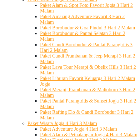
Paket Alam & Spot Foto Favorit Jogja 3 Hari 2
Malam
Paket Amazing Adventure Favorit 3 Hari 2
Malam
Paket Borobudur & Goa Pindul 3 Hari 2 Malam
Paket Borobudur & Pantai Selatan 3 Hari 2
Malam
Paket Candi Borobudur & Pantai Parangtritis 3
Hari 2 Malam
Paket Candi Prambanan & Jeep Merapi 3 Hari 2
Malam
Paket Lava Tour Merapi & Obelix Hills 3 Hari 2
Malam
Paket Liburan Favorit Keluarga 3 Hari 2 Malam
Jogja
Paket Merapi, Prambanan & Malioboro 3 Hari 2
Malam
Paket Pantai Parangtritis & Sunset Jogja 3 Hari 2
Malam
Paket Rafting Elo & Candi Borobudur 3 Hari 2
Malam
Paket Wisata Jogja 4 Hari 3 Malam
Paket Adventure Jogja 4 Hari 3 Malam
Paket Alam & Petualangan Jogja 4 Hari 3 Malam