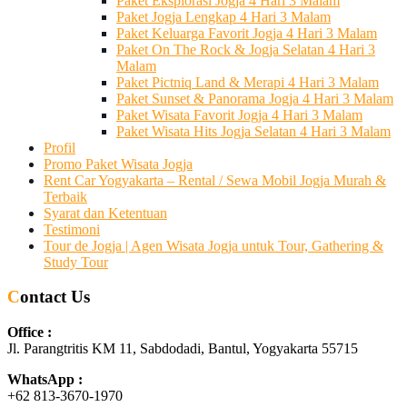
Paket Eksplorasi Jogja 4 Hari 3 Malam
Paket Jogja Lengkap 4 Hari 3 Malam
Paket Keluarga Favorit Jogja 4 Hari 3 Malam
Paket On The Rock & Jogja Selatan 4 Hari 3
Malam
Paket Pictniq Land & Merapi 4 Hari 3 Malam
Paket Sunset & Panorama Jogja 4 Hari 3 Malam
Paket Wisata Favorit Jogja 4 Hari 3 Malam
Paket Wisata Hits Jogja Selatan 4 Hari 3 Malam
Profil
Promo Paket Wisata Jogja
Rent Car Yogyakarta – Rental / Sewa Mobil Jogja Murah &
Terbaik
Syarat dan Ketentuan
Testimoni
Tour de Jogja | Agen Wisata Jogja untuk Tour, Gathering &
Study Tour
Contact Us
Office :
Jl. Parangtritis KM 11, Sabdodadi, Bantul, Yogyakarta 55715
WhatsApp :
+62 813-3670-1970