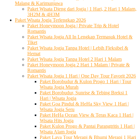
Malang & Karimunjawa
Paket Wisata Dieng dari Jogja | 1 Hari, 2 Hari 1 Malam,
3H2M & 4H3M
Paket Wisata Jogja Terlengkap 2026
Paket Honeymoon Jogja | Private Trip & Hotel
Romantis
Paket Wisata Jogja All In Lengkap Termasuk Hotel &
Tiket
Paket Wisata Jogja Tanpa Hotel | Lebih Fleksibel &
Hemat
Paket Wisata Jogja Tanpa Hotel 2 Hari 1 Malam
Paket Honeymoon Jogja 2 Hari 1 Malam | Private &
Romantis
Paket Wisata Jogja 1 Hari | One Day Tour Favorit 2026
Paket Borobudur & Kulon Progo 1 Hari | Tour
Wisata Jogja Murah
Paket Borobudur, Sunrise & Tebing Breksi 1
Hari | Wisata Jogja
Paket Goa Pindul & HeHa Sky View 1 Hari |
Wisata Jogja Seru
Paket HeHa Ocean View & Teras Kaca 1 Hari |
Wisata Hits Jogja
Paket Kulon Progo & Pantai Parangtritis 1 Hari |
Wisata Alam Jogja
Paket Lava Tour Merapi & Bhumi Merapi 1 Hari