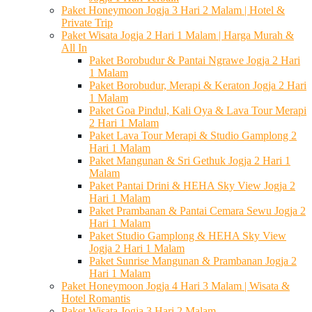
Paket Honeymoon Jogja 3 Hari 2 Malam | Hotel &
Private Trip
Paket Wisata Jogja 2 Hari 1 Malam | Harga Murah &
All In
Paket Borobudur & Pantai Ngrawe Jogja 2 Hari
1 Malam
Paket Borobudur, Merapi & Keraton Jogja 2 Hari
1 Malam
Paket Goa Pindul, Kali Oya & Lava Tour Merapi
2 Hari 1 Malam
Paket Lava Tour Merapi & Studio Gamplong 2
Hari 1 Malam
Paket Mangunan & Sri Gethuk Jogja 2 Hari 1
Malam
Paket Pantai Drini & HEHA Sky View Jogja 2
Hari 1 Malam
Paket Prambanan & Pantai Cemara Sewu Jogja 2
Hari 1 Malam
Paket Studio Gamplong & HEHA Sky View
Jogja 2 Hari 1 Malam
Paket Sunrise Mangunan & Prambanan Jogja 2
Hari 1 Malam
Paket Honeymoon Jogja 4 Hari 3 Malam | Wisata &
Hotel Romantis
Paket Wisata Jogja 3 Hari 2 Malam