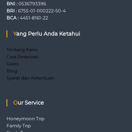
BNI :
0536793396
BRI :
6755-01-000222-50-4
BCA :
4451-8161-22
Yang Perlu Anda Ketahui
Tentang Kami
Cara Reservasi
Galeri
Blog
Syarat dan Ketentuan
Our Service
Honeymoon Trip
Family Trip