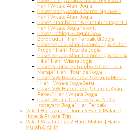
Paket Mangunan & HeHa Sky View 1
Hari | Wisata Alam Jogja
Paket Mangunan & Pantai Ngrawe 1
Hari | Wisata Alam Jogja
Paket Prambanan & Pantai Indrayanti 1
Hari | Wisata Jogja Favorit
Paket Rafting Sungai Ello &
Borobudur 1 Hari Terbaik di Jogja
Paket Studio Alam Gamplong & Kulon
Progo 1 Hari | Tour de Jogja
Paket Studio Alam Gamplong & Obelix
Hills 1 Hari | Wisata Jogja
Paket Sunrise Setumbu & Lava Tour
Merapi 1 Hari | Tour de Jogja
Paket VW Borobudur & Bhumi Merapi
1 Hari | Wisata Jogja Seru
Paket VW Borobudur & Gereja Ayam
Paket 1 Hari | Wisata Jogja
Paket Wisata Goa Pindul & Pantai
Indrayanti Jogja 1 Hari Terbaik
Paket Honeymoon Jogja 3 Hari 2 Malam |
Hotel & Private Trip
Paket Wisata Jogja 2 Hari 1 Malam | Harga
Murah & All In