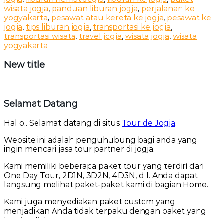
wisata jogja
,
panduan liburan jogja
,
perjalanan ke
yogyakarta
,
pesawat atau kereta ke jogja
,
pesawat ke
jogja
,
tips liburan jogja
,
transportasi ke jogja
,
transportasi wisata
,
travel jogja
,
wisata jogja
,
wisata
yogyakarta
New title
Selamat Datang
Hallo.. Selamat datang di situs
Tour de Jogja
.
Website ini adalah penguhubung bagi anda yang
ingin mencari jasa tour partner di jogja.
Kami memiliki beberapa paket tour yang terdiri dari
One Day Tour, 2D1N, 3D2N, 4D3N, dll. Anda dapat
langsung melihat paket-paket kami di bagian Home.
Kami juga menyediakan paket custom yang
menjadikan Anda tidak terpaku dengan paket yang