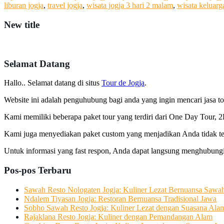
liburan jogja
,
travel jogja
,
wisata jogja 3 hari 2 malam
,
wisata keluarg
New title
Selamat Datang
Hallo.. Selamat datang di situs
Tour de Jogja
.
Website ini adalah penguhubung bagi anda yang ingin mencari jasa tou
Kami memiliki beberapa paket tour yang terdiri dari One Day Tour,
Kami juga menyediakan paket custom yang menjadikan Anda tidak te
Untuk informasi yang fast respon, Anda dapat langsung menghubungi 
Pos-pos Terbaru
Sawah Resto Nologaten Jogja: Kuliner Lezat Bernuansa Sawa
Ndalem Tiyasan Jogja: Restoran Bernuansa Tradisional Jawa
Sobho Sawah Resto Jogja: Kuliner Lezat dengan Suasana Ala
Rajaklana Resto Jogja: Kuliner dengan Pemandangan Alam