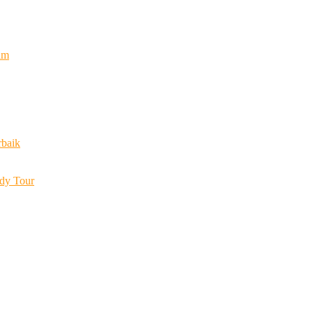
am
rbaik
udy Tour