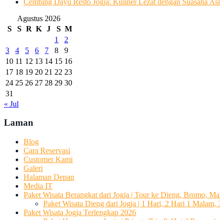
Cembing Dayu Resto Jogja: Kuliner Lezat dengan Suasana Asr
Agustus 2026
S
S
R
K
J
S
M
1
2
3
4
5
6
7
8
9
10
11
12
13
14
15
16
17
18
19
20
21
22
23
24
25
26
27
28
29
30
31
« Jul
Laman
Blog
Cara Reservasi
Customer Kami
Galeri
Halaman Depan
Media IT
Paket Wisata Berangkat dari Jogja | Tour ke Dieng, Bromo, 
Paket Wisata Dieng dari Jogja | 1 Hari, 2 Hari 1 Mal
Paket Wisata Jogja Terlengkap 2026