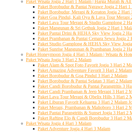
Paket Wisata Jogja 2 Hari 1 Malam | Harga Murah & All
Paket Borobudur & Pantai Ngrawe Jogja 2 Hari 
Paket Borobudur, Merapi & Keraton Jogja 2 Hari
Paket Goa Pindul, Kali Oya & Lava Tour Merapi 
Paket Lava Tour Merapi & Studio Gamplong 2 Ha
Paket Mangunan & Sri Gethuk Jogja 2 Hari 1 Ma
Paket Pantai Drini & HEHA Sky View Jogja 2 Ha
Paket Prambanan & Pantai Cemara Sewu Jogja 2 
Paket Studio Gamplong & HEHA Sky View Jogja
Paket Sunrise Mangunan & Prambanan Jogja 2 Ha
Paket Honeymoon Jogja 4 Hari 3 Malam | Wisata & Hot
Paket Wisata Jogja 3 Hari 2 Malam
Paket Alam & Spot Foto Favorit Jogja 3 Hari 2 M
Paket Amazing Adventure Favorit 3 Hari 2 Malam
Paket Borobudur & Goa Pindul 3 Hari 2 Malam
Paket Borobudur & Pantai Selatan 3 Hari 2 Mala
Paket Candi Borobudur & Pantai Parangtritis 3 H
Paket Candi Prambanan & Jeep Merapi 3 Hari 2 
Paket Lava Tour Merapi & Obelix Hills 3 Hari 2
Paket Liburan Favorit Keluarga 3 Hari 2 Malam J
Paket Merapi, Prambanan & Malioboro 3 Hari 2 
Paket Pantai Parangtritis & Sunset Jogja 3 Hari 2
Paket Rafting Elo & Candi Borobudur 3 Hari 2 M
Paket Wisata Jogja 4 Hari 3 Malam
Paket Adventure Jogja 4 Hari 3 Malam