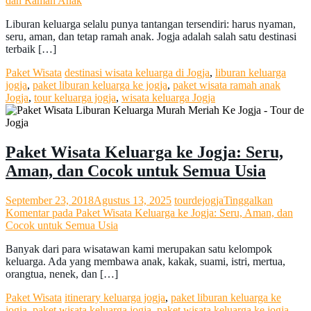
dan Ramah Anak
Liburan keluarga selalu punya tantangan tersendiri: harus nyaman,
seru, aman, dan tetap ramah anak. Jogja adalah salah satu destinasi
terbaik […]
Paket Wisata
destinasi wisata keluarga di Jogja
,
liburan keluarga
jogja
,
paket liburan keluarga ke jogja
,
paket wisata ramah anak
Jogja
,
tour keluarga jogja
,
wisata keluarga Jogja
Paket Wisata Keluarga ke Jogja: Seru,
Aman, dan Cocok untuk Semua Usia
September 23, 2018
Agustus 13, 2025
tourdejogja
Tinggalkan
Komentar
pada Paket Wisata Keluarga ke Jogja: Seru, Aman, dan
Cocok untuk Semua Usia
Banyak dari para wisatawan kami merupakan satu kelompok
keluarga. Ada yang membawa anak, kakak, suami, istri, mertua,
orangtua, nenek, dan […]
Paket Wisata
itinerary keluarga jogja
,
paket liburan keluarga ke
jogja
,
paket wisata keluarga jogja
,
paket wisata keluarga ke jogja
,