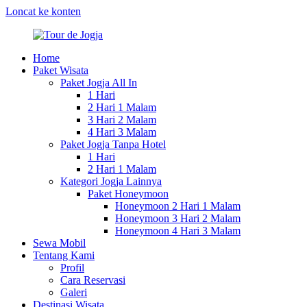
Loncat ke konten
Home
Tour
Paket
Paket Wisata
de
Tour
Paket Jogja All In
Jogja
&
1 Hari
Wisata
2 Hari 1 Malam
Jogja
3 Hari 2 Malam
2025
4 Hari 3 Malam
Paket Jogja Tanpa Hotel
1 Hari
2 Hari 1 Malam
Kategori Jogja Lainnya
Paket Honeymoon
Honeymoon 2 Hari 1 Malam
Honeymoon 3 Hari 2 Malam
Honeymoon 4 Hari 3 Malam
Sewa Mobil
Tentang Kami
Profil
Cara Reservasi
Galeri
Destinasi Wisata