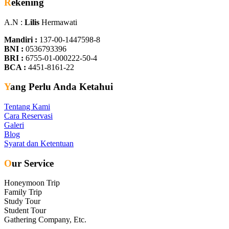
Rekening
A.N :
Lilis
Hermawati
Mandiri :
137-00-1447598-8
BNI :
0536793396
BRI :
6755-01-000222-50-4
BCA :
4451-8161-22
Yang Perlu Anda Ketahui
Tentang Kami
Cara Reservasi
Galeri
Blog
Syarat dan Ketentuan
Our Service
Honeymoon Trip
Family Trip
Study Tour
Student Tour
Gathering Company, Etc.