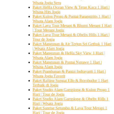
Wisata Jogja Seru
Paket HeHa Ocean View & Teras Kaca 1 Hari |
Wisata Hits Jogja
Paket Kulon Progo & Pantai Parangtritis 1 Hari |
Wisata Alam Jogja
Paket Lava Tour Merapi & Bhumi Merapi 1 Hari
| Tour Merapi Jogja
Paket Lava Tour Merapi & Obelix Hills 1 Hari |
Tour de Jogja
Paket Mangunan & Air Terjun Sri Gethuk 1 Hari
| Wisata Alam Jogja
Paket Mangunan & HeHa Sky View 1 Hari |
Wisata Alam Jogja
Paket Mangunan & Pantai Ngrawe 1 Hari |
Wisata Alam Jogja
Paket Prambanan & Pantai Indrayanti 1 Hari |
Wisata Jogja Favorit
Paket Rafting Sungai Ello & Borobudur 1 Hari
Terbaik di Jogja
Paket Studio Alam Gamplong & Kulon Progo 1
Hari | Tour de Jogja
Paket Studio Alam Gamplong & Obelix Hills 1
Hari | Wisata Jogja
Paket Sunrise Setumbu & Lava Tour Merapi 1
Hari | Tour de Jogja