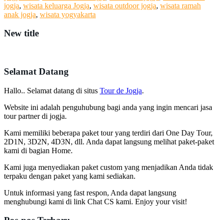
jogja
,
wisata keluarga Jogja
,
wisata outdoor jogja
,
wisata ramah
anak jogja
,
wisata yogyakarta
New title
Selamat Datang
Hallo.. Selamat datang di situs
Tour de Jogja
.
Website ini adalah penguhubung bagi anda yang ingin mencari jasa
tour partner di jogja.
Kami memiliki beberapa paket tour yang terdiri dari One Day Tour,
2D1N, 3D2N, 4D3N, dll. Anda dapat langsung melihat paket-paket
kami di bagian Home.
Kami juga menyediakan paket custom yang menjadikan Anda tidak
terpaku dengan paket yang kami sediakan.
Untuk informasi yang fast respon, Anda dapat langsung
menghubungi kami di link Chat CS kami. Enjoy your visit!