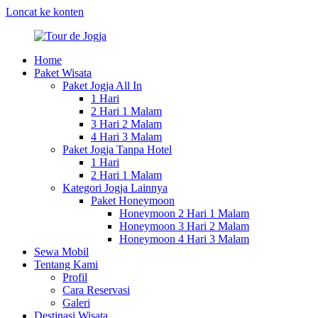
Loncat ke konten
Home
Tour
Paket
Paket Wisata
de
Tour
Paket Jogja All In
Jogja
&
1 Hari
Wisata
2 Hari 1 Malam
Jogja
3 Hari 2 Malam
2025
4 Hari 3 Malam
Paket Jogja Tanpa Hotel
1 Hari
2 Hari 1 Malam
Kategori Jogja Lainnya
Paket Honeymoon
Honeymoon 2 Hari 1 Malam
Honeymoon 3 Hari 2 Malam
Honeymoon 4 Hari 3 Malam
Sewa Mobil
Tentang Kami
Profil
Cara Reservasi
Galeri
Destinasi Wisata