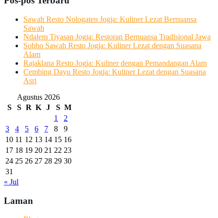
Pos-pos Terbaru
Sawah Resto Nologaten Jogja: Kuliner Lezat Bernuansa
Sawah
Ndalem Tiyasan Jogja: Restoran Bernuansa Tradisional Jawa
Sobho Sawah Resto Jogja: Kuliner Lezat dengan Suasana
Alam
Rajaklana Resto Jogja: Kuliner dengan Pemandangan Alam
Cembing Dayu Resto Jogja: Kuliner Lezat dengan Suasana
Asri
Agustus 2026
S
S
R
K
J
S
M
1
2
3
4
5
6
7
8
9
10
11
12
13
14
15
16
17
18
19
20
21
22
23
24
25
26
27
28
29
30
31
« Jul
Laman