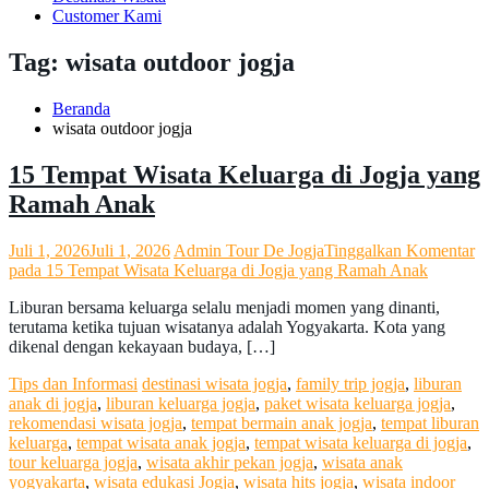
Customer Kami
Tag:
wisata outdoor jogja
Beranda
wisata outdoor jogja
15 Tempat Wisata Keluarga di Jogja yang
Ramah Anak
Juli 1, 2026
Juli 1, 2026
Admin Tour De Jogja
Tinggalkan Komentar
pada 15 Tempat Wisata Keluarga di Jogja yang Ramah Anak
Liburan bersama keluarga selalu menjadi momen yang dinanti,
terutama ketika tujuan wisatanya adalah Yogyakarta. Kota yang
dikenal dengan kekayaan budaya, […]
Tips dan Informasi
destinasi wisata jogja
,
family trip jogja
,
liburan
anak di jogja
,
liburan keluarga jogja
,
paket wisata keluarga jogja
,
rekomendasi wisata jogja
,
tempat bermain anak jogja
,
tempat liburan
keluarga
,
tempat wisata anak jogja
,
tempat wisata keluarga di jogja
,
tour keluarga jogja
,
wisata akhir pekan jogja
,
wisata anak
yogyakarta
,
wisata edukasi Jogja
,
wisata hits jogja
,
wisata indoor