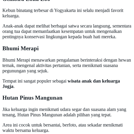
Kebun binatang terbesar di Yogyakarta ini selalu menjadi favorit
keluarga.
Anak-anak dapat melihat berbagai satwa secara langsung, sementara
orang tua dapat memanfaatkan kesempatan untuk mengenalkan
pentingnya konservasi lingkungan kepada buah hati mereka.
Bhumi Merapi
Bhumi Merapi menawarkan pengalaman berinteraksi dengan hewan
ternak, mengenal aktivitas pertanian, serta menikmati suasana
pegunungan yang sejuk.
Tempat ini sangat populer sebagai
wisata anak dan keluarga
Jogja
.
Hutan Pinus Mangunan
Jika keluarga ingin menikmati udara segar dan suasana alam yang
tenang, Hutan Pinus Mangunan adalah pilihan yang tepat.
Area ini cocok untuk bersantai, berfoto, atau sekadar menikmati
waktu bersama keluarga.