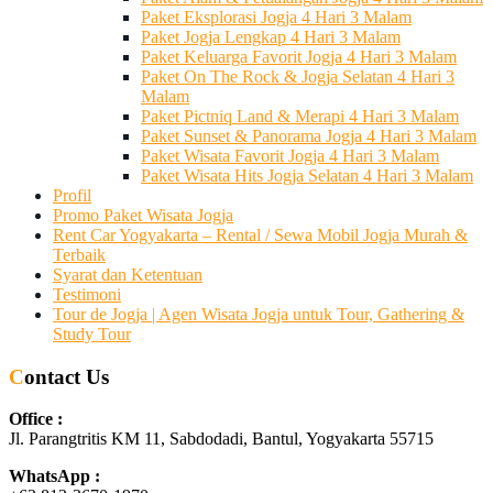
Paket Eksplorasi Jogja 4 Hari 3 Malam
Paket Jogja Lengkap 4 Hari 3 Malam
Paket Keluarga Favorit Jogja 4 Hari 3 Malam
Paket On The Rock & Jogja Selatan 4 Hari 3
Malam
Paket Pictniq Land & Merapi 4 Hari 3 Malam
Paket Sunset & Panorama Jogja 4 Hari 3 Malam
Paket Wisata Favorit Jogja 4 Hari 3 Malam
Paket Wisata Hits Jogja Selatan 4 Hari 3 Malam
Profil
Promo Paket Wisata Jogja
Rent Car Yogyakarta – Rental / Sewa Mobil Jogja Murah &
Terbaik
Syarat dan Ketentuan
Testimoni
Tour de Jogja | Agen Wisata Jogja untuk Tour, Gathering &
Study Tour
Contact Us
Office :
Jl. Parangtritis KM 11, Sabdodadi, Bantul, Yogyakarta 55715
WhatsApp :