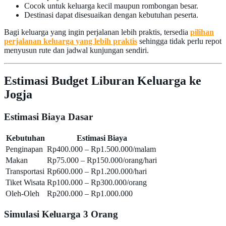
Cocok untuk keluarga kecil maupun rombongan besar.
Destinasi dapat disesuaikan dengan kebutuhan peserta.
Bagi keluarga yang ingin perjalanan lebih praktis, tersedia
pilihan
perjalanan keluarga yang lebih praktis
sehingga tidak perlu repot
menyusun rute dan jadwal kunjungan sendiri.
Estimasi Budget Liburan Keluarga ke
Jogja
Estimasi Biaya Dasar
Kebutuhan
Estimasi Biaya
Penginapan
Rp400.000 – Rp1.500.000/malam
Makan
Rp75.000 – Rp150.000/orang/hari
Transportasi
Rp600.000 – Rp1.200.000/hari
Tiket Wisata
Rp100.000 – Rp300.000/orang
Oleh-Oleh
Rp200.000 – Rp1.000.000
Simulasi Keluarga 3 Orang