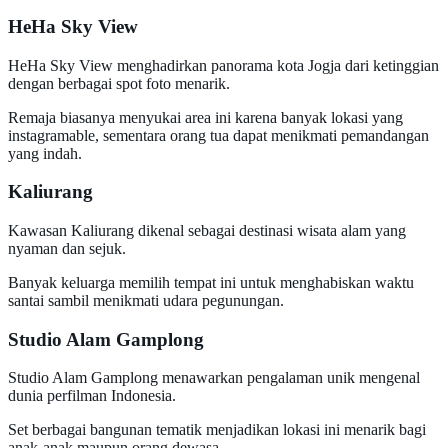
HeHa Sky View
HeHa Sky View menghadirkan panorama kota Jogja dari ketinggian
dengan berbagai spot foto menarik.
Remaja biasanya menyukai area ini karena banyak lokasi yang
instagramable, sementara orang tua dapat menikmati pemandangan
yang indah.
Kaliurang
Kawasan Kaliurang dikenal sebagai destinasi wisata alam yang
nyaman dan sejuk.
Banyak keluarga memilih tempat ini untuk menghabiskan waktu
santai sambil menikmati udara pegunungan.
Studio Alam Gamplong
Studio Alam Gamplong menawarkan pengalaman unik mengenal
dunia perfilman Indonesia.
Set berbagai bangunan tematik menjadikan lokasi ini menarik bagi
anak-anak maupun orang dewasa.