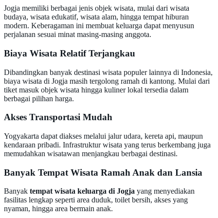
Jogja memiliki berbagai jenis objek wisata, mulai dari wisata
budaya, wisata edukatif, wisata alam, hingga tempat hiburan
modern. Keberagaman ini membuat keluarga dapat menyusun
perjalanan sesuai minat masing-masing anggota.
Biaya Wisata Relatif Terjangkau
Dibandingkan banyak destinasi wisata populer lainnya di Indonesia,
biaya wisata di Jogja masih tergolong ramah di kantong. Mulai dari
tiket masuk objek wisata hingga kuliner lokal tersedia dalam
berbagai pilihan harga.
Akses Transportasi Mudah
Yogyakarta dapat diakses melalui jalur udara, kereta api, maupun
kendaraan pribadi. Infrastruktur wisata yang terus berkembang juga
memudahkan wisatawan menjangkau berbagai destinasi.
Banyak Tempat Wisata Ramah Anak dan Lansia
Banyak
tempat wisata keluarga di Jogja
yang menyediakan
fasilitas lengkap seperti area duduk, toilet bersih, akses yang
nyaman, hingga area bermain anak.