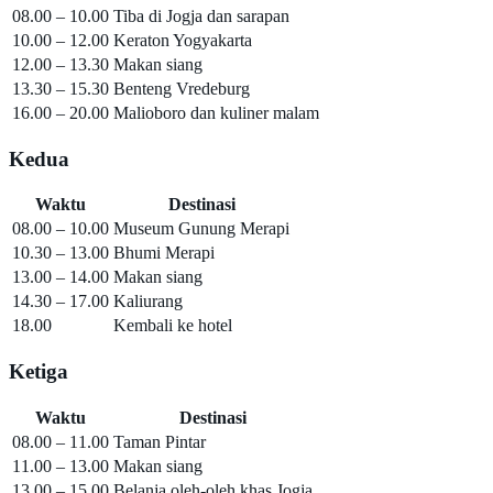
08.00 – 10.00
Tiba di Jogja dan sarapan
10.00 – 12.00
Keraton Yogyakarta
12.00 – 13.30
Makan siang
13.30 – 15.30
Benteng Vredeburg
16.00 – 20.00
Malioboro dan kuliner malam
Kedua
Waktu
Destinasi
08.00 – 10.00
Museum Gunung Merapi
10.30 – 13.00
Bhumi Merapi
13.00 – 14.00
Makan siang
14.30 – 17.00
Kaliurang
18.00
Kembali ke hotel
Ketiga
Waktu
Destinasi
08.00 – 11.00
Taman Pintar
11.00 – 13.00
Makan siang
13.00 – 15.00
Belanja oleh-oleh khas Jogja