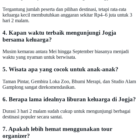
Tergantung jumlah peserta dan pilihan destinasi, tetapi rata-rata
keluarga kecil membutuhkan anggaran sekitar Rp4–6 juta untuk 3
hari 2 malam.
4. Kapan waktu terbaik mengunjungi Jogja
bersama keluarga?
Musim kemarau antara Mei hingga September biasanya menjadi
waktu yang nyaman untuk berwisata.
5. Wisata apa yang cocok untuk anak-anak?
Taman Pintar, Gembira Loka Zoo, Bhumi Merapi, dan Studio Alam
Gamplong sangat direkomendasikan.
6. Berapa lama idealnya liburan keluarga di Jogja?
Durasi 3 hari 2 malam sudah cukup untuk mengunjungi berbagai
destinasi populer secara santai.
7. Apakah lebih hemat menggunakan tour
organizer?