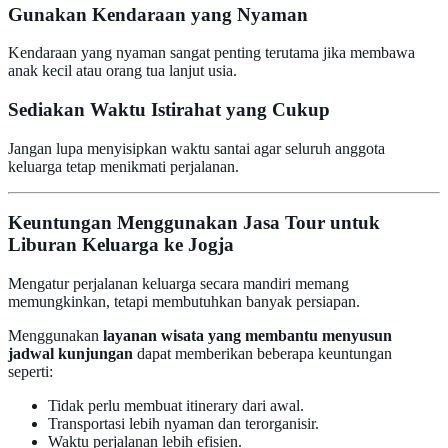
Gunakan Kendaraan yang Nyaman
Kendaraan yang nyaman sangat penting terutama jika membawa
anak kecil atau orang tua lanjut usia.
Sediakan Waktu Istirahat yang Cukup
Jangan lupa menyisipkan waktu santai agar seluruh anggota
keluarga tetap menikmati perjalanan.
Keuntungan Menggunakan Jasa Tour untuk
Liburan Keluarga ke Jogja
Mengatur perjalanan keluarga secara mandiri memang
memungkinkan, tetapi membutuhkan banyak persiapan.
Menggunakan
layanan wisata yang membantu menyusun
jadwal kunjungan
dapat memberikan beberapa keuntungan
seperti:
Tidak perlu membuat itinerary dari awal.
Transportasi lebih nyaman dan terorganisir.
Waktu perjalanan lebih efisien.