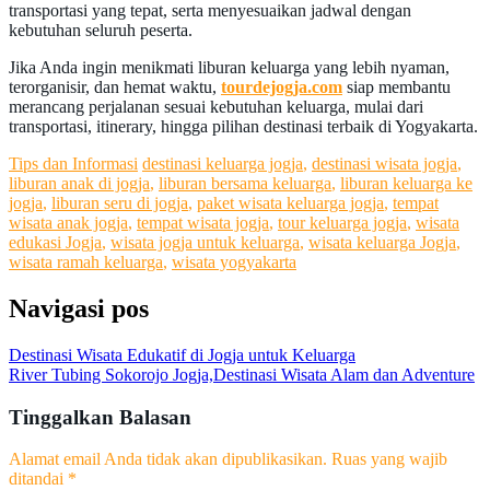
transportasi yang tepat, serta menyesuaikan jadwal dengan
kebutuhan seluruh peserta.
Jika Anda ingin menikmati liburan keluarga yang lebih nyaman,
terorganisir, dan hemat waktu,
tourdejogja.com
siap membantu
merancang perjalanan sesuai kebutuhan keluarga, mulai dari
transportasi, itinerary, hingga pilihan destinasi terbaik di Yogyakarta.
Tips dan Informasi
destinasi keluarga jogja
,
destinasi wisata jogja
,
liburan anak di jogja
,
liburan bersama keluarga
,
liburan keluarga ke
jogja
,
liburan seru di jogja
,
paket wisata keluarga jogja
,
tempat
wisata anak jogja
,
tempat wisata jogja
,
tour keluarga jogja
,
wisata
edukasi Jogja
,
wisata jogja untuk keluarga
,
wisata keluarga Jogja
,
wisata ramah keluarga
,
wisata yogyakarta
Navigasi pos
Destinasi Wisata Edukatif di Jogja untuk Keluarga
River Tubing Sokorojo Jogja,Destinasi Wisata Alam dan Adventure
Tinggalkan Balasan
Alamat email Anda tidak akan dipublikasikan.
Ruas yang wajib
ditandai
*