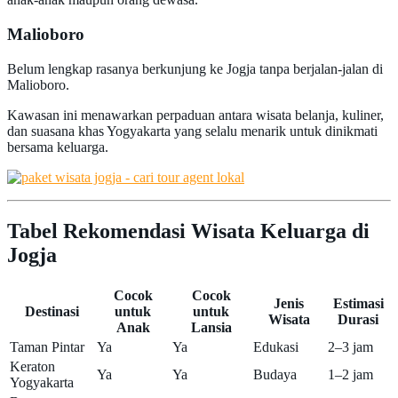
Malioboro
Belum lengkap rasanya berkunjung ke Jogja tanpa berjalan-jalan di
Malioboro.
Kawasan ini menawarkan perpaduan antara wisata belanja, kuliner,
dan suasana khas Yogyakarta yang selalu menarik untuk dinikmati
bersama keluarga.
Tabel Rekomendasi Wisata Keluarga di
Jogja
Cocok
Cocok
Jenis
Estimasi
Destinasi
untuk
untuk
Wisata
Durasi
Anak
Lansia
Taman Pintar
Ya
Ya
Edukasi
2–3 jam
Keraton
Ya
Ya
Budaya
1–2 jam
Yogyakarta