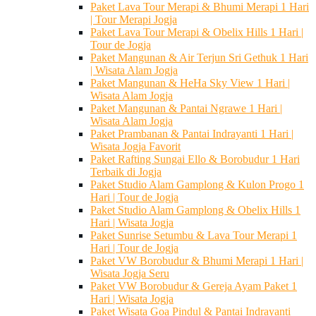
Paket Lava Tour Merapi & Bhumi Merapi 1 Hari
| Tour Merapi Jogja
Paket Lava Tour Merapi & Obelix Hills 1 Hari |
Tour de Jogja
Paket Mangunan & Air Terjun Sri Gethuk 1 Hari
| Wisata Alam Jogja
Paket Mangunan & HeHa Sky View 1 Hari |
Wisata Alam Jogja
Paket Mangunan & Pantai Ngrawe 1 Hari |
Wisata Alam Jogja
Paket Prambanan & Pantai Indrayanti 1 Hari |
Wisata Jogja Favorit
Paket Rafting Sungai Ello & Borobudur 1 Hari
Terbaik di Jogja
Paket Studio Alam Gamplong & Kulon Progo 1
Hari | Tour de Jogja
Paket Studio Alam Gamplong & Obelix Hills 1
Hari | Wisata Jogja
Paket Sunrise Setumbu & Lava Tour Merapi 1
Hari | Tour de Jogja
Paket VW Borobudur & Bhumi Merapi 1 Hari |
Wisata Jogja Seru
Paket VW Borobudur & Gereja Ayam Paket 1
Hari | Wisata Jogja
Paket Wisata Goa Pindul & Pantai Indrayanti