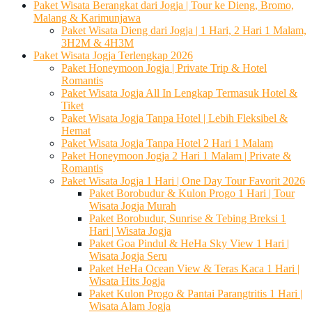
Paket Wisata Berangkat dari Jogja | Tour ke Dieng, Bromo,
Malang & Karimunjawa
Paket Wisata Dieng dari Jogja | 1 Hari, 2 Hari 1 Malam,
3H2M & 4H3M
Paket Wisata Jogja Terlengkap 2026
Paket Honeymoon Jogja | Private Trip & Hotel
Romantis
Paket Wisata Jogja All In Lengkap Termasuk Hotel &
Tiket
Paket Wisata Jogja Tanpa Hotel | Lebih Fleksibel &
Hemat
Paket Wisata Jogja Tanpa Hotel 2 Hari 1 Malam
Paket Honeymoon Jogja 2 Hari 1 Malam | Private &
Romantis
Paket Wisata Jogja 1 Hari | One Day Tour Favorit 2026
Paket Borobudur & Kulon Progo 1 Hari | Tour
Wisata Jogja Murah
Paket Borobudur, Sunrise & Tebing Breksi 1
Hari | Wisata Jogja
Paket Goa Pindul & HeHa Sky View 1 Hari |
Wisata Jogja Seru
Paket HeHa Ocean View & Teras Kaca 1 Hari |
Wisata Hits Jogja
Paket Kulon Progo & Pantai Parangtritis 1 Hari |
Wisata Alam Jogja