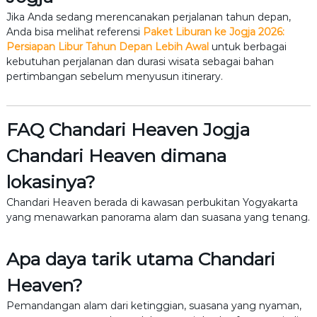
Jika Anda sedang merencanakan perjalanan tahun depan,
Anda bisa melihat referensi
Paket Liburan ke Jogja 2026:
Persiapan Libur Tahun Depan Lebih Awal
untuk berbagai
kebutuhan perjalanan dan durasi wisata sebagai bahan
pertimbangan sebelum menyusun itinerary.
FAQ Chandari Heaven Jogja
Chandari Heaven dimana
lokasinya?
Chandari Heaven berada di kawasan perbukitan Yogyakarta
yang menawarkan panorama alam dan suasana yang tenang.
Apa daya tarik utama Chandari
Heaven?
Pemandangan alam dari ketinggian, suasana yang nyaman,