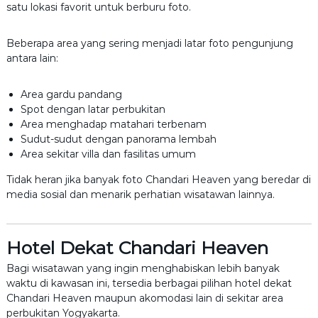
satu lokasi favorit untuk berburu foto.
Beberapa area yang sering menjadi latar foto pengunjung
antara lain:
Area gardu pandang
Spot dengan latar perbukitan
Area menghadap matahari terbenam
Sudut-sudut dengan panorama lembah
Area sekitar villa dan fasilitas umum
Tidak heran jika banyak foto Chandari Heaven yang beredar di
media sosial dan menarik perhatian wisatawan lainnya.
Hotel Dekat Chandari Heaven
Bagi wisatawan yang ingin menghabiskan lebih banyak
waktu di kawasan ini, tersedia berbagai pilihan hotel dekat
Chandari Heaven maupun akomodasi lain di sekitar area
perbukitan Yogyakarta.