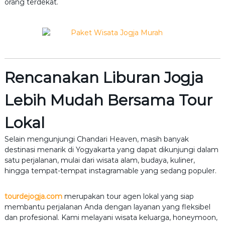
orang terdekat.
Rencanakan Liburan Jogja
Lebih Mudah Bersama Tour
Lokal
Selain mengunjungi Chandari Heaven, masih banyak
destinasi menarik di Yogyakarta yang dapat dikunjungi dalam
satu perjalanan, mulai dari wisata alam, budaya, kuliner,
hingga tempat-tempat instagramable yang sedang populer.
tourdejogja.com
merupakan tour agen lokal yang siap
membantu perjalanan Anda dengan layanan yang fleksibel
dan profesional. Kami melayani wisata keluarga, honeymoon,