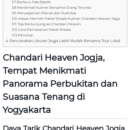
Berburu Foto Estetik
Menikmati Kuliner Bersama Orang Tercinta
Menyegarkan Pikiran dari Rutinitas
Alasan Memilih Paket Wisata Kuliner Chandari Heaven Jogja
Tips Berkunjung ke Chandari Heaven
Cara Pemesanan Paket Wisata
Penutup
Rencanakan Liburan Jogja Lebih Mudah Bersama Tour Lokal
Chandari Heaven Jogja,
Tempat Menikmati
Panorama Perbukitan dan
Suasana Tenang di
Yogyakarta
Daya Tarik Chandari Heaven Jogja