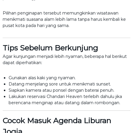
Pilihan penginapan tersebut memungkinkan wisatawan
menikmati suasana alam lebih lama tanpa harus kembali ke
pusat kota pada hari yang sama.
Tips Sebelum Berkunjung
Agar kunjungan menjadi lebih nyaman, beberapa hal berikut
dapat diperhatikan:
Gunakan alas kaki yang nyaman.
Datang menjelang sore untuk menikmati sunset.
Siapkan kamera atau ponsel dengan baterai penuh.
Lakukan reservasi Chandari Heaven terlebih dahulu jika
berencana menginap atau datang dalam rombongan.
Cocok Masuk Agenda Liburan
Jogja