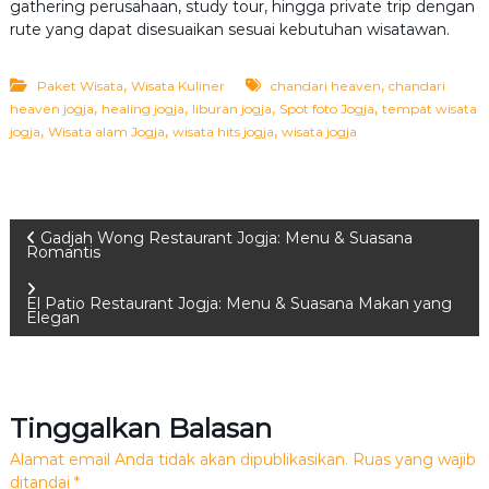
gathering perusahaan, study tour, hingga private trip dengan
rute yang dapat disesuaikan sesuai kebutuhan wisatawan.
,
,
Paket Wisata
Wisata Kuliner
chandari heaven
chandari
,
,
,
,
heaven jogja
healing jogja
liburan jogja
Spot foto Jogja
tempat wisata
,
,
,
jogja
Wisata alam Jogja
wisata hits jogja
wisata jogja
N
Gadjah Wong Restaurant Jogja: Menu & Suasana
Romantis
a
El Patio Restaurant Jogja: Menu & Suasana Makan yang
Elegan
v
i
Tinggalkan Balasan
g
Alamat email Anda tidak akan dipublikasikan.
Ruas yang wajib
a
ditandai
*