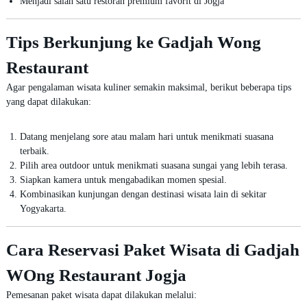
Menjadi salah satu restoran premium favorit di Jogja
Tips Berkunjung ke Gadjah Wong
Restaurant
Agar pengalaman wisata kuliner semakin maksimal, berikut beberapa tips
yang dapat dilakukan:
Datang menjelang sore atau malam hari untuk menikmati suasana
terbaik.
Pilih area outdoor untuk menikmati suasana sungai yang lebih terasa.
Siapkan kamera untuk mengabadikan momen spesial.
Kombinasikan kunjungan dengan destinasi wisata lain di sekitar
Yogyakarta.
Cara Reservasi Paket Wisata di Gadjah
WOng Restaurant Jogja
Pemesanan paket wisata dapat dilakukan melalui: