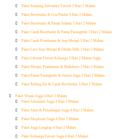
Paket Amazing Adventure Favorit 3 Hari 2 Malam
Paket Borobudur & Goa Pindul 3 Hari 2 Malam
Paket Borobudur & Pantai Selatan 3 Hari 2 Malam
Paket Candi Borobudur & Pantai Parangtritis 3 Hari 2 Malam
Paket Candi Prambanan & Jeep Merapi 3 Hari 2 Malam
Paket Lava Tour Merapi & Obelix Hills 3 Hari 2 Malam
Paket Liburan Favorit Keluarga 3 Hari 2 Malam Jogja
Paket Merapi, Prambanan & Malioboro 3 Hari 2 Malam
Paket Pantai Parangtritis & Sunset Jogja 3 Hari 2 Malam
Paket Rafting Elo & Candi Borobudur 3 Hari 2 Malam
Paket Wisata Jogja 4 Hari 3 Malam
Paket Adventure Jogja 4 Hari 3 Malam
Paket Alam & Petualangan Jogja 4 Hari 3 Malam
Paket Eksplorasi Jogja 4 Hari 3 Malam
Paket Jogja Lengkap 4 Hari 3 Malam
Paket Keluarga Favorit Jogja 4 Hari 3 Malam