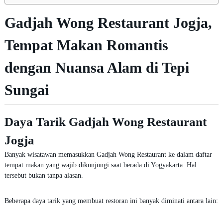
Gadjah Wong Restaurant Jogja,
Tempat Makan Romantis
dengan Nuansa Alam di Tepi
Sungai
Daya Tarik Gadjah Wong Restaurant
Jogja
Banyak wisatawan memasukkan Gadjah Wong Restaurant ke dalam daftar
tempat makan yang wajib dikunjungi saat berada di Yogyakarta. Hal
tersebut bukan tanpa alasan.
Beberapa daya tarik yang membuat restoran ini banyak diminati antara lain: