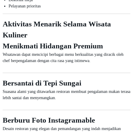
Pelayanan prioritas
Aktivitas Menarik Selama Wisata
Kuliner
Menikmati Hidangan Premium
Wisatawan dapat mencicipi berbagai menu berkualitas yang diracik oleh
chef berpengalaman dengan cita rasa yang istimewa.
Bersantai di Tepi Sungai
Suasana alami yang ditawarkan restoran membuat pengalaman makan terasa
lebih santai dan menyenangkan.
Berburu Foto Instagramable
Desain restoran yang elegan dan pemandangan yang indah menjadikan