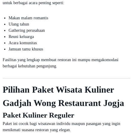
untuk berbagai acara penting seperti:
Makan malam romantis
Ulang tahun
Gathering perusahaan
Reuni keluarga
Acara komunitas
Jamuan tamu khusus
Fasilitas yang lengkap membuat restoran ini mampu mengakomodasi
berbagai kebutuhan pengunjung.
Pilihan Paket Wisata Kuliner
Gadjah Wong Restaurant Jogja
Paket Kuliner Reguler
Paket ini cocok bagi wisatawan individu maupun pasangan yang ingin
menikmati suasana restoran yang elegan.