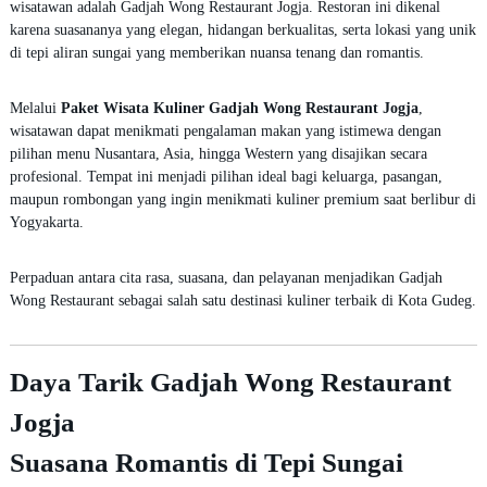
wisatawan adalah Gadjah Wong Restaurant Jogja. Restoran ini dikenal
karena suasananya yang elegan, hidangan berkualitas, serta lokasi yang unik
di tepi aliran sungai yang memberikan nuansa tenang dan romantis.
Melalui
Paket Wisata Kuliner Gadjah Wong Restaurant Jogja
,
wisatawan dapat menikmati pengalaman makan yang istimewa dengan
pilihan menu Nusantara, Asia, hingga Western yang disajikan secara
profesional. Tempat ini menjadi pilihan ideal bagi keluarga, pasangan,
maupun rombongan yang ingin menikmati kuliner premium saat berlibur di
Yogyakarta.
Perpaduan antara cita rasa, suasana, dan pelayanan menjadikan Gadjah
Wong Restaurant sebagai salah satu destinasi kuliner terbaik di Kota Gudeg.
Daya Tarik Gadjah Wong Restaurant
Jogja
Suasana Romantis di Tepi Sungai