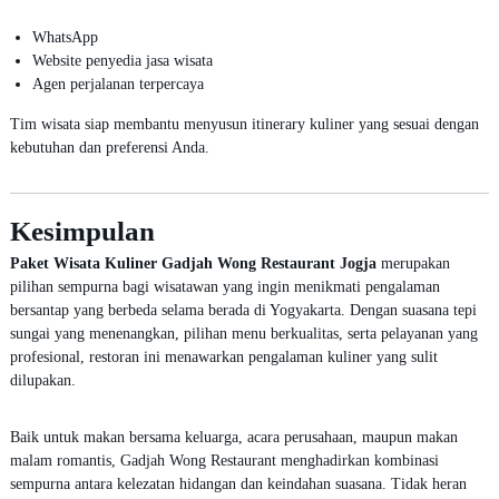
WhatsApp
Website penyedia jasa wisata
Agen perjalanan terpercaya
Tim wisata siap membantu menyusun itinerary kuliner yang sesuai dengan
kebutuhan dan preferensi Anda.
Kesimpulan
Paket Wisata Kuliner Gadjah Wong Restaurant Jogja
merupakan
pilihan sempurna bagi wisatawan yang ingin menikmati pengalaman
bersantap yang berbeda selama berada di Yogyakarta. Dengan suasana tepi
sungai yang menenangkan, pilihan menu berkualitas, serta pelayanan yang
profesional, restoran ini menawarkan pengalaman kuliner yang sulit
dilupakan.
Baik untuk makan bersama keluarga, acara perusahaan, maupun makan
malam romantis, Gadjah Wong Restaurant menghadirkan kombinasi
sempurna antara kelezatan hidangan dan keindahan suasana. Tidak heran