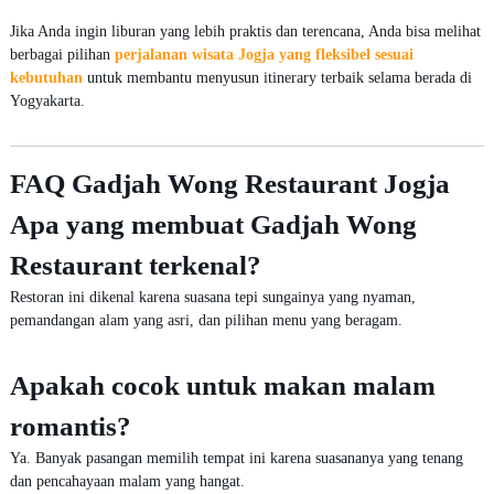
Jika Anda ingin liburan yang lebih praktis dan terencana, Anda bisa melihat
berbagai pilihan
perjalanan wisata Jogja yang fleksibel sesuai
kebutuhan
untuk membantu menyusun itinerary terbaik selama berada di
Yogyakarta.
FAQ Gadjah Wong Restaurant Jogja
Apa yang membuat Gadjah Wong
Restaurant terkenal?
Restoran ini dikenal karena suasana tepi sungainya yang nyaman,
pemandangan alam yang asri, dan pilihan menu yang beragam.
Apakah cocok untuk makan malam
romantis?
Ya. Banyak pasangan memilih tempat ini karena suasananya yang tenang
dan pencahayaan malam yang hangat.