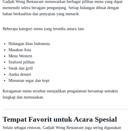
Gadjah Wong Restaurant menawarkan berbagai pilihan menu yang dapat
memenuhi selera beragam pengunjung. Setiap hidangan dibuat dengan
bahan berkualitas dan penyajian yang menarik.
Beberapa kategori menu yang tersedia antara lain:
Hidangan khas Indonesia
Masakan Asia
Menu Western
Seafood pilihan
Steak dan grill
Aneka dessert
Minuman segar dan kopi
Keragaman menu tersebut menjadikan pengalaman bersantap semakin
lengkap dan memuaskan.
Tempat Favorit untuk Acara Spesial
Selain sebagai restoran, Gadjah Wong Restaurant juga sering digunakan