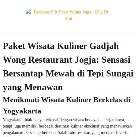
Paket Wisata Kuliner Gadjah
Wong Restaurant Jogja: Sensasi
Bersantap Mewah di Tepi Sungai
yang Menawan
Menikmati Wisata Kuliner Berkelas di
Yogyakarta
Yogyakarta tidak hanya terkenal dengan wisata budaya dan sejarahnya,
tetapi juga memiliki berbagai destinasi kuliner eksklusif yang menawarkan
pengalaman bersantap berbeda. Salah satu restoran yang menjadi favorit