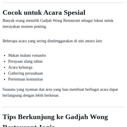
Cocok untuk Acara Spesial
Banyak orang memilih Gadjah Wong Restaurant sebagai lokasi untuk
merayakan momen penting.
Beberapa acara yang sering diselenggarakan di sini antara lain:
Makan malam romantis
Perayaan ulang tahun
Acara keluarga
Gathering perusahaan
Pertemuan komunitas
Suasana yang nyaman dan area yang luas membuat berbagai acara dapat
berlangsung dengan lebih berkesan.
Tips Berkunjung ke Gadjah Wong