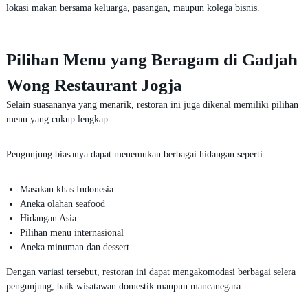
lokasi makan bersama keluarga, pasangan, maupun kolega bisnis.
Pilihan Menu yang Beragam di Gadjah
Wong Restaurant Jogja
Selain suasananya yang menarik, restoran ini juga dikenal memiliki pilihan
menu yang cukup lengkap.
Pengunjung biasanya dapat menemukan berbagai hidangan seperti:
Masakan khas Indonesia
Aneka olahan seafood
Hidangan Asia
Pilihan menu internasional
Aneka minuman dan dessert
Dengan variasi tersebut, restoran ini dapat mengakomodasi berbagai selera
pengunjung, baik wisatawan domestik maupun mancanegara.