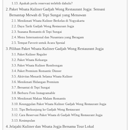
Apakah perlu reservasi terlebih dahulu?
Paket Wisata Kuliner Gadjah Wong Restaurant Jogja: Sensasi
Bersantap Mewah di Tepi Sungai yang Menawan
Menikmati Wisata Kuliner Berkelas di Yogyakarta
Daya Tarik Gadjah Wong Restaurant Jogja
Suasana Romantis di Tepi Sungai
Menu Internasional dan Nusantara yang Beragam
Tempat Favorit untuk Acara Spesial
Pilihan Paket Wisata Kuliner Gadjah Wong Restaurant Jogja
Paket Kuliner Reguler
Paket Wisata Keluarga
Paket Wisata Kuliner Rombongan
Paket Premium Romantic Dinner
Aktivitas Menarik Selama Wisata Kuliner
Menikmati Hidangan Premium
Bersantai di Tepi Sungai
Berburu Foto Instagramable
Menikmati Makan Malam Romantis
Keunggulan Paket Wisata Kuliner Gadjah Wong Restaurant Jogja
Tips Berkunjung ke Gadjah Wong Restaurant
Cara Reservasi Paket Wisata di Gadjah WOng Restaurant Jogja
Kesimpulan
Jelajahi Kuliner dan Wisata Jogja Bersama Tour Lokal