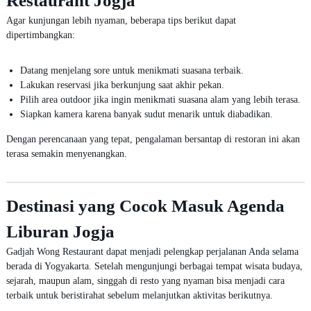
Restaurant Jogja
Agar kunjungan lebih nyaman, beberapa tips berikut dapat
dipertimbangkan:
Datang menjelang sore untuk menikmati suasana terbaik.
Lakukan reservasi jika berkunjung saat akhir pekan.
Pilih area outdoor jika ingin menikmati suasana alam yang lebih terasa.
Siapkan kamera karena banyak sudut menarik untuk diabadikan.
Dengan perencanaan yang tepat, pengalaman bersantap di restoran ini akan
terasa semakin menyenangkan.
Destinasi yang Cocok Masuk Agenda
Liburan Jogja
Gadjah Wong Restaurant dapat menjadi pelengkap perjalanan Anda selama
berada di Yogyakarta. Setelah mengunjungi berbagai tempat wisata budaya,
sejarah, maupun alam, singgah di resto yang nyaman bisa menjadi cara
terbaik untuk beristirahat sebelum melanjutkan aktivitas berikutnya.