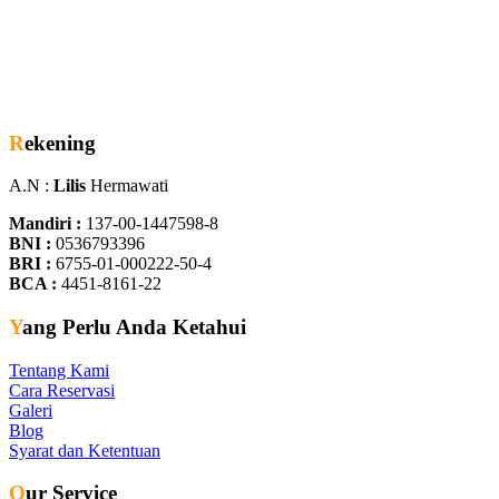
Rekening
A.N :
Lilis
Hermawati
Mandiri :
137-00-1447598-8
BNI :
0536793396
BRI :
6755-01-000222-50-4
BCA :
4451-8161-22
Yang Perlu Anda Ketahui
Tentang Kami
Cara Reservasi
Galeri
Blog
Syarat dan Ketentuan
Our Service