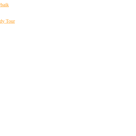
rbaik
udy Tour