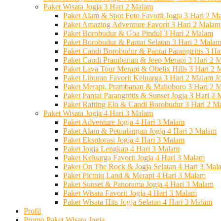
Paket Wisata Jogja 3 Hari 2 Malam
Paket Alam & Spot Foto Favorit Jogja 3 Hari 2 M
Paket Amazing Adventure Favorit 3 Hari 2 Malam
Paket Borobudur & Goa Pindul 3 Hari 2 Malam
Paket Borobudur & Pantai Selatan 3 Hari 2 Mala
Paket Candi Borobudur & Pantai Parangtritis 3 H
Paket Candi Prambanan & Jeep Merapi 3 Hari 2 
Paket Lava Tour Merapi & Obelix Hills 3 Hari 2
Paket Liburan Favorit Keluarga 3 Hari 2 Malam J
Paket Merapi, Prambanan & Malioboro 3 Hari 2 
Paket Pantai Parangtritis & Sunset Jogja 3 Hari 2
Paket Rafting Elo & Candi Borobudur 3 Hari 2 M
Paket Wisata Jogja 4 Hari 3 Malam
Paket Adventure Jogja 4 Hari 3 Malam
Paket Alam & Petualangan Jogja 4 Hari 3 Malam
Paket Eksplorasi Jogja 4 Hari 3 Malam
Paket Jogja Lengkap 4 Hari 3 Malam
Paket Keluarga Favorit Jogja 4 Hari 3 Malam
Paket On The Rock & Jogja Selatan 4 Hari 3 Mal
Paket Pictniq Land & Merapi 4 Hari 3 Malam
Paket Sunset & Panorama Jogja 4 Hari 3 Malam
Paket Wisata Favorit Jogja 4 Hari 3 Malam
Paket Wisata Hits Jogja Selatan 4 Hari 3 Malam
Profil
Promo Paket Wisata Jogja