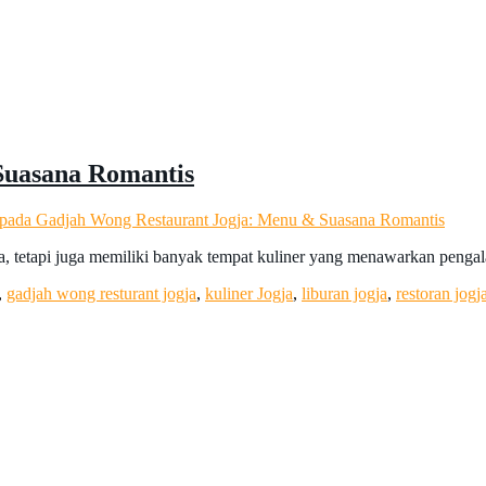
Suasana Romantis
pada Gadjah Wong Restaurant Jogja: Menu & Suasana Romantis
ya, tetapi juga memiliki banyak tempat kuliner yang menawarkan peng
,
gadjah wong resturant jogja
,
kuliner Jogja
,
liburan jogja
,
restoran jogj