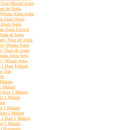
 Tour Merapi Jogja
our de Jogja
 Wisata Alam Jogja
a Alam Jogja
 Alam Jogja
ta Jogja Favorit
baik di Jogja
i | Tour de Jogja
 | Wisata Jogja
 | Tour de Jogja
sata Jogja Seru
| Wisata Jogja
 1 Hari Terbaik
e Trip
 In
1 Malam
 1 Malam
2 Hari 1 Malam
ri 1 Malam
lam
ri 1 Malam
Hari 1 Malam
 2 Hari 1 Malam
ri 1 Malam
el Romantis