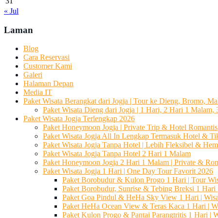
31
« Jul
Laman
Blog
Cara Reservasi
Customer Kami
Galeri
Halaman Depan
Media IT
Paket Wisata Berangkat dari Jogja | Tour ke Dieng, Bromo, 
Paket Wisata Dieng dari Jogja | 1 Hari, 2 Hari 1 Mal
Paket Wisata Jogja Terlengkap 2026
Paket Honeymoon Jogja | Private Trip & Hotel Romantis
Paket Wisata Jogja All In Lengkap Termasuk Hotel & Ti
Paket Wisata Jogja Tanpa Hotel | Lebih Fleksibel & Hem
Paket Wisata Jogja Tanpa Hotel 2 Hari 1 Malam
Paket Honeymoon Jogja 2 Hari 1 Malam | Private & Rom
Paket Wisata Jogja 1 Hari | One Day Tour Favorit 2026
Paket Borobudur & Kulon Progo 1 Hari | Tour Wi
Paket Borobudur, Sunrise & Tebing Breksi 1 Hari 
Paket Goa Pindul & HeHa Sky View 1 Hari | Wisa
Paket HeHa Ocean View & Teras Kaca 1 Hari | Wis
Paket Kulon Progo & Pantai Parangtritis 1 Hari | 