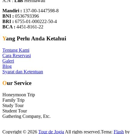
A.N :
Lilis
Hermawati
Mandiri :
137-00-1447598-8
BNI :
0536793396
BRI :
6755-01-000222-50-4
BCA :
4451-8161-22
Yang Perlu Anda Ketahui
Tentang Kami
Cara Reservasi
Galeri
Blog
Syarat dan Ketentuan
Our Service
Honeymoon Trip
Family Trip
Study Tour
Student Tour
Gathering Company, Etc.
Copyright © 2026
Tour de Jogja
All rights reserved.Tema:
Flash
by