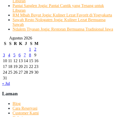
Liburan
Pantai Sanglen Jogja: Pantai Cantik yang Tenang untuk
Liburan
RM Mbah Buyut Jogja: Kuliner Lezat Favorit di Yogyakarta
Sawah Resto Nologaten Jogja: Kuliner Lezat Bernuansa
Sawah
Ndalem Tiyasan Jogja: Restoran Bernuansa Tradisional Jawa
Agustus 2026
S
S
R
K
J
S
M
1
2
3
4
5
6
7
8
9
10
11
12
13
14
15
16
17
18
19
20
21
22
23
24
25
26
27
28
29
30
31
« Jul
Laman
Blog
Cara Reservasi
Customer Kami