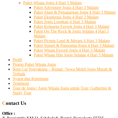
Paket Wisata Jogja 4 Hari 3 Malam
Paket Adventure Jogja 4 Hari 3 Malam
Paket Alam & Petualangan Jogja 4 Hari 3 Malam
Paket Eksplorasi Jogja 4 Hari 3 Malam
Paket Jogja Lengkap 4 Hari 3 Malam
Paket Keluarga Favorit Jogja 4 Hari 3 Malam
Paket On The Rock & Jogja Selatan 4 Hari 3
Malam
Paket Pictniq Land & Merapi 4 Hari 3 Malam
Paket Sunset & Panorama Jogja 4 Hari 3 Malam
Paket Wisata Favorit Jogja 4 Hari 3 Malam
Paket Wisata Hits Jogja Selatan 4 Hari 3 Malam
Profil
Promo Paket Wisata Jogja
Rent Car Yogyakarta – Rental / Sewa Mobil Jogja Murah &
Terbaik
Syarat dan Ketentuan
Testimoni
Tour de Jogja | Agen Wisata Jogja untuk Tour, Gathering &
Study Tour
Contact Us
Office :