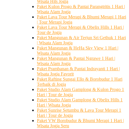
Wisata Hits Jogja
Paket Kulon Progo & Pantai Parangtritis 1 Hari |
Wisata Alam Jogja
Paket Lava Tour Merapi & Bhumi Merapi 1 Hari
| Tour Merapi Jogja
Paket Lava Tour Merapi & Obelix Hills 1 Hari |
Tour de Jogja
Paket Mangunan & Air Terjun Sri Gethuk 1 Hari
| Wisata Alam Jogja
Paket Mangunan & HeHa Sky View 1 Hari |
Wisata Alam Jogja
Paket Mangunan & Pantai Ngrawe 1 Hari |
Wisata Alam Jogja
Paket Prambanan & Pantai Indrayanti 1 Hari |
Wisata Jogja Favorit
Paket Rafting Sungai Ello & Borobudur 1 Hari
Terbaik di Jogja
Paket Studio Alam Gamplong & Kulon Progo 1
Hari | Tour de Jogja
Paket Studio Alam Gamplong & Obelix Hills 1
Hari | Wisata Jogja
Paket Sunrise Setumbu & Lava Tour Merapi 1
Hari | Tour de Jogja
Paket VW Borobudur & Bhumi Merapi 1 Hari |
Wisata Jogja Seru