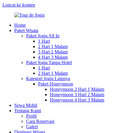
Loncat ke konten
Home
Tour
Paket
Paket Wisata
de
Tour
Paket Jogja All In
Jogja
&
1 Hari
Wisata
2 Hari 1 Malam
Jogja
3 Hari 2 Malam
2025
4 Hari 3 Malam
Paket Jogja Tanpa Hotel
1 Hari
2 Hari 1 Malam
Kategori Jogja Lainnya
Paket Honeymoon
Honeymoon 2 Hari 1 Malam
Honeymoon 3 Hari 2 Malam
Honeymoon 4 Hari 3 Malam
Sewa Mobil
Tentang Kami
Profil
Cara Reservasi
Galeri
Destinasi Wisata