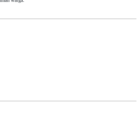
ukiman warga.