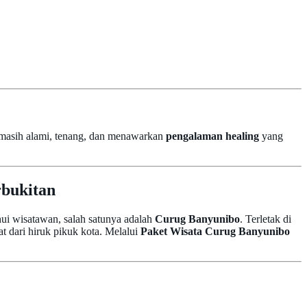
 masih alami, tenang, dan menawarkan
pengalaman healing
yang
rbukitan
ui wisatawan, salah satunya adalah
Curug Banyunibo
. Terletak di
 dari hiruk pikuk kota. Melalui
Paket Wisata Curug Banyunibo