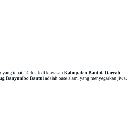
an yang tepat. Terletak di kawasan
Kabupaten Bantul, Daerah
ug Banyunibo Bantul
adalah oase alami yang menyegarkan jiwa.