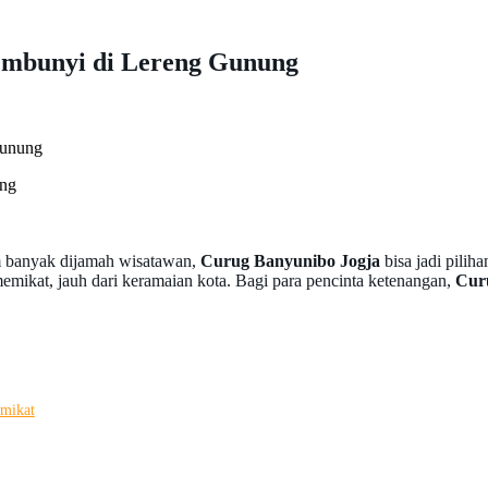
sembunyi di Lereng Gunung
Gunung
m banyak dijamah wisatawan,
Curug Banyunibo Jogja
bisa jadi pilih
emikat, jauh dari keramaian kota. Bagi para pencinta ketenangan,
Cur
emikat