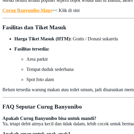
Meski belum terlalu populer seperti objek wisata lain di Bantul, akse
Curug Banyunibo Maps
<< Klik di sini
Fasilitas dan Tiket Masuk
Harga Tiket Masuk (HTM):
Gratis / Donasi sukarela
Fasilitas tersedia:
Area parkir
Tempat duduk sederhana
Spot foto alam
Belum tersedia warung makan atau toilet umum, jadi disarankan memb
FAQ Seputar Curug Banyunibo
Apakah Curug Banyunibo bisa untuk mandi?
Ya, tetapi debit airnya kecil dan tidak dalam, lebih cocok untuk bermai
Apakah aman untuk anak-anak?