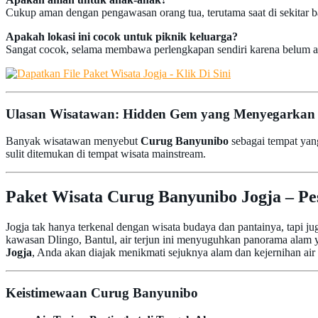
Cukup aman dengan pengawasan orang tua, terutama saat di sekitar ba
Apakah lokasi ini cocok untuk piknik keluarga?
Sangat cocok, selama membawa perlengkapan sendiri karena belum ada
Ulasan Wisatawan: Hidden Gem yang Menyegarkan
Banyak wisatawan menyebut
Curug Banyunibo
sebagai tempat yan
sulit ditemukan di tempat wisata mainstream.
Paket Wisata Curug Banyunibo Jogja – Pe
Jogja tak hanya terkenal dengan wisata budaya dan pantainya, tapi
kawasan Dlingo, Bantul, air terjun ini menyuguhkan panorama alam 
Jogja
, Anda akan diajak menikmati sejuknya alam dan kejernihan air 
Keistimewaan Curug Banyunibo