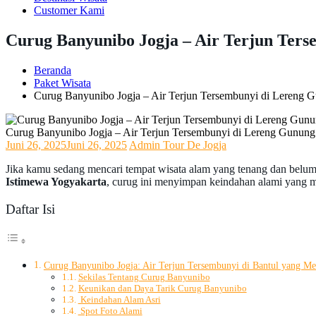
Customer Kami
Curug Banyunibo Jogja – Air Terjun Ter
Beranda
Paket Wisata
Curug Banyunibo Jogja – Air Terjun Tersembunyi di Lereng 
Curug Banyunibo Jogja – Air Terjun Tersembunyi di Lereng Gunung
Juni 26, 2025
Juni 26, 2025
Admin Tour De Jogja
Jika kamu sedang mencari tempat wisata alam yang tenang dan belu
Istimewa Yogyakarta
, curug ini menyimpan keindahan alami yang m
Daftar Isi
Curug Banyunibo Jogja: Air Terjun Tersembunyi di Bantul yang M
Sekilas Tentang Curug Banyunibo
Keunikan dan Daya Tarik Curug Banyunibo
Keindahan Alam Asri
Spot Foto Alami