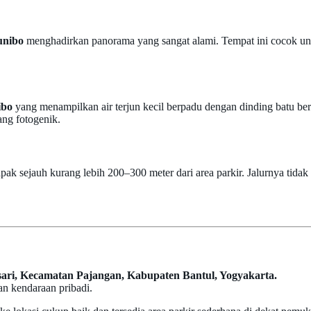
unibo
menghadirkan panorama yang sangat alami. Tempat ini cocok untu
ibo
yang menampilkan air terjun kecil berpadu dengan dinding batu 
ng fotogenik.
k sejauh kurang lebih 200–300 meter dari area parkir. Jalurnya tidak te
ari, Kecamatan Pajangan, Kabupaten Bantul, Yogyakarta.
n kendaraan pribadi.