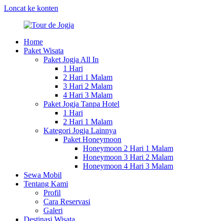
Loncat ke konten
Home
Tour
Paket
Paket Wisata
de
Tour
Paket Jogja All In
Jogja
&
1 Hari
Wisata
2 Hari 1 Malam
Jogja
3 Hari 2 Malam
2025
4 Hari 3 Malam
Paket Jogja Tanpa Hotel
1 Hari
2 Hari 1 Malam
Kategori Jogja Lainnya
Paket Honeymoon
Honeymoon 2 Hari 1 Malam
Honeymoon 3 Hari 2 Malam
Honeymoon 4 Hari 3 Malam
Sewa Mobil
Tentang Kami
Profil
Cara Reservasi
Galeri
Destinasi Wisata