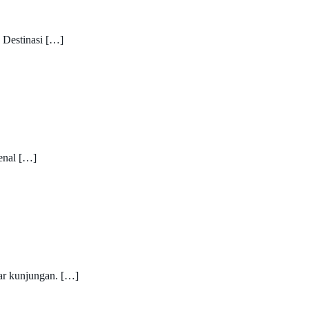
 Destinasi […]
kenal […]
ar kunjungan. […]