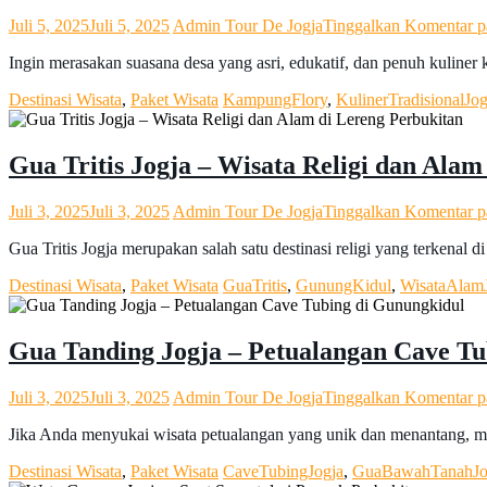
Juli 5, 2025
Juli 5, 2025
Admin Tour De Jogja
Tinggalkan Komentar
p
Ingin merasakan suasana desa yang asri, edukatif, dan penuh kuline
Destinasi Wisata
,
Paket Wisata
KampungFlory
,
KulinerTradisionalJog
Gua Tritis Jogja – Wisata Religi dan Alam
Juli 3, 2025
Juli 3, 2025
Admin Tour De Jogja
Tinggalkan Komentar
p
Gua Tritis Jogja merupakan salah satu destinasi religi yang terkenal
Destinasi Wisata
,
Paket Wisata
GuaTritis
,
GunungKidul
,
WisataAlam
Gua Tanding Jogja – Petualangan Cave Tu
Juli 3, 2025
Juli 3, 2025
Admin Tour De Jogja
Tinggalkan Komentar
p
Jika Anda menyukai wisata petualangan yang unik dan menantang, m
Destinasi Wisata
,
Paket Wisata
CaveTubingJogja
,
GuaBawahTanahJo