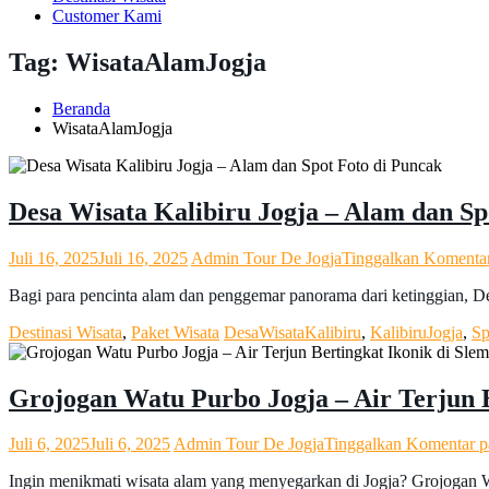
Customer Kami
Tag:
WisataAlamJogja
Beranda
WisataAlamJogja
Desa Wisata Kalibiru Jogja – Alam dan Sp
Juli 16, 2025
Juli 16, 2025
Admin Tour De Jogja
Tinggalkan Komenta
Bagi para pencinta alam dan penggemar panorama dari ketinggian, Des
Destinasi Wisata
,
Paket Wisata
DesaWisataKalibiru
,
KalibiruJogja
,
Sp
Grojogan Watu Purbo Jogja – Air Terjun B
Juli 6, 2025
Juli 6, 2025
Admin Tour De Jogja
Tinggalkan Komentar
p
Ingin menikmati wisata alam yang menyegarkan di Jogja? Grojogan Wa