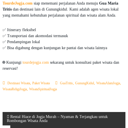
TourdeJogja.com
siap menemani perjalanan Anda menuju
Gua Maria
Tritis
dan destinasi lain di Gunungkidul. Kami adalah agen wisata lokal
yang memahami kebutuhan perjalanan spiritual dan wisata alam Anda.
✅ Itinerary fleksibel
✅ Transportasi dan akomodasi termasuk
✅ Pendampingan lokal
✅ Bisa digabung dengan kunjungan ke pantai dan wisata lainnya
🌐 Kunjungi
tourdejogja.com
sekarang untuk konsultasi paket wisata dan
reservasi!
,
,
,
,
Destinasi Wisata
Paket Wisata
GuaTritis
GunungKidul
WisataAlamJogja
,
WisataReligiJogja
WisataSpiritualJogja
N
Rental Hiace di Jogja Murah – Nyaman & Terjangkau untuk
Rombongan Wisata Anda