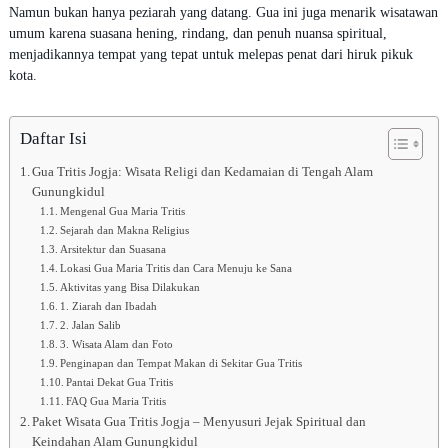
Namun bukan hanya peziarah yang datang. Gua ini juga menarik wisatawan
5
umum karena suasana hening, rindang, dan penuh nuansa spiritual,
menjadikannya tempat yang tepat untuk melepas penat dari hiruk pikuk
kota.
Daftar Isi
Gua Tritis Jogja: Wisata Religi dan Kedamaian di Tengah Alam
Gunungkidul
Mengenal Gua Maria Tritis
Sejarah dan Makna Religius
Arsitektur dan Suasana
Lokasi Gua Maria Tritis dan Cara Menuju ke Sana
Aktivitas yang Bisa Dilakukan
1. Ziarah dan Ibadah
2. Jalan Salib
3. Wisata Alam dan Foto
Penginapan dan Tempat Makan di Sekitar Gua Tritis
Pantai Dekat Gua Tritis
FAQ Gua Maria Tritis
Paket Wisata Gua Tritis Jogja – Menyusuri Jejak Spiritual dan
Keindahan Alam Gunungkidul