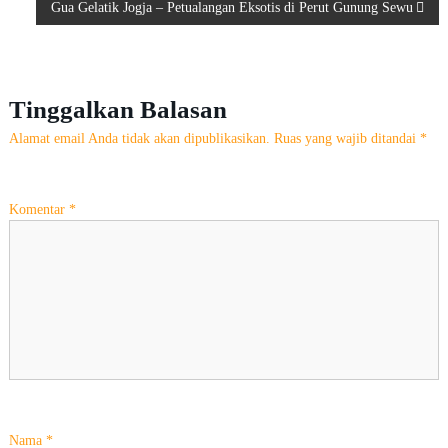
a
Gua Gelatik Jogja – Petualangan Eksotis di Perut Gunung Sewu
v
i
Tinggalkan Balasan
g
Alamat email Anda tidak akan dipublikasikan.
Ruas yang wajib ditandai
*
a
Komentar
*
s
i
p
o
s
Nama
*