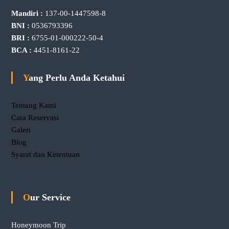
Mandiri :
137-00-1447598-8
BNI :
0536793396
BRI :
6755-01-000222-50-4
BCA :
4451-8161-22
Yang Perlu Anda Ketahui
Tentang Kami
Cara Reservasi
Galeri
Blog
Syarat dan Ketentuan
Our Service
Honeymoon Trip