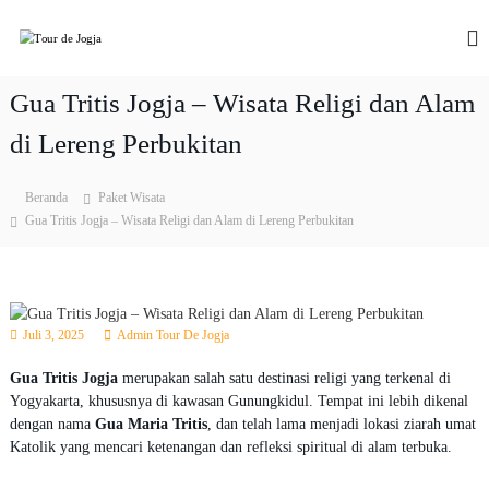
L
o
T
P
a
n
o
k
c
u
e
Gua Tritis Jogja – Wisata Religi dan Alam
a
r
t
t
T
di Lereng Perbukitan
d
k
o
e
e
u
J
r
k
Beranda
Paket Wisata
&
o
o
Gua Tritis Jogja – Wisata Religi dan Alam di Lereng Perbukitan
W
n
g
i
t
j
s
e
a
a
n
t
a
Juli 3, 2025
Admin Tour De Jogja
J
o
Gua Tritis Jogja
merupakan salah satu destinasi religi yang terkenal di
g
Yogyakarta, khususnya di kawasan Gunungkidul. Tempat ini lebih dikenal
j
dengan nama
Gua Maria Tritis
, dan telah lama menjadi lokasi ziarah umat
a
Katolik yang mencari ketenangan dan refleksi spiritual di alam terbuka.
2
0
2