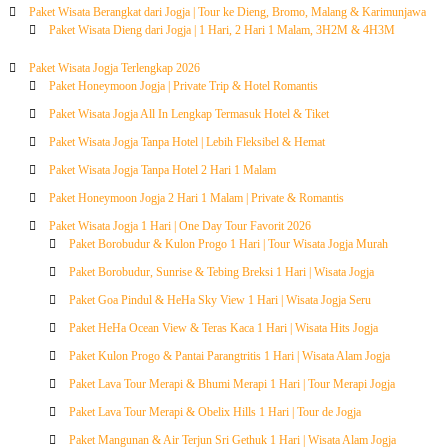
Paket Wisata Berangkat dari Jogja | Tour ke Dieng, Bromo, Malang & Karimunjawa
Paket Wisata Dieng dari Jogja | 1 Hari, 2 Hari 1 Malam, 3H2M & 4H3M
Paket Wisata Jogja Terlengkap 2026
Paket Honeymoon Jogja | Private Trip & Hotel Romantis
Paket Wisata Jogja All In Lengkap Termasuk Hotel & Tiket
Paket Wisata Jogja Tanpa Hotel | Lebih Fleksibel & Hemat
Paket Wisata Jogja Tanpa Hotel 2 Hari 1 Malam
Paket Honeymoon Jogja 2 Hari 1 Malam | Private & Romantis
Paket Wisata Jogja 1 Hari | One Day Tour Favorit 2026
Paket Borobudur & Kulon Progo 1 Hari | Tour Wisata Jogja Murah
Paket Borobudur, Sunrise & Tebing Breksi 1 Hari | Wisata Jogja
Paket Goa Pindul & HeHa Sky View 1 Hari | Wisata Jogja Seru
Paket HeHa Ocean View & Teras Kaca 1 Hari | Wisata Hits Jogja
Paket Kulon Progo & Pantai Parangtritis 1 Hari | Wisata Alam Jogja
Paket Lava Tour Merapi & Bhumi Merapi 1 Hari | Tour Merapi Jogja
Paket Lava Tour Merapi & Obelix Hills 1 Hari | Tour de Jogja
Paket Mangunan & Air Terjun Sri Gethuk 1 Hari | Wisata Alam Jogja