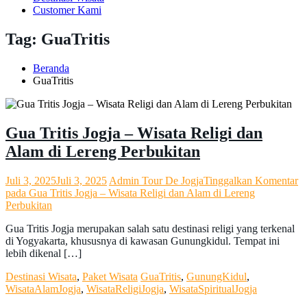
Customer Kami
Tag:
GuaTritis
Beranda
GuaTritis
Gua Tritis Jogja – Wisata Religi dan
Alam di Lereng Perbukitan
Juli 3, 2025
Juli 3, 2025
Admin Tour De Jogja
Tinggalkan Komentar
pada Gua Tritis Jogja – Wisata Religi dan Alam di Lereng
Perbukitan
Gua Tritis Jogja merupakan salah satu destinasi religi yang terkenal
di Yogyakarta, khususnya di kawasan Gunungkidul. Tempat ini
lebih dikenal […]
Destinasi Wisata
,
Paket Wisata
GuaTritis
,
GunungKidul
,
WisataAlamJogja
,
WisataReligiJogja
,
WisataSpiritualJogja