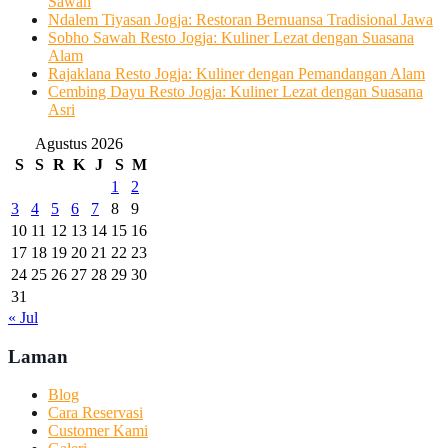
Sawah
Ndalem Tiyasan Jogja: Restoran Bernuansa Tradisional Jawa
Sobho Sawah Resto Jogja: Kuliner Lezat dengan Suasana
Alam
Rajaklana Resto Jogja: Kuliner dengan Pemandangan Alam
Cembing Dayu Resto Jogja: Kuliner Lezat dengan Suasana
Asri
Agustus 2026
S
S
R
K
J
S
M
1
2
3
4
5
6
7
8
9
10
11
12
13
14
15
16
17
18
19
20
21
22
23
24
25
26
27
28
29
30
31
« Jul
Laman
Blog
Cara Reservasi
Customer Kami