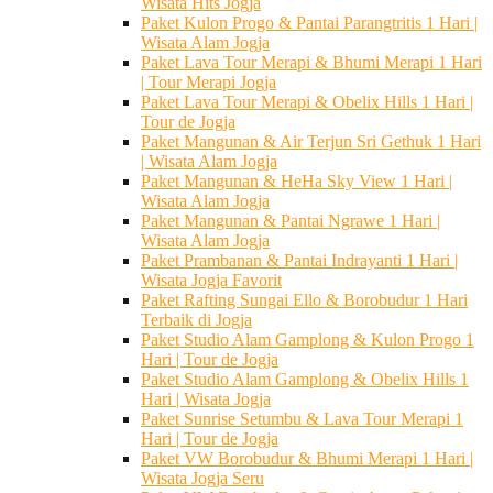
Wisata Hits Jogja
Paket Kulon Progo & Pantai Parangtritis 1 Hari |
Wisata Alam Jogja
Paket Lava Tour Merapi & Bhumi Merapi 1 Hari
| Tour Merapi Jogja
Paket Lava Tour Merapi & Obelix Hills 1 Hari |
Tour de Jogja
Paket Mangunan & Air Terjun Sri Gethuk 1 Hari
| Wisata Alam Jogja
Paket Mangunan & HeHa Sky View 1 Hari |
Wisata Alam Jogja
Paket Mangunan & Pantai Ngrawe 1 Hari |
Wisata Alam Jogja
Paket Prambanan & Pantai Indrayanti 1 Hari |
Wisata Jogja Favorit
Paket Rafting Sungai Ello & Borobudur 1 Hari
Terbaik di Jogja
Paket Studio Alam Gamplong & Kulon Progo 1
Hari | Tour de Jogja
Paket Studio Alam Gamplong & Obelix Hills 1
Hari | Wisata Jogja
Paket Sunrise Setumbu & Lava Tour Merapi 1
Hari | Tour de Jogja
Paket VW Borobudur & Bhumi Merapi 1 Hari |
Wisata Jogja Seru