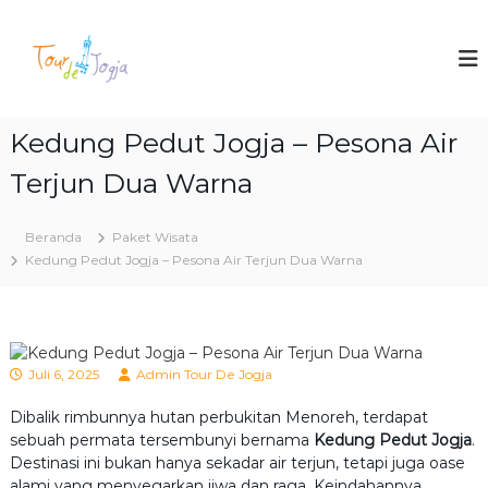
L
o
T
P
a
n
o
k
c
u
e
a
r
t
t
T
Kedung Pedut Jogja – Pesona Air
d
k
o
e
e
u
Terjun Dua Warna
J
r
k
&
o
o
W
n
Beranda
Paket Wisata
g
i
t
Kedung Pedut Jogja – Pesona Air Terjun Dua Warna
j
s
e
a
a
n
t
a
J
o
Juli 6, 2025
Admin Tour De Jogja
g
j
Dibalik rimbunnya hutan perbukitan Menoreh, terdapat
a
sebuah permata tersembunyi bernama
Kedung Pedut Jogja
.
2
Destinasi ini bukan hanya sekadar air terjun, tetapi juga oase
0
2
alami yang menyegarkan jiwa dan raga. Keindahannya