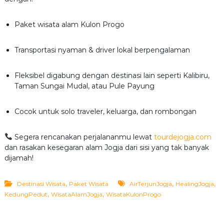
Paket wisata alam Kulon Progo
Transportasi nyaman & driver lokal berpengalaman
Fleksibel digabung dengan destinasi lain seperti Kalibiru,
Taman Sungai Mudal, atau Pule Payung
Cocok untuk solo traveler, keluarga, dan rombongan
Segera rencanakan perjalananmu lewat
tourdejogja.com
dan rasakan kesegaran alam Jogja dari sisi yang tak banyak
dijamah!
,
,
,
Destinasi Wisata
Paket Wisata
AirTerjunJogja
HealingJogja
,
,
KedungPedut
WisataAlamJogja
WisataKulonProgo