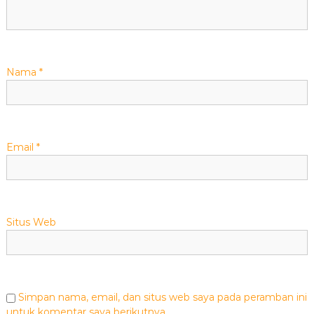
s
Nama
*
Email
*
Situs Web
Simpan nama, email, dan situs web saya pada peramban ini
untuk komentar saya berikutnya.