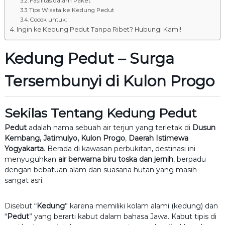
Fasilitas dalam Paket
Tips Wisata ke Kedung Pedut
Cocok untuk:
Ingin ke Kedung Pedut Tanpa Ribet? Hubungi Kami!
Kedung Pedut – Surga
Tersembunyi di Kulon Progo
Sekilas Tentang Kedung Pedut
Pedut
adalah nama sebuah air terjun yang terletak di
Dusun
Kembang, Jatimulyo, Kulon Progo
,
Daerah Istimewa
Yogyakarta
. Berada di kawasan perbukitan, destinasi ini
menyuguhkan
air berwarna biru toska dan jernih
, berpadu
dengan bebatuan alam dan suasana hutan yang masih
sangat asri.
Disebut “
Kedung
” karena memiliki kolam alami (kedung) dan
“
Pedut
” yang berarti kabut dalam bahasa Jawa. Kabut tipis di