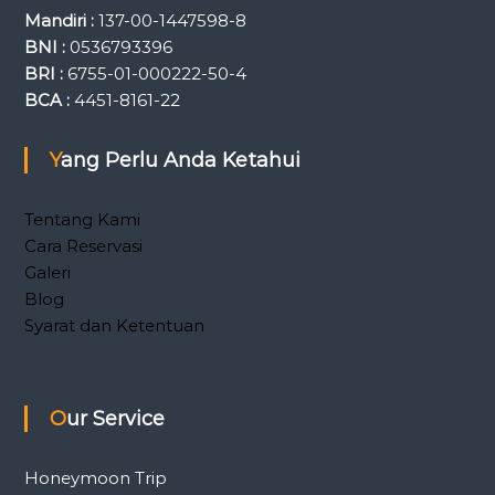
Mandiri :
137-00-1447598-8
BNI :
0536793396
BRI :
6755-01-000222-50-4
BCA :
4451-8161-22
Yang Perlu Anda Ketahui
Tentang Kami
Cara Reservasi
Galeri
Blog
Syarat dan Ketentuan
Our Service
Honeymoon Trip