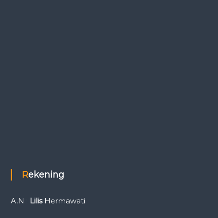
Rekening
A.N :
Lilis
Hermawati