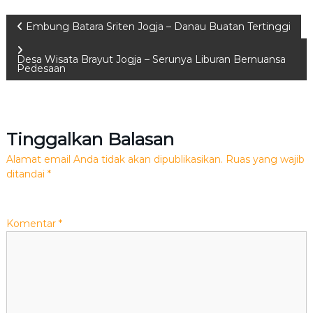
N
Embung Batara Sriten Jogja – Danau Buatan Tertinggi
a
Desa Wisata Brayut Jogja – Serunya Liburan Bernuansa
Pedesaan
v
i
Tinggalkan Balasan
g
Alamat email Anda tidak akan dipublikasikan.
Ruas yang wajib
ditandai
*
a
s
Komentar
*
i
p
o