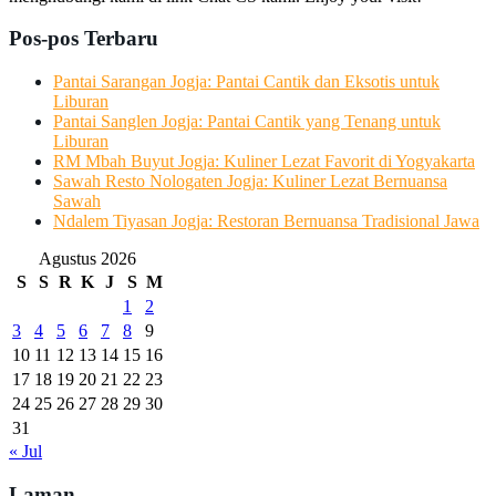
Pos-pos Terbaru
Pantai Sarangan Jogja: Pantai Cantik dan Eksotis untuk
Liburan
Pantai Sanglen Jogja: Pantai Cantik yang Tenang untuk
Liburan
RM Mbah Buyut Jogja: Kuliner Lezat Favorit di Yogyakarta
Sawah Resto Nologaten Jogja: Kuliner Lezat Bernuansa
Sawah
Ndalem Tiyasan Jogja: Restoran Bernuansa Tradisional Jawa
Agustus 2026
S
S
R
K
J
S
M
1
2
3
4
5
6
7
8
9
10
11
12
13
14
15
16
17
18
19
20
21
22
23
24
25
26
27
28
29
30
31
« Jul
Laman