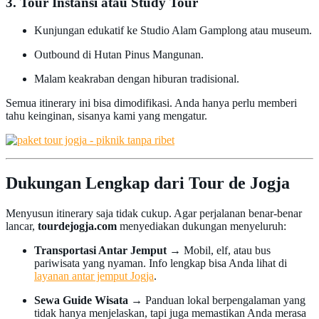
3. Tour Instansi atau Study Tour
Kunjungan edukatif ke Studio Alam Gamplong atau museum.
Outbound di Hutan Pinus Mangunan.
Malam keakraban dengan hiburan tradisional.
Semua itinerary ini bisa dimodifikasi. Anda hanya perlu memberi
tahu keinginan, sisanya kami yang mengatur.
Dukungan Lengkap dari Tour de Jogja
Menyusun itinerary saja tidak cukup. Agar perjalanan benar-benar
lancar,
tourdejogja.com
menyediakan dukungan menyeluruh:
Transportasi Antar Jemput
→ Mobil, elf, atau bus
pariwisata yang nyaman. Info lengkap bisa Anda lihat di
layanan antar jemput Jogja
.
Sewa Guide Wisata
→ Panduan lokal berpengalaman yang
tidak hanya menjelaskan, tapi juga memastikan Anda merasa