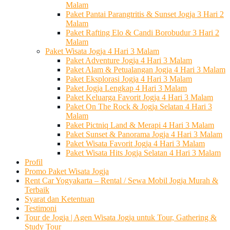
Malam
Paket Pantai Parangtritis & Sunset Jogja 3 Hari 2
Malam
Paket Rafting Elo & Candi Borobudur 3 Hari 2
Malam
Paket Wisata Jogja 4 Hari 3 Malam
Paket Adventure Jogja 4 Hari 3 Malam
Paket Alam & Petualangan Jogja 4 Hari 3 Malam
Paket Eksplorasi Jogja 4 Hari 3 Malam
Paket Jogja Lengkap 4 Hari 3 Malam
Paket Keluarga Favorit Jogja 4 Hari 3 Malam
Paket On The Rock & Jogja Selatan 4 Hari 3
Malam
Paket Pictniq Land & Merapi 4 Hari 3 Malam
Paket Sunset & Panorama Jogja 4 Hari 3 Malam
Paket Wisata Favorit Jogja 4 Hari 3 Malam
Paket Wisata Hits Jogja Selatan 4 Hari 3 Malam
Profil
Promo Paket Wisata Jogja
Rent Car Yogyakarta – Rental / Sewa Mobil Jogja Murah &
Terbaik
Syarat dan Ketentuan
Testimoni
Tour de Jogja | Agen Wisata Jogja untuk Tour, Gathering &
Study Tour