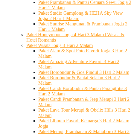
Paket Prambanan & Pantai Cemara Sewu Jogja 2
Hari 1 Malam
Paket Studio Gamplong & HEHA Sky View
Jogja 2 Hari 1 Malam
Paket Sunrise Mangunan & Prambanan Jogja 2
Hari 1 Malam
Paket Honeymoon Jogja 4 Hari 3 Malam | Wisata &
Hotel Romantis
Paket Wisata Jogja 3 Hari 2 Malam
Paket Alam & Spot Foto Favorit Jogja 3 Hari 2
Malam
Paket Amazing Adventure Favorit 3 Hari 2
Malam
Paket Borobudur & Goa Pindul 3 Hari 2 Malam
Paket Borobudur & Pantai Selatan 3 Hari 2
Malam
Paket Candi Borobudur & Pantai Parangtritis 3
Hari 2 Malam
Paket Candi Prambanan & Jeep Merapi 3 Hari 2
Malam
Paket Lava Tour Merapi & Obelix Hills 3 Hari 2
Malam
Paket Liburan Favorit Keluarga 3 Hari 2 Malam
Jogja
Paket Merapi, Prambanan & Malioboro 3 Hari 2