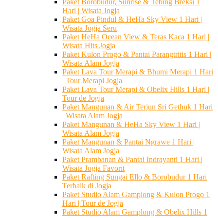
Paket Borobudur, Sunrise & Tebing Breksi 1
Hari | Wisata Jogja
Paket Goa Pindul & HeHa Sky View 1 Hari |
Wisata Jogja Seru
Paket HeHa Ocean View & Teras Kaca 1 Hari |
Wisata Hits Jogja
Paket Kulon Progo & Pantai Parangtritis 1 Hari |
Wisata Alam Jogja
Paket Lava Tour Merapi & Bhumi Merapi 1 Hari
| Tour Merapi Jogja
Paket Lava Tour Merapi & Obelix Hills 1 Hari |
Tour de Jogja
Paket Mangunan & Air Terjun Sri Gethuk 1 Hari
| Wisata Alam Jogja
Paket Mangunan & HeHa Sky View 1 Hari |
Wisata Alam Jogja
Paket Mangunan & Pantai Ngrawe 1 Hari |
Wisata Alam Jogja
Paket Prambanan & Pantai Indrayanti 1 Hari |
Wisata Jogja Favorit
Paket Rafting Sungai Ello & Borobudur 1 Hari
Terbaik di Jogja
Paket Studio Alam Gamplong & Kulon Progo 1
Hari | Tour de Jogja
Paket Studio Alam Gamplong & Obelix Hills 1