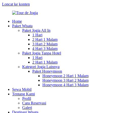
Loncat ke konten
Home
Tour
Paket
Paket Wisata
de
Tour
Paket Jogja All In
Jogja
&
1 Hari
Wisata
2 Hari 1 Malam
Jogja
3 Hari 2 Malam
2025
4 Hari 3 Malam
Paket Jogja Tanpa Hotel
1 Hari
2 Hari 1 Malam
Kategori Jogja Lainnya
Paket Honeymoon
Honeymoon 2 Hari 1 Malam
Honeymoon 3 Hari 2 Malam
Honeymoon 4 Hari 3 Malam
Sewa Mobil
Tentang Kami
Profil
Cara Reservasi
Galeri
Destinasi Wisata