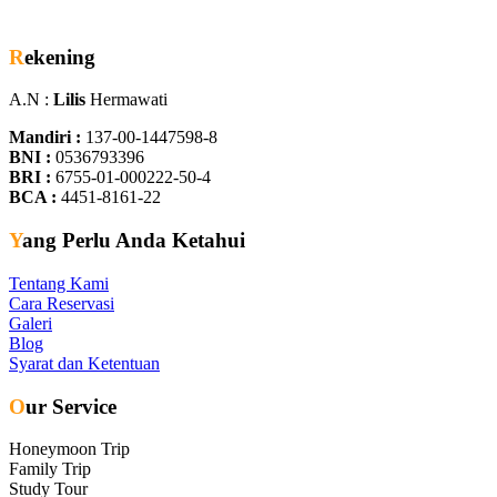
Rekening
A.N :
Lilis
Hermawati
Mandiri :
137-00-1447598-8
BNI :
0536793396
BRI :
6755-01-000222-50-4
BCA :
4451-8161-22
Yang Perlu Anda Ketahui
Tentang Kami
Cara Reservasi
Galeri
Blog
Syarat dan Ketentuan
Our Service
Honeymoon Trip
Family Trip
Study Tour