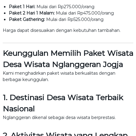
Paket 1 Hari:
Mulai dari Rp275.000/orang
Paket 2 Hari 1 Malam:
Mulai dari Rp475.000/orang
Paket Gathering:
Mulai dari Rp525.000/orang
Harga dapat disesuaikan dengan kebutuhan tambahan.
Keunggulan Memilih Paket Wisata
Desa Wisata Nglanggeran Jogja
Kami menghadirkan paket wisata berkualitas dengan
berbagai keunggulan.
1. Destinasi Desa Wisata Terbaik
Nasional
Nglanggeran dikenal sebagai desa wisata berprestasi.
2. Aktivitas Wisata yang Lengkap