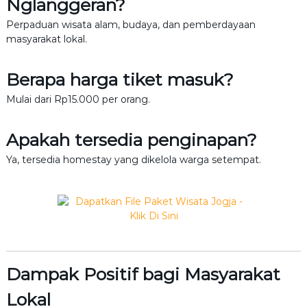
Nglanggeran?
Perpaduan wisata alam, budaya, dan pemberdayaan
masyarakat lokal.
Berapa harga tiket masuk?
Mulai dari Rp15.000 per orang.
Apakah tersedia penginapan?
Ya, tersedia homestay yang dikelola warga setempat.
Dampak Positif bagi Masyarakat
Lokal