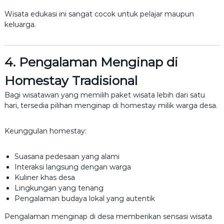
Wisata edukasi ini sangat cocok untuk pelajar maupun
keluarga.
4. Pengalaman Menginap di
Homestay Tradisional
Bagi wisatawan yang memilih paket wisata lebih dari satu
hari, tersedia pilihan menginap di homestay milik warga desa.
Keunggulan homestay:
Suasana pedesaan yang alami
Interaksi langsung dengan warga
Kuliner khas desa
Lingkungan yang tenang
Pengalaman budaya lokal yang autentik
Pengalaman menginap di desa memberikan sensasi wisata