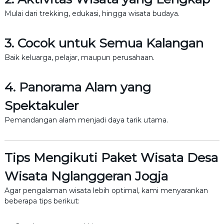
Mulai dari trekking, edukasi, hingga wisata budaya.
3. Cocok untuk Semua Kalangan
Baik keluarga, pelajar, maupun perusahaan.
4. Panorama Alam yang
Spektakuler
Pemandangan alam menjadi daya tarik utama.
Tips Mengikuti Paket Wisata Desa
Wisata Nglanggeran Jogja
Agar pengalaman wisata lebih optimal, kami menyarankan
beberapa tips berikut: