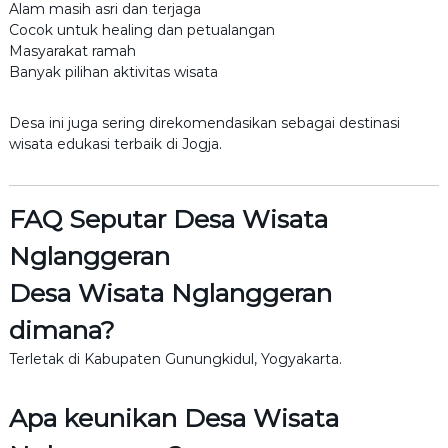
Alam masih asri dan terjaga
Cocok untuk healing dan petualangan
Masyarakat ramah
Banyak pilihan aktivitas wisata
Desa ini juga sering direkomendasikan sebagai destinasi
wisata edukasi terbaik di Jogja.
FAQ Seputar Desa Wisata
Nglanggeran
Desa Wisata Nglanggeran
dimana?
Terletak di Kabupaten Gunungkidul, Yogyakarta.
Apa keunikan Desa Wisata