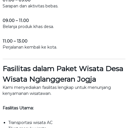
Sarapan dan aktivitas bebas.
09.00 – 11.00
Belanja produk khas desa.
11.00 – 13.00
Perjalanan kembali ke kota.
Fasilitas dalam Paket Wisata Desa
Wisata Nglanggeran Jogja
Kami menyediakan fasilitas lengkap untuk menunjang
kenyamanan wisatawan.
Fasilitas Utama:
Transportasi wisata AC