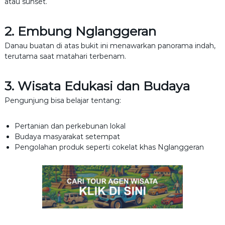
atau sunset.
2. Embung Nglanggeran
Danau buatan di atas bukit ini menawarkan panorama indah,
terutama saat matahari terbenam.
3. Wisata Edukasi dan Budaya
Pengunjung bisa belajar tentang:
Pertanian dan perkebunan lokal
Budaya masyarakat setempat
Pengolahan produk seperti cokelat khas Nglanggeran