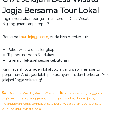
Jogja Bersama Tour Lokal
Ingin merasakan pengalaman seru di Desa Wisata
Nglanggeran tanpa repot?
Bersama
tourdejogja.com
,
Anda bisa menikmati:
Paket wisata desa lengkap
Trip petualangan & edukasi
Itinerary fleksibel sesuai kebutuhan
Kami adalah tour agen lokal Jogja yang siap membantu
perjalanan Anda jadi lebih praktis, nyaman, dan berkesan. Yuk,
jelajahi Jogja sekarang!
,
Destinasi Wisata
Paket Wisata
desa wisata nglanggeran
,
,
,
,
jogja
embung nglanggeran
gunung api purba
liburan jogja
,
,
,
nglanggeran jogja
tempat wisata jogja
Wisata alam Jogja
wisata
,
gunungkidul
wisata jogja