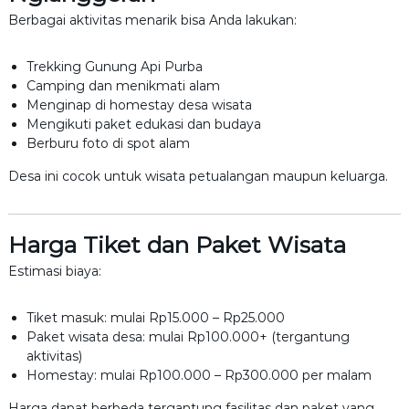
Berbagai aktivitas menarik bisa Anda lakukan:
Trekking Gunung Api Purba
Camping dan menikmati alam
Menginap di homestay desa wisata
Mengikuti paket edukasi dan budaya
Berburu foto di spot alam
Desa ini cocok untuk wisata petualangan maupun keluarga.
Harga Tiket dan Paket Wisata
Estimasi biaya:
Tiket masuk: mulai Rp15.000 – Rp25.000
Paket wisata desa: mulai Rp100.000+ (tergantung
aktivitas)
Homestay: mulai Rp100.000 – Rp300.000 per malam
Harga dapat berbeda tergantung fasilitas dan paket yang