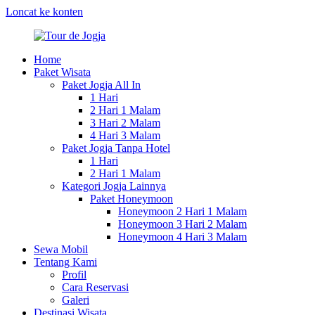
Loncat ke konten
Home
Tour
Paket
Paket Wisata
de
Tour
Paket Jogja All In
Jogja
&
1 Hari
Wisata
2 Hari 1 Malam
Jogja
3 Hari 2 Malam
2025
4 Hari 3 Malam
Paket Jogja Tanpa Hotel
1 Hari
2 Hari 1 Malam
Kategori Jogja Lainnya
Paket Honeymoon
Honeymoon 2 Hari 1 Malam
Honeymoon 3 Hari 2 Malam
Honeymoon 4 Hari 3 Malam
Sewa Mobil
Tentang Kami
Profil
Cara Reservasi
Galeri
Destinasi Wisata