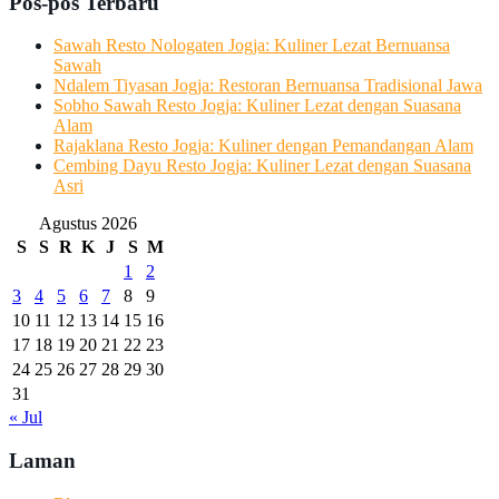
Pos-pos Terbaru
Sawah Resto Nologaten Jogja: Kuliner Lezat Bernuansa
Sawah
Ndalem Tiyasan Jogja: Restoran Bernuansa Tradisional Jawa
Sobho Sawah Resto Jogja: Kuliner Lezat dengan Suasana
Alam
Rajaklana Resto Jogja: Kuliner dengan Pemandangan Alam
Cembing Dayu Resto Jogja: Kuliner Lezat dengan Suasana
Asri
Agustus 2026
S
S
R
K
J
S
M
1
2
3
4
5
6
7
8
9
10
11
12
13
14
15
16
17
18
19
20
21
22
23
24
25
26
27
28
29
30
31
« Jul
Laman