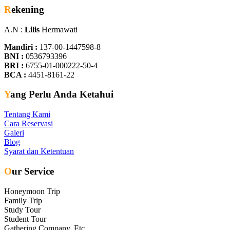
Rekening
A.N :
Lilis
Hermawati
Mandiri :
137-00-1447598-8
BNI :
0536793396
BRI :
6755-01-000222-50-4
BCA :
4451-8161-22
Yang Perlu Anda Ketahui
Tentang Kami
Cara Reservasi
Galeri
Blog
Syarat dan Ketentuan
Our Service
Honeymoon Trip
Family Trip
Study Tour
Student Tour
Gathering Company, Etc.