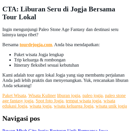
CTA: Liburan Seru di Jogja Bersama
Tour Lokal
Ingin mengunjungi Paleo Stone Age Fantasy dan destinasi seru
lainnya tanpa ribet?
Bersama
tourdejogja.com
,
Anda bisa mendapatkan:
Paket wisata Jogja lengkap
Trip keluarga & rombongan
Itinerary fleksibel sesuai kebutuhan
Kami adalah tour agen lokal Jogja yang siap membantu perjalanan
Anda jadi lebih praktis dan menyenangkan. Yuk, rencanakan liburan
Anda sekarang!
Paket Wisata
,
Wisata Kuliner
liburan jogja
,
paleo jogja
,
paleo stone
age fantasy jogja
,
Spot foto Jogja
,
tempat wisata jogja
,
wisata
edukasi Jogja
,
wisata jogja
,
wisata keluarga Jogja
,
wisata unik jogja
Navigasi pos
Pawon Mbah Gito Jogja: Restoran Unik Bernuansa Jawa