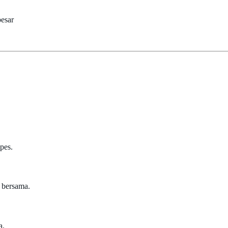
esar
pes.
 bersama.
a.