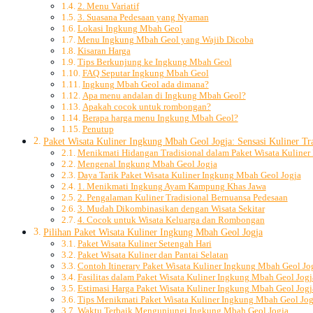
2. Menu Variatif
3. Suasana Pedesaan yang Nyaman
Lokasi Ingkung Mbah Geol
Menu Ingkung Mbah Geol yang Wajib Dicoba
Kisaran Harga
Tips Berkunjung ke Ingkung Mbah Geol
FAQ Seputar Ingkung Mbah Geol
Ingkung Mbah Geol ada dimana?
Apa menu andalan di Ingkung Mbah Geol?
Apakah cocok untuk rombongan?
Berapa harga menu Ingkung Mbah Geol?
Penutup
Paket Wisata Kuliner Ingkung Mbah Geol Jogja: Sensasi Kuliner Tr
Menikmati Hidangan Tradisional dalam Paket Wisata Kuliner
Mengenal Ingkung Mbah Geol Jogja
Daya Tarik Paket Wisata Kuliner Ingkung Mbah Geol Jogja
1. Menikmati Ingkung Ayam Kampung Khas Jawa
2. Pengalaman Kuliner Tradisional Bernuansa Pedesaan
3. Mudah Dikombinasikan dengan Wisata Sekitar
4. Cocok untuk Wisata Keluarga dan Rombongan
Pilihan Paket Wisata Kuliner Ingkung Mbah Geol Jogja
Paket Wisata Kuliner Setengah Hari
Paket Wisata Kuliner dan Pantai Selatan
Contoh Itinerary Paket Wisata Kuliner Ingkung Mbah Geol Jo
Fasilitas dalam Paket Wisata Kuliner Ingkung Mbah Geol Jogj
Estimasi Harga Paket Wisata Kuliner Ingkung Mbah Geol Jogj
Tips Menikmati Paket Wisata Kuliner Ingkung Mbah Geol Jog
Waktu Terbaik Mengunjungi Ingkung Mbah Geol Jogja