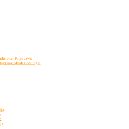
adisional Khas Jawa
 Ingkung Mbah Geol Jogja
gja
a
a
ja