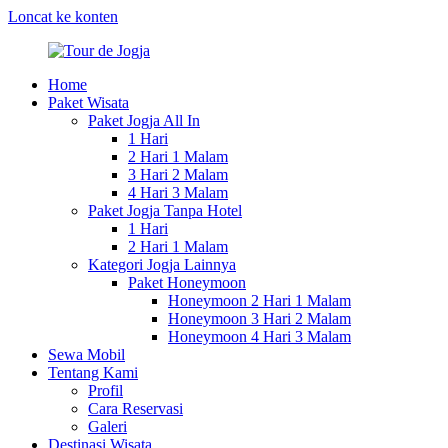
Loncat ke konten
Home
Tour
Paket
Paket Wisata
de
Tour
Paket Jogja All In
Jogja
&
1 Hari
Wisata
2 Hari 1 Malam
Jogja
3 Hari 2 Malam
2025
4 Hari 3 Malam
Paket Jogja Tanpa Hotel
1 Hari
2 Hari 1 Malam
Kategori Jogja Lainnya
Paket Honeymoon
Honeymoon 2 Hari 1 Malam
Honeymoon 3 Hari 2 Malam
Honeymoon 4 Hari 3 Malam
Sewa Mobil
Tentang Kami
Profil
Cara Reservasi
Galeri
Destinasi Wisata