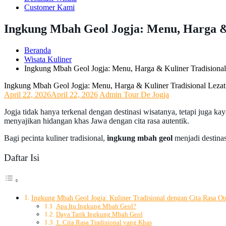
Customer Kami
Ingkung Mbah Geol Jogja: Menu, Harga & 
Beranda
Wisata Kuliner
Ingkung Mbah Geol Jogja: Menu, Harga & Kuliner Tradisional
Ingkung Mbah Geol Jogja: Menu, Harga & Kuliner Tradisional Lezat
April 22, 2026
April 22, 2026
Admin Tour De Jogja
Jogja tidak hanya terkenal dengan destinasi wisatanya, tetapi juga k
menyajikan hidangan khas Jawa dengan cita rasa autentik.
Bagi pecinta kuliner tradisional,
ingkung mbah geol
menjadi destina
Daftar Isi
Ingkung Mbah Geol Jogja: Kuliner Tradisional dengan Cita Rasa Ot
Apa Itu Ingkung Mbah Geol?
Daya Tarik Ingkung Mbah Geol
1. Cita Rasa Tradisional yang Khas