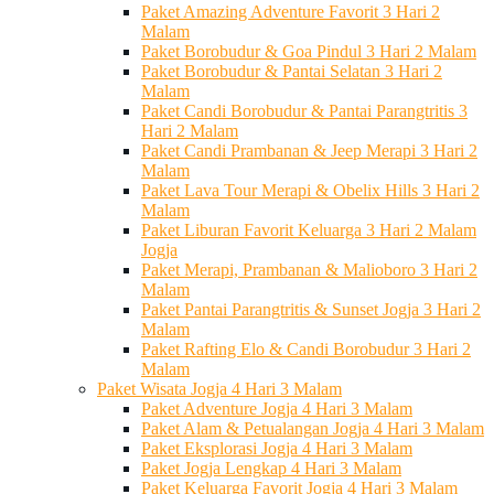
Paket Amazing Adventure Favorit 3 Hari 2
Malam
Paket Borobudur & Goa Pindul 3 Hari 2 Malam
Paket Borobudur & Pantai Selatan 3 Hari 2
Malam
Paket Candi Borobudur & Pantai Parangtritis 3
Hari 2 Malam
Paket Candi Prambanan & Jeep Merapi 3 Hari 2
Malam
Paket Lava Tour Merapi & Obelix Hills 3 Hari 2
Malam
Paket Liburan Favorit Keluarga 3 Hari 2 Malam
Jogja
Paket Merapi, Prambanan & Malioboro 3 Hari 2
Malam
Paket Pantai Parangtritis & Sunset Jogja 3 Hari 2
Malam
Paket Rafting Elo & Candi Borobudur 3 Hari 2
Malam
Paket Wisata Jogja 4 Hari 3 Malam
Paket Adventure Jogja 4 Hari 3 Malam
Paket Alam & Petualangan Jogja 4 Hari 3 Malam
Paket Eksplorasi Jogja 4 Hari 3 Malam
Paket Jogja Lengkap 4 Hari 3 Malam
Paket Keluarga Favorit Jogja 4 Hari 3 Malam