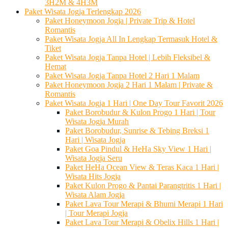
3H2M & 4H3M
Paket Wisata Jogja Terlengkap 2026
Paket Honeymoon Jogja | Private Trip & Hotel
Romantis
Paket Wisata Jogja All In Lengkap Termasuk Hotel &
Tiket
Paket Wisata Jogja Tanpa Hotel | Lebih Fleksibel &
Hemat
Paket Wisata Jogja Tanpa Hotel 2 Hari 1 Malam
Paket Honeymoon Jogja 2 Hari 1 Malam | Private &
Romantis
Paket Wisata Jogja 1 Hari | One Day Tour Favorit 2026
Paket Borobudur & Kulon Progo 1 Hari | Tour
Wisata Jogja Murah
Paket Borobudur, Sunrise & Tebing Breksi 1
Hari | Wisata Jogja
Paket Goa Pindul & HeHa Sky View 1 Hari |
Wisata Jogja Seru
Paket HeHa Ocean View & Teras Kaca 1 Hari |
Wisata Hits Jogja
Paket Kulon Progo & Pantai Parangtritis 1 Hari |
Wisata Alam Jogja
Paket Lava Tour Merapi & Bhumi Merapi 1 Hari
| Tour Merapi Jogja
Paket Lava Tour Merapi & Obelix Hills 1 Hari |