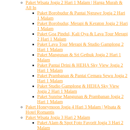
Paket Wisata Jogja 2 Hari 1 Malam | Harga Murah &
All In
Paket Borobudur & Pantai Ngrawe Jogja 2 Hari
1 Malam
Paket Borobudur, Merapi & Keraton Jogja 2 Hari
1 Malam
Paket Goa Pindul, Kali Oya & Lava Tour Merapi
2 Hari 1 Malam
Paket Lava Tour Merapi & Studio Gamplong 2
Hari 1 Malam
Paket Mangunan & Sri Gethuk Jogja 2 Hari 1
Malam
Paket Pantai Drini & HEHA Sky View Jogja 2
Hari 1 Malam
Paket Prambanan & Pantai Cemara Sewu Jogja 2
Hari 1 Malam
Paket Studio Gamplong & HEHA Sky View
Jogja 2 Hari 1 Malam
Paket Sunrise Mangunan & Prambanan Jogja 2
Hari 1 Malam
Paket Honeymoon Jogja 4 Hari 3 Malam | Wisata &
Hotel Romantis
Paket Wisata Jogja 3 Hari 2 Malam
Paket Alam & Spot Foto Favorit Jogja 3 Hari 2
Malam