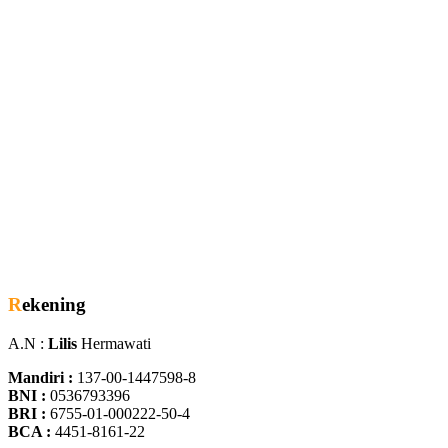
Rekening
A.N :
Lilis
Hermawati
Mandiri :
137-00-1447598-8
BNI :
0536793396
BRI :
6755-01-000222-50-4
BCA :
4451-8161-22