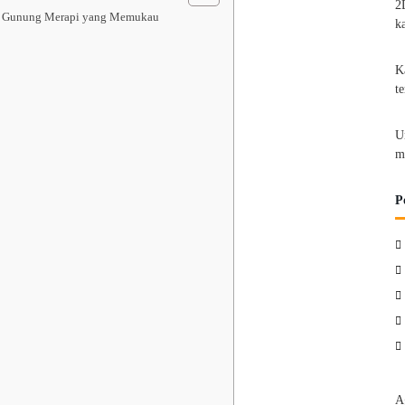
2
n Gunung Merapi yang Memukau
k
K
t
U
m
P
A