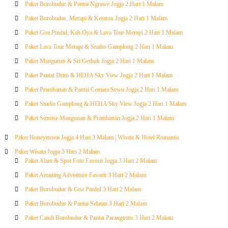
Paket Borobudur & Pantai Ngrawe Jogja 2 Hari 1 Malam
Paket Borobudur, Merapi & Keraton Jogja 2 Hari 1 Malam
Paket Goa Pindul, Kali Oya & Lava Tour Merapi 2 Hari 1 Malam
Paket Lava Tour Merapi & Studio Gamplong 2 Hari 1 Malam
Paket Mangunan & Sri Gethuk Jogja 2 Hari 1 Malam
Paket Pantai Drini & HEHA Sky View Jogja 2 Hari 1 Malam
Paket Prambanan & Pantai Cemara Sewu Jogja 2 Hari 1 Malam
Paket Studio Gamplong & HEHA Sky View Jogja 2 Hari 1 Malam
Paket Sunrise Mangunan & Prambanan Jogja 2 Hari 1 Malam
Paket Honeymoon Jogja 4 Hari 3 Malam | Wisata & Hotel Romantis
Paket Wisata Jogja 3 Hari 2 Malam
Paket Alam & Spot Foto Favorit Jogja 3 Hari 2 Malam
Paket Amazing Adventure Favorit 3 Hari 2 Malam
Paket Borobudur & Goa Pindul 3 Hari 2 Malam
Paket Borobudur & Pantai Selatan 3 Hari 2 Malam
Paket Candi Borobudur & Pantai Parangtritis 3 Hari 2 Malam