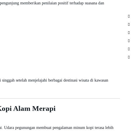
 pengunjung memberikan penilaian positif terhadap suasana dan
 singgah setelah menjelajahi berbagai destinasi wisata di kawasan
 Kopi Alam Merapi
antai. Udara pegunungan membuat pengalaman minum kopi terasa lebih