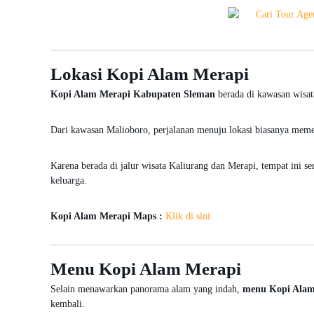
Lokasi Kopi Alam Merapi
Kopi Alam Merapi Kabupaten Sleman
berada di kawasan wisat
Dari kawasan Malioboro, perjalanan menuju lokasi biasanya memerl
Karena berada di jalur wisata Kaliurang dan Merapi, tempat ini se
keluarga.
Kopi Alam Merapi Maps :
Klik di sini
Menu Kopi Alam Merapi
Selain menawarkan panorama alam yang indah,
menu Kopi Alam
kembali.