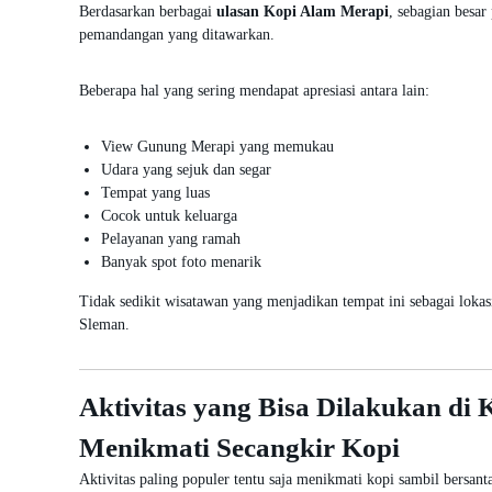
Berdasarkan berbagai
ulasan Kopi Alam Merapi
, sebagian besar
pemandangan yang ditawarkan.
Beberapa hal yang sering mendapat apresiasi antara lain:
View Gunung Merapi yang memukau
Udara yang sejuk dan segar
Tempat yang luas
Cocok untuk keluarga
Pelayanan yang ramah
Banyak spot foto menarik
Tidak sedikit wisatawan yang menjadikan tempat ini sebagai lokasi
Sleman.
Aktivitas yang Bisa Dilakukan di
Menikmati Secangkir Kopi
Aktivitas paling populer tentu saja menikmati kopi sambil bers