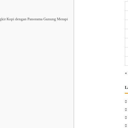
ngkir Kopi dengan Panorama Gunung Merapi
«
L