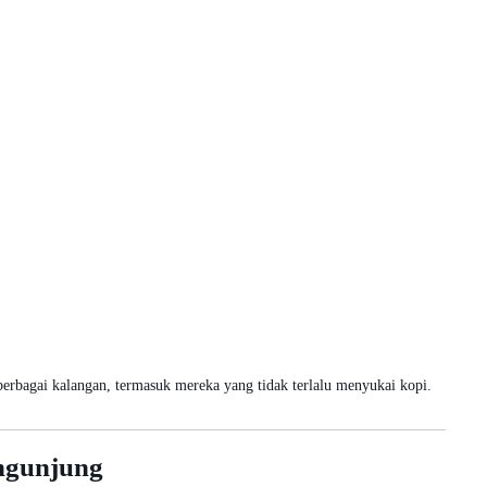
berbagai kalangan, termasuk mereka yang tidak terlalu menyukai kopi.
ngunjung