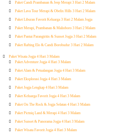
Paket Candi Prambanan & Jeep Merapi 3 Hari 2 Malam
Paket Lava Tour Merapi & Obelix Hills 3 Hari 2 Malam
Paket Liburan Favorit Keluarga 3 Hari 2 Malam Jogja
Paket Merapi, Prambanan & Malioboro 3 Hari 2 Malam
Paket Pantai Parangtritis & Sunset Jogja 3 Hari 2 Malam
Paket Rafting Elo & Candi Borobudur 3 Hari 2 Malam
Paket Wisata Jogja 4 Hari 3 Malam
Paket Adventure Jogja 4 Hari 3 Malam
Paket Alam & Petualangan Jogja 4 Hari 3 Malam
Paket Eksplorasi Jogja 4 Hari 3 Malam
Paket Jogja Lengkap 4 Hari 3 Malam
Paket Keluarga Favorit Jogja 4 Hari 3 Malam
Paket On The Rock & Jogja Selatan 4 Hari 3 Malam
Paket Pictniq Land & Merapi 4 Hari 3 Malam
Paket Sunset & Panorama Jogja 4 Hari 3 Malam
Paket Wisata Favorit Jogja 4 Hari 3 Malam