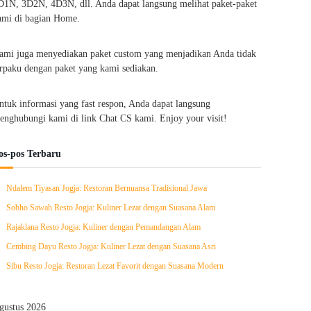
D1N, 3D2N, 4D3N, dll. Anda dapat langsung melihat paket-paket
ami di bagian Home.
ami juga menyediakan paket custom yang menjadikan Anda tidak
erpaku dengan paket yang kami sediakan.
ntuk informasi yang fast respon, Anda dapat langsung
enghubungi kami di link Chat CS kami. Enjoy your visit!
os-pos Terbaru
Ndalem Tiyasan Jogja: Restoran Bernuansa Tradisional Jawa
Sobho Sawah Resto Jogja: Kuliner Lezat dengan Suasana Alam
Rajaklana Resto Jogja: Kuliner dengan Pemandangan Alam
Cembing Dayu Resto Jogja: Kuliner Lezat dengan Suasana Asri
Sibu Resto Jogja: Restoran Lezat Favorit dengan Suasana Modern
gustus 2026