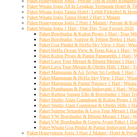
Paket Honeymoon Jogja | Private Trip & Hotel Romantis
Paket Wisata Jogja All In Lengkap Termasuk Hotel & Ti
Paket Wisata Jogja Tanpa Hotel | Lebih Fleksibel & Hem
Paket Wisata Jogja Tanpa Hotel 2 Hari 1 Malam
Paket Honeymoon Jogja 2 Hari 1 Malam | Private & Rom
Paket Wisata Jogja 1 Hari | One Day Tour Favorit 2026
Paket Borobudur & Kulon Progo 1 Hari | Tour Wi
Paket Borobudur, Sunrise & Tebing Breksi 1 Hari 
Paket Goa Pindul & HeHa Sky View 1 Hari | Wisa
Paket HeHa Ocean View & Teras Kaca 1 Hari | Wis
Paket Kulon Progo & Pantai Parangtritis 1 Hari | 
Paket Lava Tour Merapi & Bhumi Merapi 1 Hari |
Paket Lava Tour Merapi & Obelix Hills 1 Hari | T
Paket Mangunan & Air Terjun Sri Gethuk 1 Hari |
Paket Mangunan & HeHa Sky View 1 Hari | Wisat
Paket Mangunan & Pantai Ngrawe 1 Hari | Wisata
Paket Prambanan & Pantai Indrayanti 1 Hari | Wisa
Paket Rafting Sungai Ello & Borobudur 1 Hari Ter
Paket Studio Alam Gamplong & Kulon Progo 1 Har
Paket Studio Alam Gamplong & Obelix Hills 1 Hari
Paket Sunrise Setumbu & Lava Tour Merapi 1 Hari
Paket VW Borobudur & Bhumi Merapi 1 Hari | Wi
Paket VW Borobudur & Gereja Ayam Paket 1 Hari 
Paket Wisata Goa Pindul & Pantai Indrayanti Jogja
Paket Honeymoon Jogja 3 Hari 2 Malam | Hotel & Privat