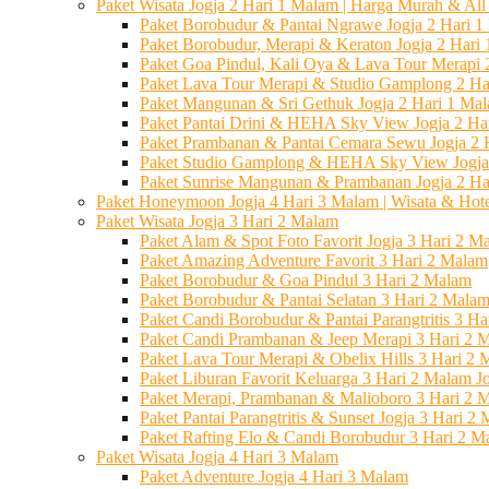
Paket Wisata Jogja 2 Hari 1 Malam | Harga Murah & All
Paket Borobudur & Pantai Ngrawe Jogja 2 Hari 
Paket Borobudur, Merapi & Keraton Jogja 2 Hari
Paket Goa Pindul, Kali Oya & Lava Tour Merapi 
Paket Lava Tour Merapi & Studio Gamplong 2 Ha
Paket Mangunan & Sri Gethuk Jogja 2 Hari 1 Ma
Paket Pantai Drini & HEHA Sky View Jogja 2 Ha
Paket Prambanan & Pantai Cemara Sewu Jogja 2 
Paket Studio Gamplong & HEHA Sky View Jogja
Paket Sunrise Mangunan & Prambanan Jogja 2 Ha
Paket Honeymoon Jogja 4 Hari 3 Malam | Wisata & Hot
Paket Wisata Jogja 3 Hari 2 Malam
Paket Alam & Spot Foto Favorit Jogja 3 Hari 2 M
Paket Amazing Adventure Favorit 3 Hari 2 Malam
Paket Borobudur & Goa Pindul 3 Hari 2 Malam
Paket Borobudur & Pantai Selatan 3 Hari 2 Mala
Paket Candi Borobudur & Pantai Parangtritis 3 H
Paket Candi Prambanan & Jeep Merapi 3 Hari 2 
Paket Lava Tour Merapi & Obelix Hills 3 Hari 2
Paket Liburan Favorit Keluarga 3 Hari 2 Malam J
Paket Merapi, Prambanan & Malioboro 3 Hari 2 
Paket Pantai Parangtritis & Sunset Jogja 3 Hari 2
Paket Rafting Elo & Candi Borobudur 3 Hari 2 M
Paket Wisata Jogja 4 Hari 3 Malam
Paket Adventure Jogja 4 Hari 3 Malam