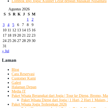
Lombok Idjo Jogja: Kuliner Lezat dengan Masakan Nusantara
Agustus 2026
S
S
R
K
J
S
M
1
2
3
4
5
6
7
8
9
10
11
12
13
14
15
16
17
18
19
20
21
22
23
24
25
26
27
28
29
30
31
« Jul
Laman
Blog
Cara Reservasi
Customer Kami
Galeri
Halaman Depan
Media IT
Paket Wisata Berangkat dari Jogja | Tour ke Dieng, Bromo, 
Paket Wisata Dieng dari Jogja | 1 Hari, 2 Hari 1 Mal
Paket Wisata Jogja Terlengkap 2026