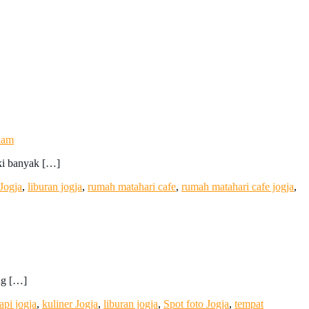
lam
iki banyak […]
 Jogja
,
liburan jogja
,
rumah matahari cafe
,
rumah matahari cafe jogja
,
ng […]
api jogja
,
kuliner Jogja
,
liburan jogja
,
Spot foto Jogja
,
tempat