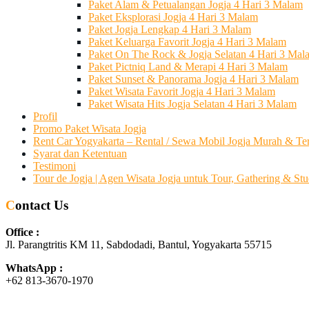
Paket Alam & Petualangan Jogja 4 Hari 3 Malam
Paket Eksplorasi Jogja 4 Hari 3 Malam
Paket Jogja Lengkap 4 Hari 3 Malam
Paket Keluarga Favorit Jogja 4 Hari 3 Malam
Paket On The Rock & Jogja Selatan 4 Hari 3 Mal
Paket Pictniq Land & Merapi 4 Hari 3 Malam
Paket Sunset & Panorama Jogja 4 Hari 3 Malam
Paket Wisata Favorit Jogja 4 Hari 3 Malam
Paket Wisata Hits Jogja Selatan 4 Hari 3 Malam
Profil
Promo Paket Wisata Jogja
Rent Car Yogyakarta – Rental / Sewa Mobil Jogja Murah & Te
Syarat dan Ketentuan
Testimoni
Tour de Jogja | Agen Wisata Jogja untuk Tour, Gathering & St
Contact Us
Office :
Jl. Parangtritis KM 11, Sabdodadi, Bantul, Yogyakarta 55715
WhatsApp :
+62 813-3670-1970