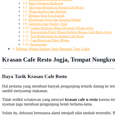
Paket Premium Eksklusif
Aktivitas Menarik di Krasan Cafe Resto
Wisata Kuliner dan Healing
Berburu Spot Foto Estetik
Menikmati Senja dan Suasana Malam
Gathering dan Quality Time
Lokasi Strategis Dekat Destinasi Wisata Jogja
Keunggulan Paket Wisata Kuliner Krasan Cafe Resto Jogja
Tips Berkunjung ke Krasan Cafe Resto
Cara Reservasi Paket Wisata
Kesimpulan
Nikmati Wisata Kuliner Jogja Bersama Tour Lokal
Krasan Cafe Resto Jogja, Tempat Nongkro
Daya Tarik Krasan Cafe Resto
Hal pertama yang membuat banyak pengunjung tertarik datang ke temp
sambil menyantap makanan.
Tidak sedikit wisatawan yang mencari
krasan cafe n resto
karena tem
nyaman juga membuat pengunjung betah berlama-lama.
Selain itu, dekorasi bernuansa alami menjadi nilai tambah tersendi