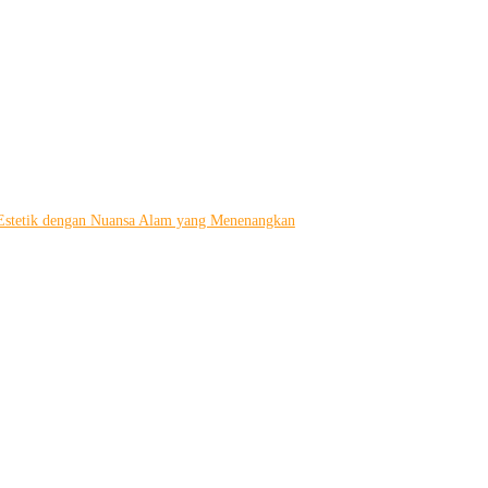
 Estetik dengan Nuansa Alam yang Menenangkan