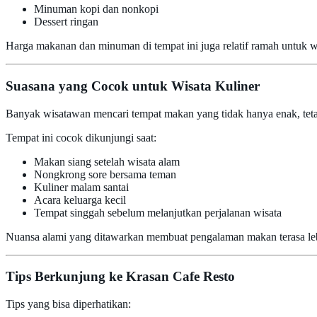
Minuman kopi dan nonkopi
Dessert ringan
Harga makanan dan minuman di tempat ini juga relatif ramah untuk 
Suasana yang Cocok untuk Wisata Kuliner
Banyak wisatawan mencari tempat makan yang tidak hanya enak, teta
Tempat ini cocok dikunjungi saat:
Makan siang setelah wisata alam
Nongkrong sore bersama teman
Kuliner malam santai
Acara keluarga kecil
Tempat singgah sebelum melanjutkan perjalanan wisata
Nuansa alami yang ditawarkan membuat pengalaman makan terasa lebi
Tips Berkunjung ke Krasan Cafe Resto
Tips yang bisa diperhatikan: