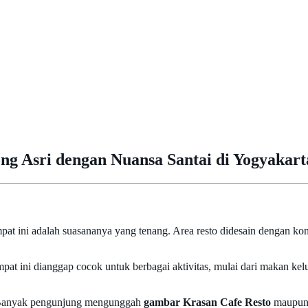
ng Asri dengan Nuansa Santai di Yogyakart
at ini adalah suasananya yang tenang. Area resto didesain dengan ko
pat ini dianggap cocok untuk berbagai aktivitas, mulai dari makan kel
ri. Banyak pengunjung mengunggah
gambar Krasan Cafe Resto
maupun f