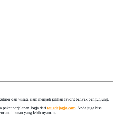
 kuliner dan wisata alam menjadi pilihan favorit banyak pengunjung.
a paket perjalanan Jogja dari
tourdejogja.com
. Anda juga bisa
cana liburan yang lebih nyaman.