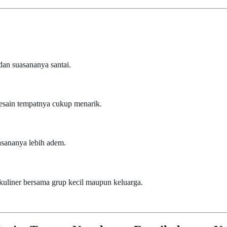
dan suasananya santai.
esain tempatnya cukup menarik.
asananya lebih adem.
kuliner bersama grup kecil maupun keluarga.