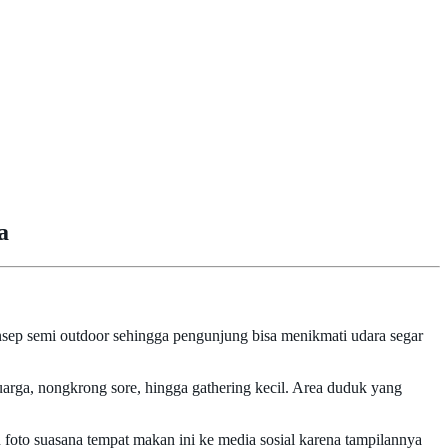
a
nsep semi outdoor sehingga pengunjung bisa menikmati udara segar
uarga, nongkrong sore, hingga gathering kecil. Area duduk yang
oto suasana tempat makan ini ke media sosial karena tampilannya